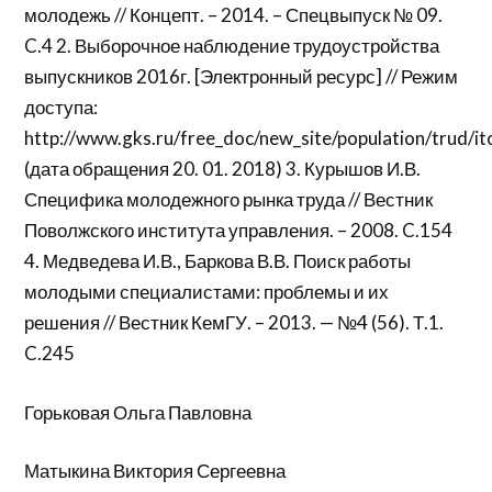
молодежь // Концепт. – 2014. – Спецвыпуск № 09.
C.4 2. Выборочное наблюдение трудоустройства
выпускников 2016г. [Электронный ресурс] // Режим
доступа:
http://www.gks.ru/free_doc/new_site/population/trud/it
(дата обращения 20. 01. 2018) 3. Курышов И.В.
Специфика молодежного рынка труда // Вестник
Поволжского института управления. – 2008. C.154
4. Медведева И.В., Баркова В.В. Поиск работы
молодыми специалистами: проблемы и их
решения // Вестник КемГУ. – 2013. — №4 (56). Т.1.
C.245
Горьковая Ольга Павловна
Матыкина Виктория Сергеевна