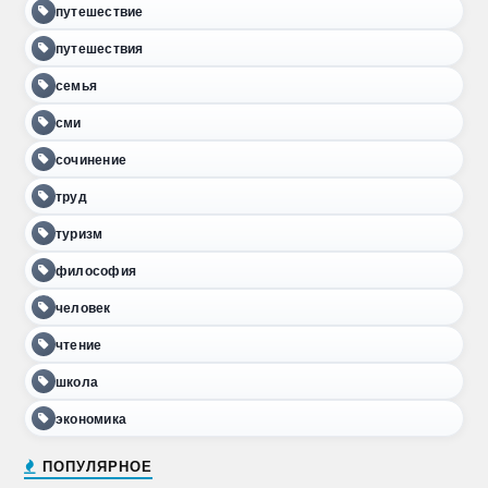
путешествие
путешествия
семья
сми
сочинение
труд
туризм
философия
человек
чтение
школа
экономика
ПОПУЛЯРНОЕ