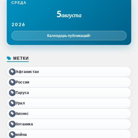
СРЕДА
5
августа
2026
Календарь публикаций
МЕТКИ
Афганистан
Россия
Таруса
Урал
бизнес
ботаника
война