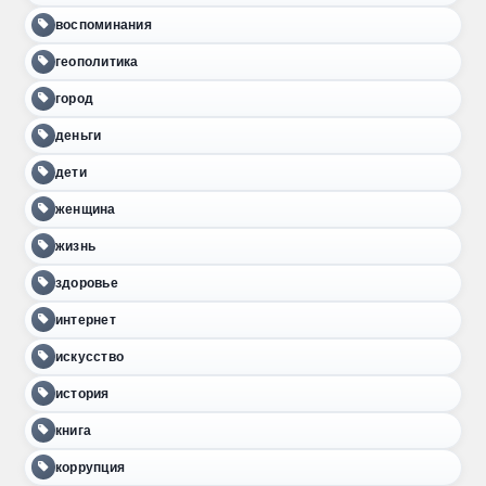
воспоминания
геополитика
город
деньги
дети
женщина
жизнь
здоровье
интернет
искусство
история
книга
коррупция