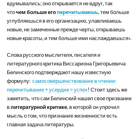
вдумывались; оно открывается не вдруг, так
что
чем больше его
перечитываешь
, тем больше
углубляешься в его организацию, улавливаешь
новые, не замеченные прежде черты, открываешь
новые красоты, и тем больше ими наслаждаешься».
Слова русского мыслителя, писателя и
литературного критика Виссариона Григорьевича
Белинского подтверждают нашу известную
формулу:
самосовершенствование в чтении:
перечитывание + усердие = успех
! Стоит здесь же
заметить, что сам Белинский нашел свое призвание
в
литературной критике
, в которой он упрочил
мысль о том, что признание жизненности есть
главная задача литературы.