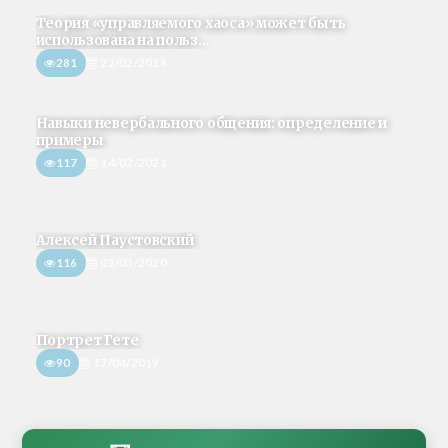
Теория «управляемого хаоса» может быть
использована на польз...
281
22/02/2018
Навыки невербального общения: определение и
примеры
117
14/02/2021
Алексей Паустовский
116
02/05/2020
Портрет Гете
90
17/04/2019