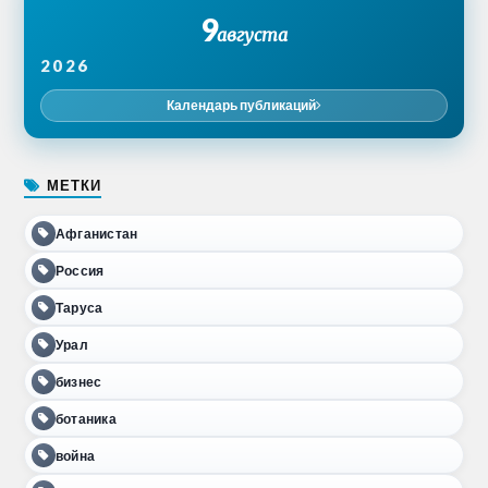
9
августа
2026
Календарь публикаций
МЕТКИ
Афганистан
Россия
Таруса
Урал
бизнес
ботаника
война