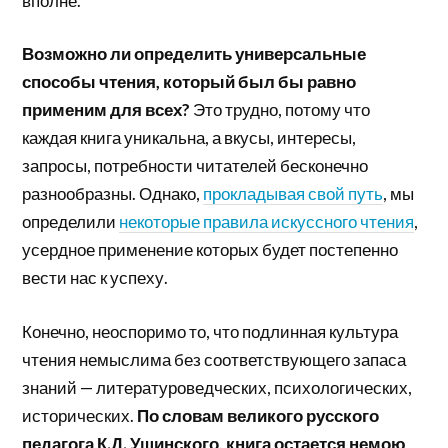
вполне.
Возможно ли определить универсальные
способы чтения, который был бы равно
применим для всех?
Это трудно, потому что
каждая книга уникальна, а вкусы, интересы,
запросы, потребности читателей бесконечно
разнообразны. Однако,
прокладывая свой путь
, мы
определили
некоторые правила искуссного чтения
,
усердное применение которых будет постепенно
вести нас к успеху.
Конечно, неоспоримо то, что подлинная культура
чтения немыслима без соответствующего запаса
знаний — литературоведческих, психологических,
исторических.
По словам великого русского
педагога К.Д. Ушинского, книга остается немою