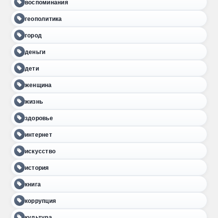
воспоминания
геополитика
город
деньги
дети
женщина
жизнь
здоровье
интернет
искусство
история
книга
коррупция
культура