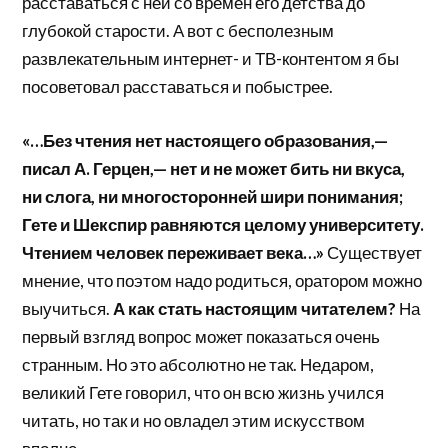
расставаться с ней со времен его детства до
глубокой старости. А вот с бесполезным
развлекательным интернет- и ТВ-контентом я бы
посоветовал расставаться и побыстрее.
«…Без чтения нет настоящего образования,—
писал А. Герцен,— нет и не может бить ни вкуса,
ни слога, ни многосторонней шири понимания;
Гете и Шекспир равняются целому университету.
Чтением человек переживает века…»
Существует
мнение, что поэтом надо родиться, оратором можно
выучиться.
А как стать настоящим читателем?
На
первый взгляд вопрос может показаться очень
странным. Но это абсолютно не так. Недаром,
великий Гете говорил, что он всю жизнь учился
читать, но так и но овладел этим искусством