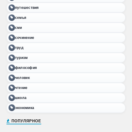
путешествия
семья
сми
сочинение
труд
туризм
философия
человек
чтение
школа
экономика
ПОПУЛЯРНОЕ