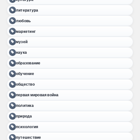
литература
любовь
маркетинг
музей
наука
образование
обучение
общество
первая мировая война
политика
природа
психология
путешествие