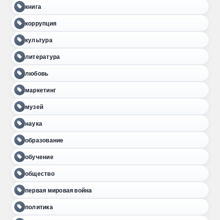
книга
коррупция
культура
литература
любовь
маркетинг
музей
наука
образование
обучение
общество
первая мировая война
политика