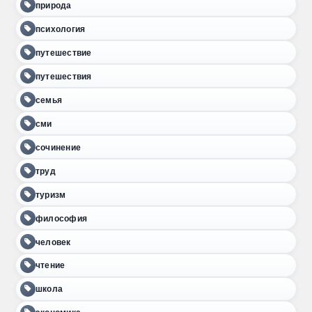
природа
психология
путешествие
путешествия
семья
сми
сочинение
труд
туризм
философия
человек
чтение
школа