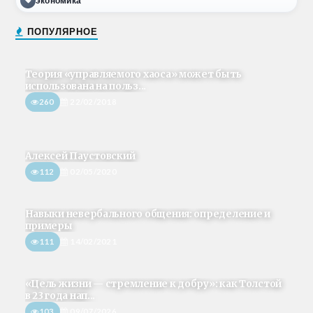
экономика
ПОПУЛЯРНОЕ
Теория «управляемого хаоса» может быть
использована на польз...
260
22/02/2018
Алексей Паустовский
112
02/05/2020
Навыки невербального общения: определение и
примеры
111
14/02/2021
«Цель жизни — стремление к добру»: как Толстой
в 23 года нап...
103
09/07/2026