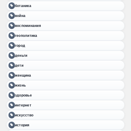
ботаника
война
воспоминания
геополитика
город
деньги
дети
женщина
жизнь
здоровье
интернет
искусство
история