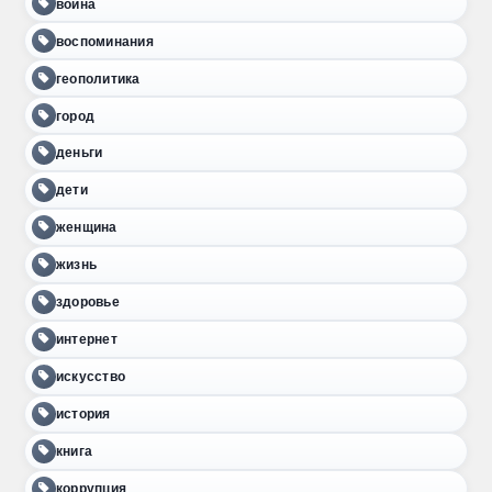
война
воспоминания
геополитика
город
деньги
дети
женщина
жизнь
здоровье
интернет
искусство
история
книга
коррупция