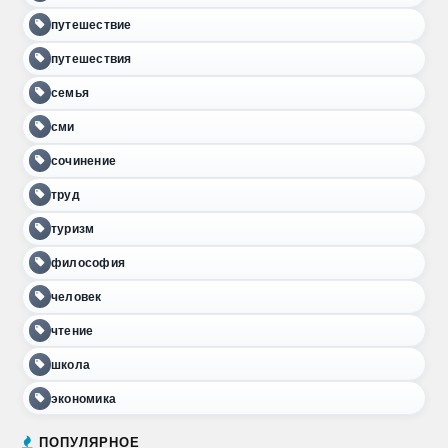
путешествие
путешествия
семья
сми
сочинение
труд
туризм
философия
человек
чтение
школа
экономика
ПОПУЛЯРНОЕ