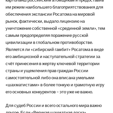
им режим наибольшего благоприятствования для
обеспечения экспансии Росатома на мировой
рынок, фактически, выдало лицензию на
уничтожение собственной «срединной земли», тем
самым предопределяя поражение русской
цивилизации в глобальном противоборстве.
Является ли «сибирский гамбит» Росатома в виде
его амбициозной и наступательной стратегии за
счёт принесения в жертву ключевой территории
страны и ущемления прав граждан России
самостоятельной либо она вписана умелыми
«шахматистами» в более тонкую и грамотную игру
его основных конкурентов – это уже не важно.
Для судеб России и всего остального мира важно
другое. Если «Великая шахматная доска»