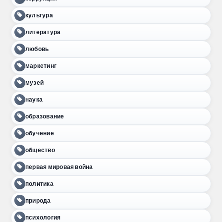
культура
литература
любовь
маркетинг
музей
наука
образование
обучение
общество
первая мировая война
политика
природа
психология