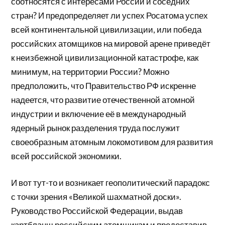
соотносятся с интересами России и соседних
стран? И предопределяет ли успех Росатома успех
всей континентальной цивилизации, или победа
российских атомщиков на мировой арене приведёт
к неизбежной цивилизационной катастрофе, как
минимум, на территории России? Можно
предположить, что Правительство РФ искренне
надеется, что развитие отечественной атомной
индустрии и включение её в международный
ядерный рынок разделения труда послужит
своеобразным атомным локомотивом для развития
всей российской экономики.
И вот тут-то и возникает геополитический парадокс
с точки зрения «Великой шахматной доски».
Руководство Российской Федерации, выдав
картбланш российским атомщикам и предоставив