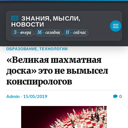
ЗНАНИЯ, МЫСЛИ,
НОВОСТИ
З
М
Н
—
вчера
—
сегодня
—
сейчас
,
,
ОБРАЗОВАНИЕ
,
ТЕХНОЛОГИИ
«Великая шахматная
доска» это не вымысел
конспирологов
admin
-
15/05/2019
0