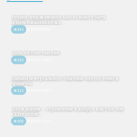
Теория «управляемого хаоса» может быть
использована на польз...
261
22/02/2018
Алексей Паустовский
111
02/05/2020
Навыки невербального общения: определение и
примеры
111
14/02/2021
«Цель жизни — стремление к добру»: как Толстой
в 23 года нап...
102
09/07/2026