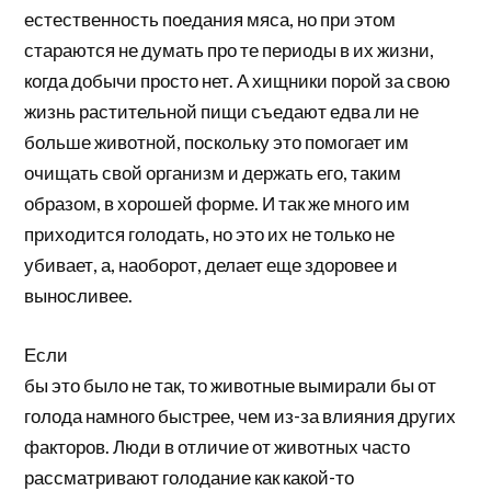
естественность поедания мяса, но при этом
стараются не думать про те периоды в их жизни,
когда добычи просто нет. А хищники порой за свою
жизнь растительной пищи съедают едва ли не
больше животной, поскольку это помогает им
очищать свой организм и держать его, таким
образом, в хорошей форме. И так же много им
приходится голодать, но это их не только не
убивает, а, наоборот, делает еще здоровее и
выносливее.
Если
бы это было не так, то животные вымирали бы от
голода намного быстрее, чем из-за влияния других
факторов. Люди в отличие от животных часто
рассматривают голодание как какой-то