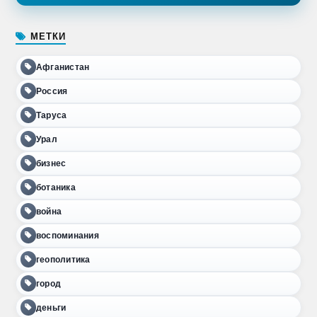
МЕТКИ
Афганистан
Россия
Таруса
Урал
бизнес
ботаника
война
воспоминания
геополитика
город
деньги