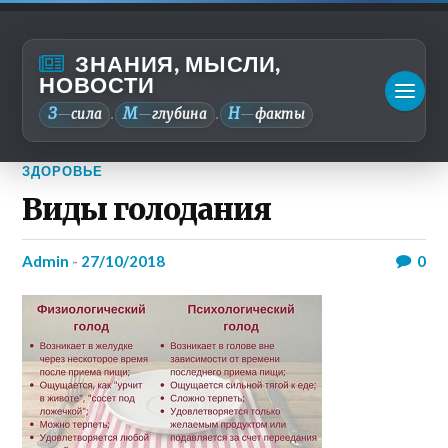
ЗНАНИЯ, МЫСЛИ,
НОВОСТИ
З
М
Н
—
сила
—
глубина
—
факты
.
.
ЗДОРОВЬЕ
Виды голодания
admin
-
27/10/2018
0