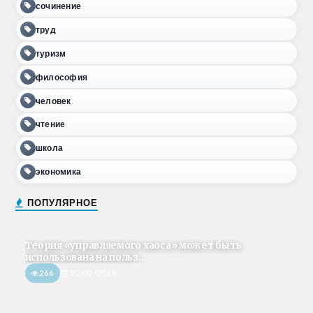
сочинение
труд
туризм
философия
человек
чтение
школа
экономика
ПОПУЛЯРНОЕ
Теория «управляемого хаоса» может быть
использована на польз...
266
22/02/2018