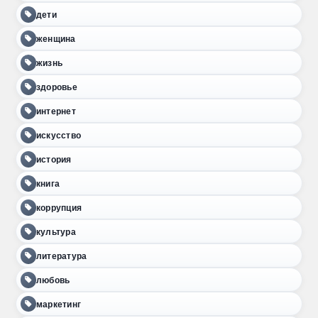
дети
женщина
жизнь
здоровье
интернет
искусство
история
книга
коррупция
культура
литература
любовь
маркетинг