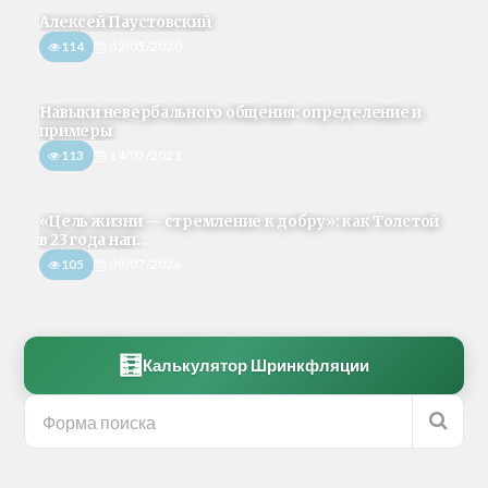
Алексей Паустовский
114
02/05/2020
Навыки невербального общения: определение и
примеры
113
14/02/2021
«Цель жизни — стремление к добру»: как Толстой
в 23 года нап...
105
09/07/2026
🧮
Калькулятор Шринкфляции