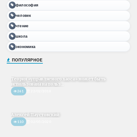
философия
человек
чтение
школа
экономика
ПОПУЛЯРНОЕ
Теория «управляемого хаоса» может быть
использована на польз...
261
22/02/2018
Алексей Паустовский
110
02/05/2020