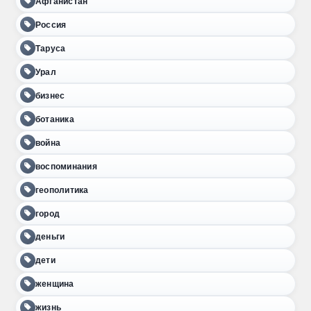
Афганистан
Россия
Таруса
Урал
бизнес
ботаника
война
воспоминания
геополитика
город
деньги
дети
женщина
жизнь