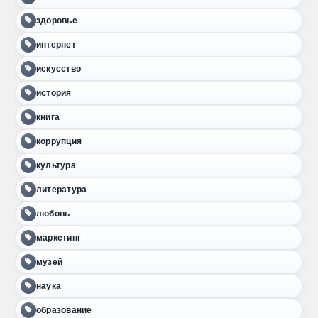
здоровье
интернет
искусство
история
книга
коррупция
культура
литература
любовь
маркетинг
музей
наука
образование