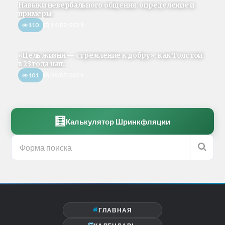
Навыки невербального общения: определение и
примеры
110
14/02/2021
«Цель жизни — стремление к добру»: как Толстой
в 23 года нап...
101
09/07/2026
🧮
Калькулятор Шринкфляции
ГЛАВНАЯ