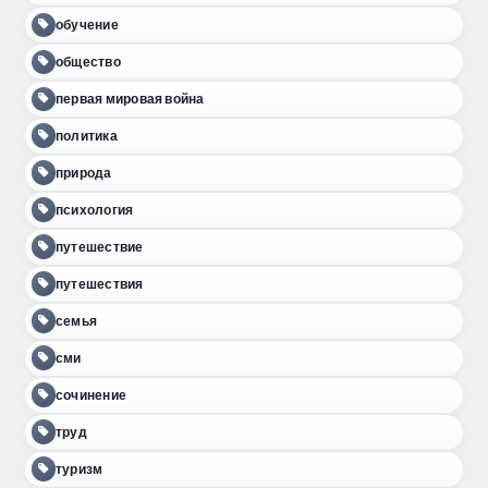
обучение
общество
первая мировая война
политика
природа
психология
путешествие
путешествия
семья
сми
сочинение
труд
туризм