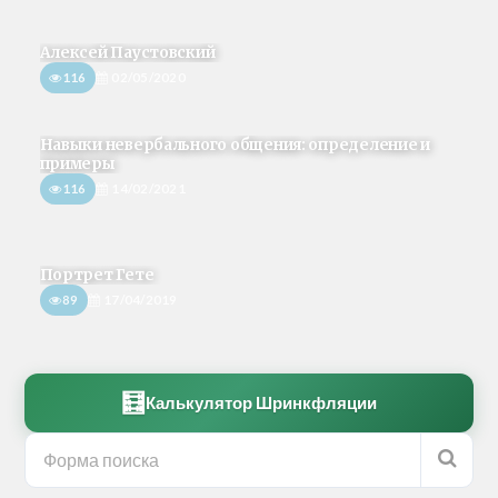
Алексей Паустовский
116
02/05/2020
Навыки невербального общения: определение и
примеры
116
14/02/2021
Портрет Гете
89
17/04/2019
🧮
Калькулятор Шринкфляции