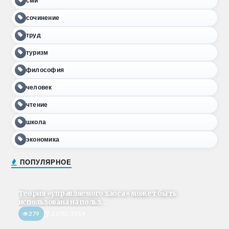
сми
сочинение
труд
туризм
философия
человек
чтение
школа
экономика
ПОПУЛЯРНОЕ
Теория «управляемого хаоса» может быть
использована на польз...
279
22/02/2018