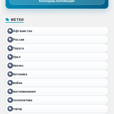
Календарь публикаций
МЕТКИ
Афганистан
Россия
Таруса
Урал
бизнес
ботаника
война
воспоминания
геополитика
город