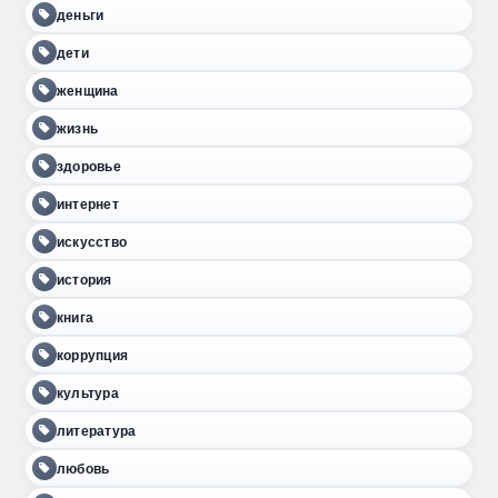
деньги
дети
женщина
жизнь
здоровье
интернет
искусство
история
книга
коррупция
культура
литература
любовь