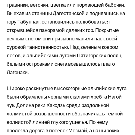
травинки, веточки, цветка или порхающей бабочки.
Выехав из станицы Дагестанской и поднявшись на
гору Табунная, остановились полюбоваться
открывшейся панорамой далеких гор. Покрытые
вечным снегом они призывно манили нас своей
суровой таинственностью. Над зеленым ковром
лесов, и альпийскими лугами Пятигорских полян,
белыми островками снега возвышалось плато
Лагонаки.
Широко раскинутые высокогорные альпийские луга
были обрамлены черными скалами хребта Нагой-
чук. Долина реки Хакодзь среди раздольной
холмистой возвышенности обозначилась темной
волнистой линией глухого ущелья. По нему
пролегла дорога в поселок Мезмай, а на широких