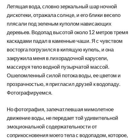
Летящая вода, словно зеркальный шар ночной
дискотеки, отражала солнце, и его блики весело
плясали под зеленым куполом нависающих
деревьев. Водопад высотой около 12 метров тремя
каскадами падал в каменные чаши. Я с чувством
восторга погрузился в кипящую купель, и она
закружила меня в лихорадочной карусели,
массируя тело водной пузырчатой массой.
Ошеломленный силой потока воды, ее цветом и
прозрачностью, я пригласил друзей к водопаду.
Фотографируемся.
Но фотография, запечатлевшая мимолетное
движение воды, не передает той удивительной
эмоциональной содержательности от
соприкосновения моего тела с водопадом, которое,