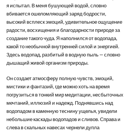
я испытал. В меня бушующей водой, словно
вбивается ошеломляющий заряд бодрости,
высокий всплеск эмоций, удивительное ощущение
радости, восхищения и благодарности природе за
создание такого чуда. Я наполнился от водопада,
какой то необычной внутренней силой и энергией.
Здесь водопад, разбитый в водную пыль — словно
дышащий живой организм природы.
Он создает атмосферу полную чувств, эмоций,
мистики и фантазий, где можно хоть на время
погрузиться в тонкий мир медитации, несбыточных
мечтаний, иллюзий и надежд. Поднявшись над
водопадом в каменную теснину ущелья, увидели
небольшие каскады водопадов и сливов. Справа и
слева в скальных навесах чернели дупла