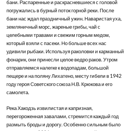
бани. Распаренные и раскрасневшиеся с головой
погружались в бурный поток горной реки. После
бани нас ждал праздничный ужин. Наваристая уха,
земляничный морс, жареные грибы, чай с
целебными травами и свежим горным медом,
который взяли с пасеки. Но больше всех нас
удивили рыбаки. Используя раколовки и карманный
фонарик, они принесли целое ведро раков. Утром
отправляемся налегке к водопадам, большой
пещере и на поляну Лихатено, месту гибели в 1942
году героя Советского союза Н.В. Крюкова и его
самолета.
Река Хакодзь извилистая и капризная,
перегороженная завалами, стремится каждый год
размыть броды и дорогу. Особенно сильным было