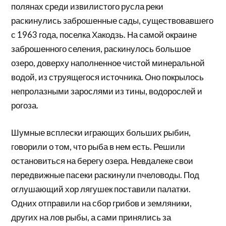
полянах среди извилистого русла реки
раскинулись заброшенные сады, существовавшего
с 1963 года, поселка Хакодзь. На самой окраине
заброшенного селения, раскинулось большое
озеро, доверху наполненное чистой минеральной
водой, из струящегося источника. Оно покрылось
непролазными зарослями из тины, водорослей и
рогоза.
Шумные всплески играющих больших рыбин,
говорили о том, что рыба в нем есть. Решили
остановиться на берегу озера. Невдалеке свои
передвижные пасеки раскинули пчеловоды. Под
оглушающий хор лягушек поставили палатки.
Одних отправили на сбор грибов и земляники,
других на лов рыбы, а сами принялись за