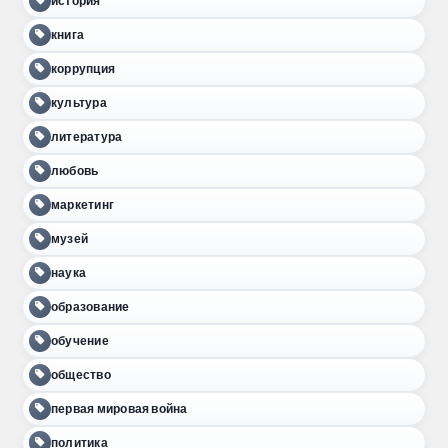
история
книга
коррупция
культура
литература
любовь
маркетинг
музей
наука
образование
обучение
общество
первая мировая война
политика