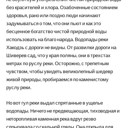
без красителей и хлора. Озабоченные состоянием
здоровья, рано или поздно люди начинают
задумываться о том, что они пьют и как это
бесценное богатство чистой природной воды
использовать на благо народа. Водопады реки
Хакодзь с дороги не видны. От развилки дороги на
Шиверев сад, что у края поляны, они в трехстах
метрах по руслу реки. Осторожно, с трепетным
чувством, чтобы увидеть великолепный шедевр
живой природы, пробираемся по каменистому
руслу реки.
Но вот гул реки выдал спрятанные в ущелье
водопады. Ничего не предвещающая, тиховодная и
неторопливая каменная река вдруг резво
спрыгивала со скальной гряды. Она открыла для