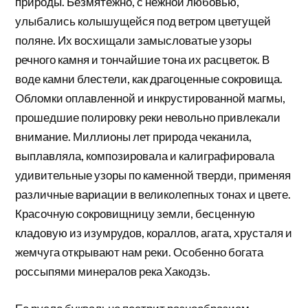
природы. Безмятежно, с нежной любовью,
улыбались колышущейся под ветром цветущей
поляне. Их восхищали замысловатые узоры
речного камня и тончайшие тона их расцветок. В
воде камни блестели, как драгоценные сокровища.
Обломки оплавленной и инкрустированной магмы,
прошедшие полировку реки невольно привлекали
внимание. Миллионы лет природа чеканила,
выплавляла, композировала и калиграфировала
удивительные узоры по каменной тверди, применяя
различные вариации в великолепных тонах и цвете.
Красочную сокровищницу земли, бесценную
кладовую из изумрудов, кораллов, агата, хрусталя и
жемчуга открывают нам реки. Особенно богата
россыпями минералов река Хакодзь.