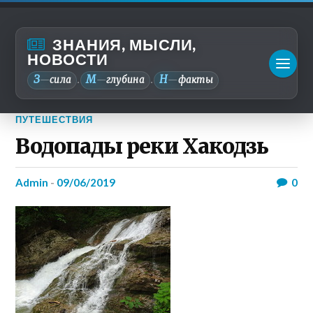
ЗНАНИЯ, МЫСЛИ,
НОВОСТИ
З
М
Н
—
сила
—
глубина
—
факты
.
.
ПУТЕШЕСТВИЯ
Водопады реки Хакодзь
admin
-
09/06/2019
0