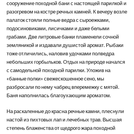
сооружение походной бани с настоящей парилкой и
разогревом на костре речных камней. К вечеру возле
палаток стояли полные ведра с сыроежками,
подосиновиками, лисичками и даже белыми
грабами. Две литровые банки пламенели сочной
земляникой и издавали душистой аромат. Рыбаки
тоже отличились, наловив удочками полведра
небольших горбыльков. Отдых на природе начался
с самодельной походной парилки. Уложив на
«банные полки» свежескошенное сено, мы
разбросали по нему чабрец вперемежку с мятой.
Баня наполнилась благоухающим ароматом.
На раскаленные до красна речные камни, плеснули
настой из пихтовых лап и лечебных трав. Высшая
степень блаженства от щедрого жара походной