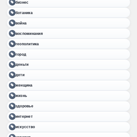
бизнес
ботаника
война
воспоминания
геополитика
город
деньги
дети
женщина
жизнь
здоровье
интернет
искусство