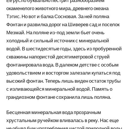
Ее русло буквально пестрит разнообразием
окаменелого животного мира, древнего океана
Тэтис. Но вот и балка Сосновая. За ней поляна
Фонтан и развилка дорог на Шиверев сад и поселок
Мезмай. На поляне из-под земли бьет очень
холодный и сильный источник с минеральной
водой. В шестидесятые годы, здесь из пробуренной
скважины напористой десятиметровой струей
фонтанировала вода. В далеком детстве с особым
удовольствием и восторгом залезали купаться под
высокий фонтан. Теперь лишь виден остаток трубы
с изливающейся минеральной водой. Память о
грандиозном фонтане сохранила лишь поляна.
Бесценная минеральная вода прозрачным
хрустальным ручейком вливалась в реку. Нас еще
не обуял бум употребления чистой природной воды