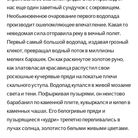
нас еще один заветный сундучок с сокровищем.
Необыкновенное очарование первого водопада
производит ошеломляющее впечатление. Какая то
неведомая сила отправила реку в вечный полет.
Первый самый большой водопад, издавая грозный
клекот, превращал водный поток в миллионы
мелких барашек. Он как раскинутое золотое руно,
как златовласая красавица распустил свои
роскошные кучерявые пряди на покатые плечи
скального уступа. Водопад купался в живой мозаике
света и тени. Пофыркивая пузырями, он неистово
барабанил по каменной плите, кувыркался и кипел в
каменных чашах. Его белогривые пряди и
пузырящиеся «кудри» трепетно переливались в
лучах солнца, золотисто белыми живыми цветами.