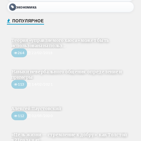
экономика
ПОПУЛЯРНОЕ
Теория «управляемого хаоса» может быть
использована на польз...
264
22/02/2018
Навыки невербального общения: определение и
примеры
113
14/02/2021
Алексей Паустовский
112
02/05/2020
«Цель жизни — стремление к добру»: как Толстой
в 23 года нап...