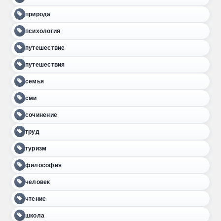
природа
психология
путешествие
путешествия
семья
сми
сочинение
труд
туризм
философия
человек
чтение
школа