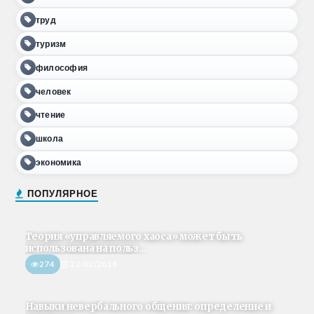
труд
туризм
философия
человек
чтение
школа
экономика
ПОПУЛЯРНОЕ
Теория «управляемого хаоса» может быть
использована на польз...
274
22/02/2018
Навыки невербального общения: определение и