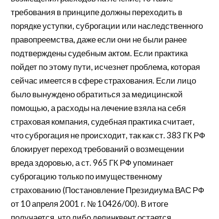
требования в принципе должны переходить в
порядке уступки, суброгации или наследственного
правопреемства, даже если они не были ранее
подтверждены судебным актом. Если практика
пойдет по этому пути, исчезнет проблема, которая
сейчас имеется в сфере страхования. Если лицо
было вынуждено обратиться за медицинской
помощью, а расходы на лечение взяла на себя
страховая компания, судебная практика считает,
что суброгация не происходит, так как ст. 383 ГК РФ
блокирует переход требований о возмещении
вреда здоровью, а ст. 965 ГК РФ упоминает
суброгацию только по имущественному
страхованию (Постановление Президиума ВАС РФ
от 10 апреля 2001 г. № 10426/00). В итоге
получается, что либо делинквент остается