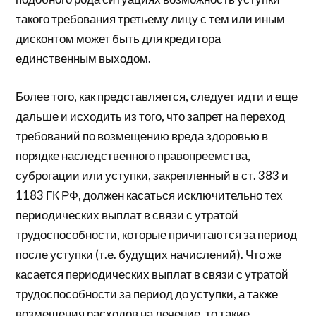
такого требования третьему лицу с тем или иным
дисконтом может быть для кредитора
единственным выходом.
Более того, как представляется, следует идти и еще
дальше и исходить из того, что запрет на переход
требований по возмещению вреда здоровью в
порядке наследственного правопреемства,
суброгации или уступки, закрепленный в ст. 383 и
1183 ГК РФ, должен касаться исключительно тех
периодических выплат в связи с утратой
трудоспособности, которые причитаются за период
после уступки (т.е. будущих начислений). Что же
касается периодических выплат в связи с утратой
трудоспособности за период до уступки, а также
возмещения расходов на лечение, то такие