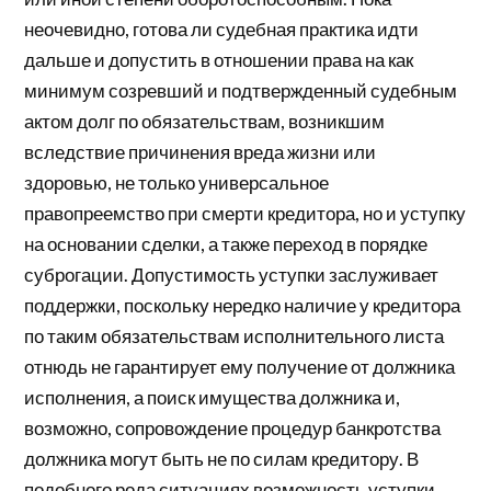
неочевидно, готова ли судебная практика идти
дальше и допустить в отношении права на как
минимум созревший и подтвержденный судебным
актом долг по обязательствам, возникшим
вследствие причинения вреда жизни или
здоровью, не только универсальное
правопреемство при смерти кредитора, но и уступку
на основании сделки, а также переход в порядке
суброгации. Допустимость уступки заслуживает
поддержки, поскольку нередко наличие у кредитора
по таким обязательствам исполнительного листа
отнюдь не гарантирует ему получение от должника
исполнения, а поиск имущества должника и,
возможно, сопровождение процедур банкротства
должника могут быть не по силам кредитору. В
подобного рода ситуациях возможность уступки