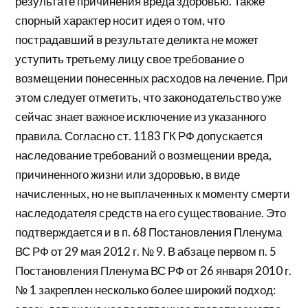
результате причинения вреда здоровью. Также
спорный характер носит идея о том, что
пострадавший в результате деликта не может
уступить третьему лицу свое требование о
возмещении понесенных расходов на лечение. При
этом следует отметить, что законодательство уже
сейчас знает важное исключение из указанного
правила. Согласно ст. 1183 ГК РФ допускается
наследование требований о возмещении вреда,
причиненного жизни или здоровью, в виде
начисленных, но не выплаченных к моменту смерти
наследодателя средств на его существование. Это
подтверждается и в п. 68 Постановления Пленума
ВС РФ от 29 мая 2012 г. № 9. В абзаце первом п. 5
Постановления Пленума ВС РФ от 26 января 2010 г.
№ 1 закреплен несколько более широкий подход: