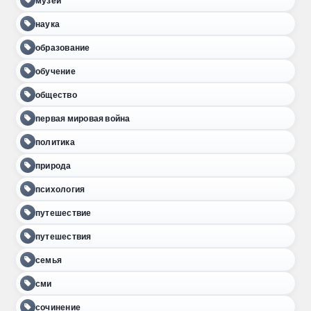
музей
наука
образование
обучение
общество
первая мировая война
политика
природа
психология
путешествие
путешествия
семья
сми
сочинение