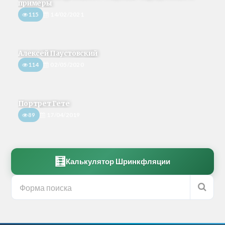
примеры
115
14/02/2021
Алексей Паустовский
114
02/05/2020
Портрет Гете
89
17/04/2019
🧮
Калькулятор Шринкфляции