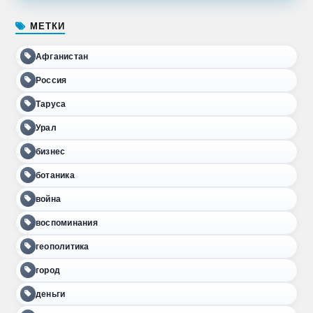
МЕТКИ
Афганистан
Россия
Таруса
Урал
бизнес
ботаника
война
воспоминания
геополитика
город
деньги