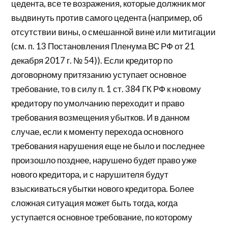
цедента, все те возражения, которые должник мог
выдвинуть против самого цедента (например, об
отсутствии вины, о смешанной вине или митигации
(см. п. 13 Постановления Пленума ВС РФ от 21
декабря 2017 г. № 54)). Если кредитор по
договорному притязанию уступает основное
требование, то в силу п. 1 ст. 384 ГК РФ к новому
кредитору по умолчанию переходит и право
требования возмещения убытков. И в данном
случае, если к моменту перехода основного
требования нарушения еще не было и последнее
произошло позднее, нарушено будет право уже
нового кредитора, и с нарушителя будут
взыскиваться убытки нового кредитора. Более
сложная ситуация может быть тогда, когда
уступается основное требование, по которому