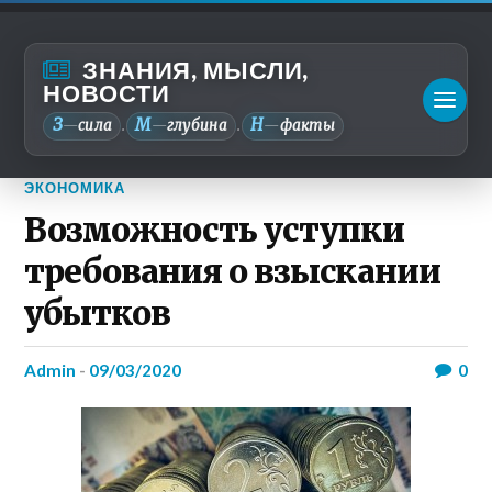
ЗНАНИЯ, МЫСЛИ,
НОВОСТИ
З
М
Н
—
сила
—
глубина
—
факты
.
.
ЭКОНОМИКА
Возможность уступки
требования о взыскании
убытков
admin
-
09/03/2020
0