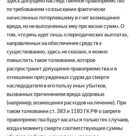
здесь допущено наследственное правопреемство
по требованиям «о взыскании фактически
начисленных потерпевшему в счет возмещения
вреда, но не выплаченных ему при жизни сумм». О
том, что речь идет лишь о периодических выплатах,
направленных на обеспечение средств к
существованию, здесь не сказано, и можно
помыслить такое толкование, которое
распространит допущение правопреемства и в
отношении присужденных судом до смерти
наследодателя в его пользу иных убытков,
вызванных причинением вреда здоровью
(например, возмещения расходов на лечение). При
таком толковании ст. 383 и 1183 ГК РФ о запрете
правопреемства будут касаться только тех случаев,
когда к моменту смерти соответствующие суммы