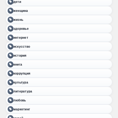
дети
женщина
жизнь
здоровье
интернет
искусство
история
книга
коррупция
культура
литература
любовь
маркетинг