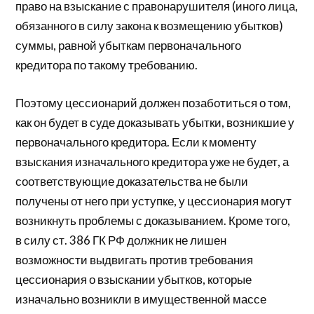
право на взыскание с правонарушителя (иного лица,
обязанного в силу закона к возмещению убытков)
суммы, равной убыткам первоначального
кредитора по такому требованию.
Поэтому цессионарий должен позаботиться о том,
как он будет в суде доказывать убытки, возникшие у
первоначального кредитора. Если к моменту
взыскания изначального кредитора уже не будет, а
соответствующие доказательства не были
получены от него при уступке, у цессионария могут
возникнуть проблемы с доказыванием. Кроме того,
в силу ст. 386 ГК РФ должник не лишен
возможности выдвигать против требования
цессионария о взыскании убытков, которые
изначально возникли в имущественной массе