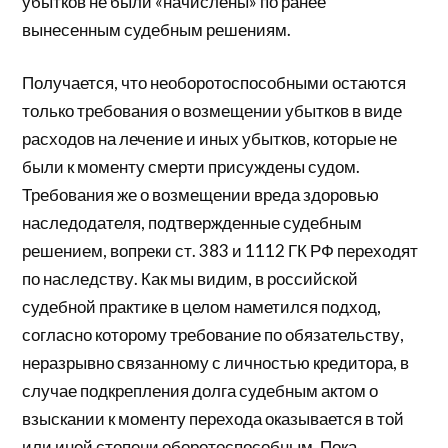
убытков не были «начислены» по ранее
вынесенным судебным решениям.
Получается, что необоротоспособными остаются
только требования о возмещении убытков в виде
расходов на лечение и иных убытков, которые не
были к моменту смерти присуждены судом.
Требования же о возмещении вреда здоровью
наследодателя, подтвержденные судебным
решением, вопреки ст. 383 и 1112 ГК РФ переходят
по наследству. Как мы видим, в российской
судебной практике в целом наметился подход,
согласно которому требование по обязательству,
неразрывно связанному с личностью кредитора, в
случае подкрепления долга судебным актом о
взыскании к моменту перехода оказывается в той
или иной степени оборотоспособным. Пока