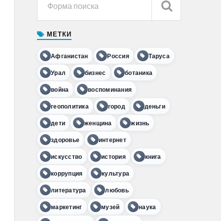
МЕТКИ
Афганистан
Россия
Таруса
Урал
бизнес
ботаника
война
воспоминания
геополитика
город
деньги
дети
женщина
жизнь
здоровье
интернет
искусство
история
книга
коррупция
культура
литература
любовь
маркетинг
музей
наука