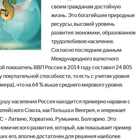
своим гражданам достойную
жизнь. Это богатейшие природные
ресурсы, высокий уровень
развития экономики, образованное
трудолюбивое население.
Согласно последним данным
Международного валютного
й показатель ВВП России в 2014 году составил 24 805
у покупательной способности, то есть с учетом уровня
 мира), что на 64 % выше среднего мирового уровня.
душу населения Россия находится примерно наравне с
пейского Союза, как Польша и Венгрия, и опережает
ЕС – Латвию, Хорватию, Румынию, Болгарию. Это
омического развития, который, как показывает пример
ших его, вполне достаточен для решения наиболее