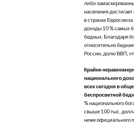
либо замаскированны
населения достигает
в странах Евросоюза
доходы 10 % самых бо
бедных. Благодаря б
относительно бедная
России, долю ВВП, ч
Крайне неравномерн
национального дохо
всех сегодня в обще
беспросветной бедн
% национального бог
свыше 100 тыс. долла
ниже официального 