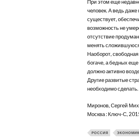
При этом еще недавно
человек. А ведь даже
существует, обеспечи
возможность не умере
отсутствие продуман
менять сложившуюся 
Наоборот, свободная
богаче, а бедных еще
должно активно возд
Другие развитые стра
необходимо сделать.
Миронов, Сергей Мих
Москва : Ключ-С, 2015
РОССИЯ
ЭКОНОМИ