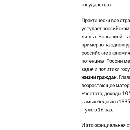
государствах.
Практически все стра
уступает российскому
лишь с Болгарией, с
примерно на одном ур
российские экономич
потенциал России ме
задачи политики гос
жизни граждан
. Гла
возрастающее матери
Росстата, доходы 10
самых бедных в 1995 г
– уже в 16 раз.
И это официальная ст