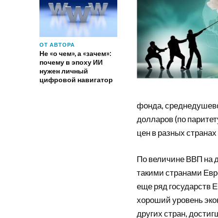
ОТ АВТОРА
Не «о чем», а «зачем»:
почему в эпоху ИИ
нужен личный
цифровой навигатор
фонда, среднедушево
долларов (по паритет
цен в разных странах
По величине ВВП на 
такими странами Евро
еще ряд государств 
хороший уровень экон
других стран, достиг