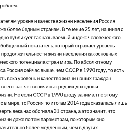
роблем.
зателям уровня и качества жизни населения Россия
же более бедным странам. В течение 25 лет, начиная с
одно публикует так называемый индекс человеческого
обобщенный показатель, который отражает уровень
и продолжительности жизни населения как основных
еческого потенциала стран мира. По абсолютному
са Россия сейчас выше, чем СССР в 1990 году, то есть
ть века уровень и качество жизни наших граждан
всего, за счет величины средних доходов и
изни. Но если СССР в 1990 цгоду занимал по этому
о в мире, то Россия по итогам 2014 года оказалась лишь
верть века нас обогнала 31 страна, а это значит, что
изни даже по тем параметрам, по которым оно
начительно более медленным, чем в других