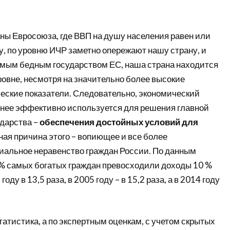
ны Евросоюза, где ВВП на душу населения равен или
, по уровню ИЧР заметно опережают нашу страну, и
амым бедным государством ЕС, наша страна находится
овне, несмотря на значительно более высокие
еские показатели. Следовательно, экономический
нее эффективно используется для решения главной
ударства –
обеспечения достойных условий для
вная причина этого – вопиющее и все более
альное неравенство граждан России. По данным
 % самых богатых граждан превосходили доходы 10 %
оду в 13,5 раза, в 2005 году – в 15,2 раза, а в 2014 году
атистика, а по экспертным оценкам, с учетом скрытых