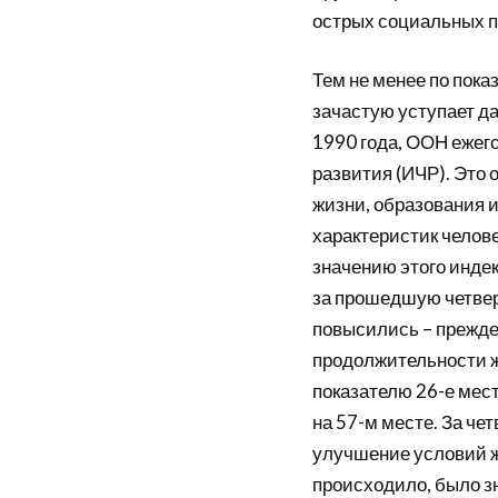
острых социальных п
Тем не менее по пока
зачастую уступает да
1990 года, ООН ежег
развития (ИЧР). Это 
жизни, образования 
характеристик челов
значению этого индек
за прошедшую четвер
повысились – прежде 
продолжительности ж
показателю 26-е мест
на 57-м месте. За чет
улучшение условий ж
происходило, было з