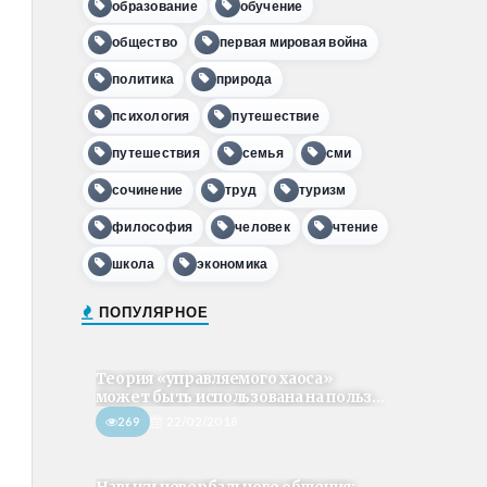
образование
обучение
общество
первая мировая война
политика
природа
психология
путешествие
путешествия
семья
сми
сочинение
труд
туризм
философия
человек
чтение
школа
экономика
ПОПУЛЯРНОЕ
Теория «управляемого хаоса»
может быть использована на польз...
269
22/02/2018