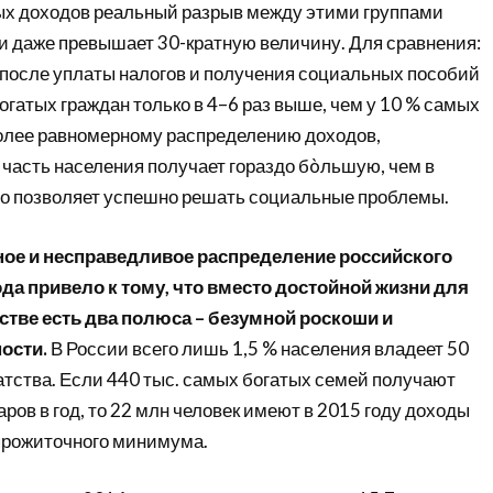
х доходов реальный разрыв между этими группами
 и даже превышает 30-кратную величину. Для сравнения:
 после уплаты налогов и получения социальных пособий
гатых граждан только в 4–6 раз выше, чем у 10 % самых
олее равномерному распределению доходов,
 часть населения получает гораздо бòльшую, чем в
то позволяет успешно решать социальные проблемы.
ое и несправедливое распределение российского
да привело к тому, что вместо достойной жизни для
стве есть два полюса – безумной роскоши и
ости.
В России всего лишь 1,5 % населения владеет 50
атства. Если 440 тыс. самых богатых семей получают
ров в год, то 22 млн человек имеют в 2015 году доходы
прожиточного минимума.