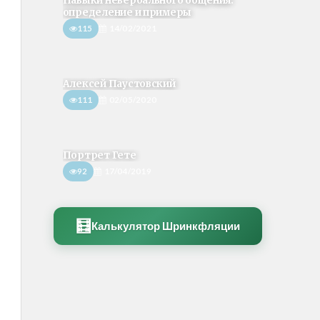
Навыки невербального общения:
определение и примеры
115
14/02/2021
Алексей Паустовский
111
02/05/2020
Портрет Гете
92
17/04/2019
🧮
Калькулятор Шринкфляции