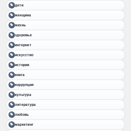
дети
женщина
жизнь
здоровье
интернет
искусство
история
книга
коррупция
культура
литература
любовь
маркетинг