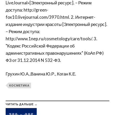
LiveJournal»[Электронный ресурс]. – Режим
доступа: http://green-
fox10.livejournal.com/3970.html. 2. Интернет-
издание индустрии красоты [Электронный ресурс].
– Режим доступа:
http://www.1nep.ru/cosmetology/care/tools/. 3.
"Кодекс Российской Федерации об
административных правонарушениях" (КоАп РФ)
ФЗ от 31.12.2014 N 532-ФЗ.
Грухин Ю.А.,Ванина Ю.Р., Коган К.Е.
КОСМЕТИКА
ЧИТАТЬ ДАЛЬШЕ →