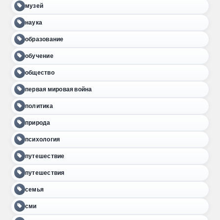
музей
наука
образование
обучение
общество
первая мировая война
политика
природа
психология
путешествие
путешествия
семья
сми