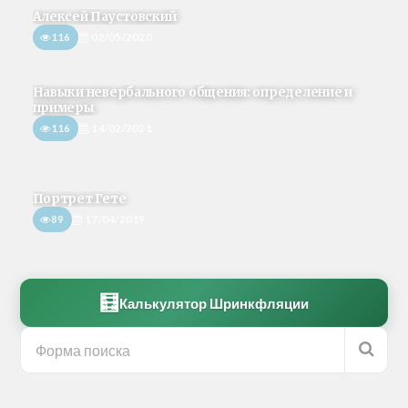
Алексей Паустовский
116
02/05/2020
Навыки невербального общения: определение и
примеры
116
14/02/2021
Портрет Гете
89
17/04/2019
🧮
Калькулятор Шринкфляции