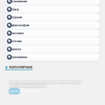
сочинение
труд
туризм
философия
человек
чтение
школа
экономика
ПОПУЛЯРНОЕ
Теория «управляемого хаоса» может быть
использована на польз...
278
22/02/2018