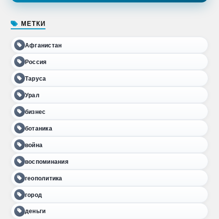
МЕТКИ
Афганистан
Россия
Таруса
Урал
бизнес
ботаника
война
воспоминания
геополитика
город
деньги