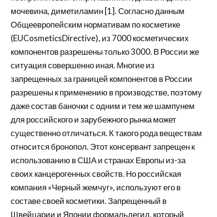
мочевина, диметиламин [1]. Согласно данным
Общеевропейским нормативам по косметике
(EUCosmeticsDirective), из 7000 косметических
компонентов разрешены только 3000. В России же
ситуация совершенно иная. Многие из
запрещенных за границей компонентов в России
разрешены к применению в производстве, поэтому
даже состав баночки с одним и тем же шампунем
для российского и зарубежного рынка может
существенно отличаться. К такого рода веществам
относится бронопол. Этот консервант запрещен к
использованию в США и странах Европы из-за
своих канцерогенных свойств. Но российская
компания «Черный жемчуг», используют его в
составе своей косметики. Запрещенный в
Швейцарии и Японии формальдегид, который