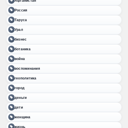
Афганистан
Россия
Таруса
Урал
бизнес
ботаника
война
воспоминания
геополитика
город
деньги
дети
женщина
жизнь