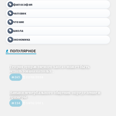
философия
человек
чтение
школа
экономика
ПОПУЛЯРНОЕ
Теория «управляемого хаоса» может быть
использована на польз...
265
22/02/2018
Навыки невербального общения: определение и
примеры
114
14/02/2021