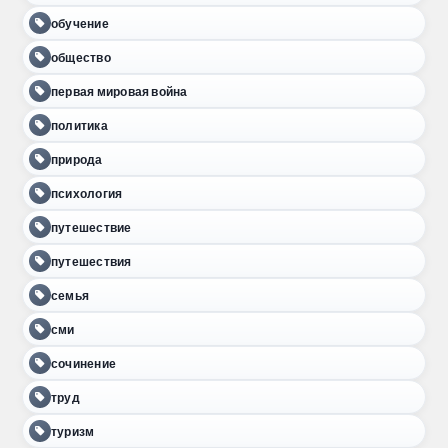
обучение
общество
первая мировая война
политика
природа
психология
путешествие
путешествия
семья
сми
сочинение
труд
туризм