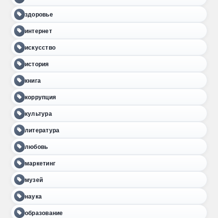
здоровье
интернет
искусство
история
книга
коррупция
культура
литература
любовь
маркетинг
музей
наука
образование