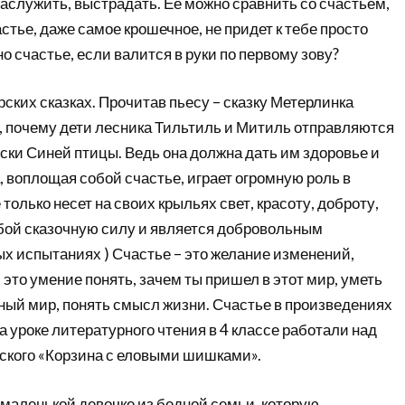
заслужить, выстрадать. Ее можно сравнить со счастьем,
стье, даже самое крошечное, не придет к тебе просто
оно счастье, если валится в руки по первому зову?
рских сказках. Прочитав пьесу – сказку Метерлинка
л, почему дети лесника Тильтиль и Митиль отправляются
ски Синей птицы. Ведь она должна дать им здоровье и
, воплощая собой счастье, играет огромную роль в
 только несет на своих крыльях свет, красоту, доброту,
обой сказочную силу и является добровольным
х испытаниях ) Счастье – это желание изменений,
 это умение понять, зачем ты пришел в этот мир, уметь
ный мир, понять смысл жизни. Счастье в произведениях
а уроке литературного чтения в 4 классе работали над
вского «Корзина с еловыми шишками».
 маленькой девочке из бедной семьи, которую