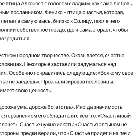
е птица Алконост с голосом сладким, как сама любовь,
ым посланником. Феникс – птица счастья, которая,
злетает в самую высь, близко к Солнцу, после чего
молнии собственное гнездо, где и сама сгорает, чтобы
возродиться.
устном народном творчестве. Оказывается, счастье
ословицах. Некоторые заставили задуматься над
ия. Особенно понравились следующие: «Всякому свое
стье не заедешь». Проанализировав пословицы,
 имеет свою ценность.
ороже ума, дороже богатства». Иногда значимость
тся сравнением его обладателя с кем-то: «Счастливый
плачет». Счастье нужно искать: «Счастья алтыном не
 стороны предки верили, что «Счастье придет и на печи