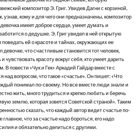
рвежский композитор Э. Григ. Увидев Дагни с корзиной,
 узнав, кому и для чего они предназначены, композитор
 девочка имеет доброе сердце, умеет думать и
 заботится о дедушке. Э. Григ увидел в ней открытую
поведать ей о красоте и тайнах, окружающих ее
 девочке, что счастливым становится тот человек,
 и чувствовать красоту вокруг себя, кто умеет дарить
. В повести «Чук и Гек» Аркадий Гайдар вместе с
 над вопросом, что такое «счастье». Он пишет: «Что
каждый понимал по-своему. Но все вместе люди знали и
естно жить, много трудиться и крепко любить и беречь
вую землю, которая зовется Советской страной». Таким
ренностью сказать, что каждый автор видит счастье по-
 главное, что за счастье надо бороться, его надо
усилия и обязательно делиться с другими.