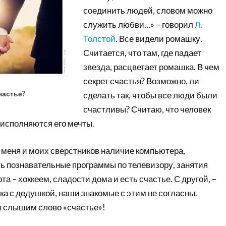
соединить людей, словом можно
служить любви…» – говорил
Л.
Толстой
. Все видели ромашку.
Считается, что там, где падает
звезда, расцветает ромашка. В чем
секрет счастья? Возможно, ли
частье?
сделать так, чтобы все люди были
счастливы? Считаю, что человек
а исполняются его мечты.
 меня и моих сверстников наличие компьютера,
ь познавательные программы по телевизору, занятия
 – хоккеем, сладости дома и есть счастье. С другой, –
а с дедушкой, наши знакомые с этим не согласны.
ы слышим слово «счастье»!