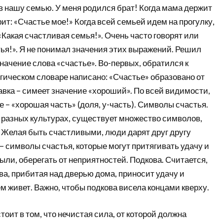
в нашу семью. У меня родился брат! Когда мама держит
орит: «Счастье мое!» Когда всей семьей идем на прогулку,
«Какая счастливая семья!». Очень часто говорят или
ья!». Я не понимал значения этих выражений. Решил
значение слова «счастье». Во-первых, обратился к
гическом словаре написано: «Счастье» образовано от
авка – симеет значение «хороший». По всей видимости,
 – «хорошая часть» (доля, у-часть). Символы счастья.
 разных культурах, существует множество символов,
 Желая быть счастливыми, люди дарят друг другу
 символы счастья, которые могут притягивать удачу и
ли, оберегать от неприятностей. Подкова. Считается,
а, прибитая над дверью дома, приносит удачу и
нем живет. Важно, чтобы подкова висела концами кверху.
тоит в том, что нечистая сила, от которой должна