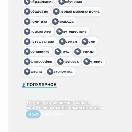
образование
обучение
общество
первая мировая война
политика
природа
психология
путешествие
путешествия
семья
сми
сочинение
труд
туризм
философия
человек
чтение
школа
экономика
ПОПУЛЯРНОЕ
Теория «управляемого хаоса»
может быть использована на польз...
263
22/02/2018