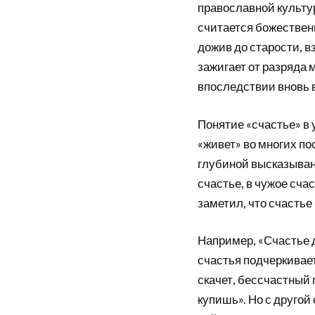
православной культур
считается божественн
дожив до старости, в
зажигает от разряда 
впоследствии вновь 
Понятие «счастье» в 
«живет» во многих п
глубиной высказыван
счастье, в чужое сча
заметил, что счастье
Например, «Счастье д
счастья подчеркивае
скачет, бессчастный 
купишь». Но с другой