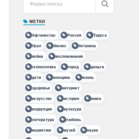
МЕТКИ
Афганистан
Россия
Таруса
Урал
бизнес
ботаника
война
воспоминания
геополитика
город
деньги
дети
женщина
жизнь
здоровье
интернет
искусство
история
книга
коррупция
культура
литература
любовь
маркетинг
музей
наука