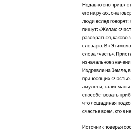
Недавно оно пришло 
его на руках, она гов
люди вслед говорят: 
пишут: «Желаю счаст
разобраться, каково 
словарю. В «Этимоло
слова «часть». Прист
изначальное значение
Издревле на Земле, в
приносящих счастье.
амулеты, талисманы –
способствовать прибы
что лошадиная подков
счастье всем, кто в 
Источник поверья сос