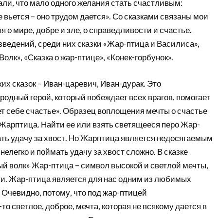
али, что мало одного желания стать счастливым:
е вьется – оно трудом дается». Со сказками связаны мои
 о мире, добре и зле, о справедливости и счастье.
ведений, среди них сказки «Жар-птица и Василиса»,
олк», «Сказка о жар-птице», «Конек-горбунок».
х сказок – Иван-царевич, Иван-дурак. Это
одный герой, который побеждает всех врагов, помогает
т себе счастье». Образец воплощения мечты о счастье
 Жарптица. Найти ее или взять светящееся перо Жар-
ать удачу за хвост. Но Жарптица является недосягаемым
нелегко и поймать удачу за хвост сложно. В сказке
ый волк» Жар-птица – символ высокой и светлой мечты,
и. Жар-птица является для нас одним из любимых
 Очевидно, потому, что под жар-птицей
то светлое, доброе, мечта, которая не всякому дается в