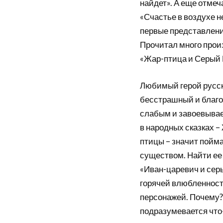
найдет». А еще отмеч
«Счастье в воздухе н
первые представления
Прочитал много произ
«Жар-птица и Серый В
Любимый герой русски
бесстрашный и благор
слабым и завоевывае
в народных сказках –
птицы – значит пойм
существом. Найти ее 
«Иван-царевич и сер
горячей влюбленност
персонажей. Почему?
подразумевается что-