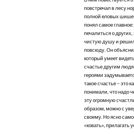
повстречал в лесу но
полной еловых шишек,
понял самое главное:
печалиться о других,
чистую душу и решил 
повсюду. Он объяснил
который умеет видеть
счастье другим людям
героями задумывается
такое счастье – это 
понимали, что надо ч
эту огромную счастли
образом, можно с уве
своему. Но ясно самое
«ковать», прилагать 