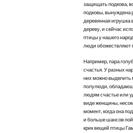
защищать подкова, вс
подковы, вынуждена р
деревянная игрушка 
дереву, и сейчас исп
птицы у нашего народ
люди обожествляют 
Например, пара голу
счастья. У разных на
них можно выделить 
полулюди, обладающ
людям счастье или у
виде женщины, несом
момент, когда она под
и больше шансов пой
крик вещей птицы Гам