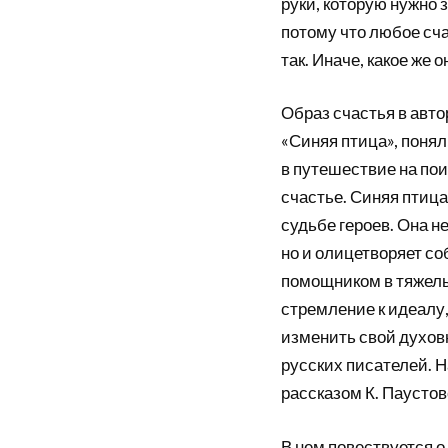
руки, которую нужно 
потому что любое сча
так. Иначе, какое же 
Образ счастья в авто
«Синяя птица», поня
в путешествие на пои
счастье. Синяя птица
судьбе героев. Она не
но и олицетворяет с
помощником в тяжелы
стремление к идеалу,
изменить свой духов
русских писателей. Н
рассказом К. Паусто
В нем повествуется о