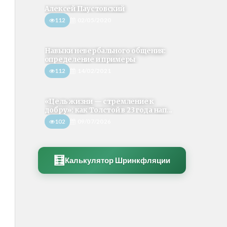
Алексей Паустовский
112
02/05/2020
Навыки невербального общения:
определение и примеры
112
14/02/2021
«Цель жизни — стремление к
добру»: как Толстой в 23 года нап...
102
09/07/2026
🧮
Калькулятор Шринкфляции