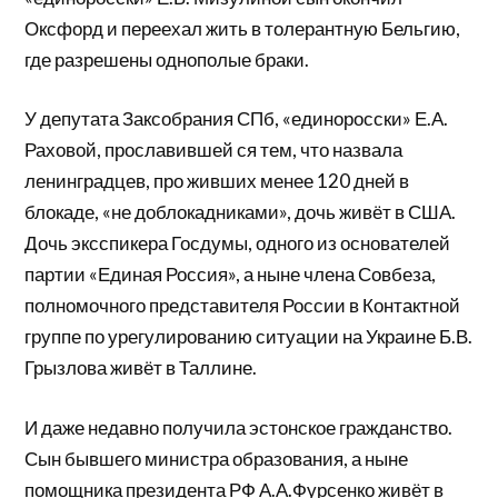
Оксфорд и переехал жить в толерантную Бельгию,
где разрешены однополые браки.
У депутата Заксобрания СПб, «единоросски» Е.А.
Раховой, прославившей ся тем, что назвала
ленинградцев, про живших менее 120 дней в
блокаде, «не доблокадниками», дочь живёт в США.
Дочь эксспикера Госдумы, одного из основателей
партии «Единая Россия», а ныне члена Совбеза,
полномочного представителя России в Контактной
группе по урегулированию ситуации на Украине Б.В.
Грызлова живёт в Таллине.
И даже недавно получила эстонское гражданство.
Сын бывшего министра образования, а ныне
помощника президента РФ А.А.Фурсенко живёт в