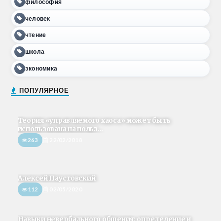
философия
человек
чтение
школа
экономика
ПОПУЛЯРНОЕ
Теория «управляемого хаоса» может быть
использована на польз...
263
22/02/2018
Алексей Паустовский
112
02/05/2020
Навыки невербального общения: определение и