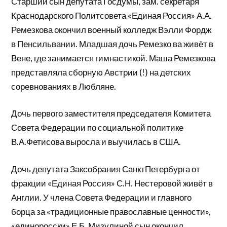
Старший сын депутата Госдумы, зам. секретаря
Краснодарского Политсовета «Единая Россия» А.А.
Ремезкова окончил военный колледж Вэлли Фордж
в Пенсильвании. Младшая дочь Ремезко ва живёт в
Вене, где занимается гимнастикой. Маша Ремезкова
представляла сборную Австрии (!) на детских
соревнованиях в Любляне.
Дочь первого заместителя председателя Комитета
Совета Федерации по социальной политике
В.А.Фетисова выросла и выучилась в США.
Дочь депутата Заксобрания СанктПетербурга от
фракции «Единая Россия» С.Н. Нестеровой живёт в
Англии. У члена Совета Федерации и главного
борца за «традиционные православные ценности»,
«единоросски» Е.Б. Мизулиной сын окончил