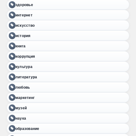
здоровье
интернет
искусство
история
книга
коррупция
культура
литература
любовь
маркетинг
музей
наука
образование