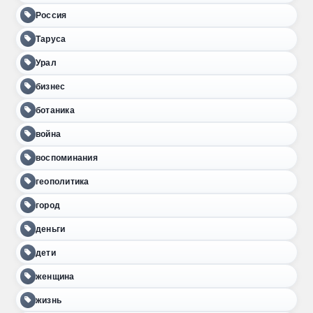
Россия
Таруса
Урал
бизнес
ботаника
война
воспоминания
геополитика
город
деньги
дети
женщина
жизнь