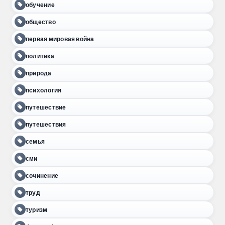
обучение
общество
первая мировая война
политика
природа
психология
путешествие
путешествия
семья
сми
сочинение
труд
туризм