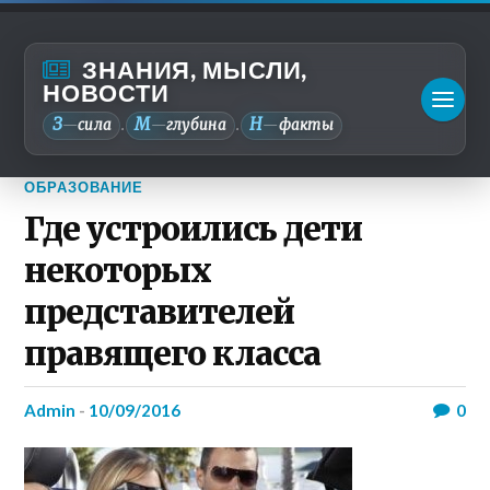
ЗНАНИЯ, МЫСЛИ,
НОВОСТИ
З
М
Н
—
сила
—
глубина
—
факты
.
.
ОБРАЗОВАНИЕ
Где устроились дети
некоторых
представителей
правящего класса
admin
-
10/09/2016
0