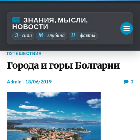
ЗНАНИЯ, МЫСЛИ,
НОВОСТИ
З
М
Н
—
сила
—
глубина
—
факты
.
.
ПУТЕШЕСТВИЯ
Города и горы Болгарии
admin
-
18/06/2019
0