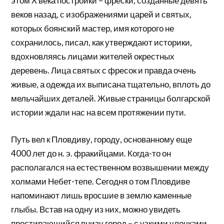
этом X века постройки – фрески, созданные девять
веков назад, с изображениями царей и святых,
которых боянский мастер, имя которого не
сохранилось, писал, как утверждают историки,
вдохновляясь лицами жителей окрестных
деревень. Лица святых с фресок и правда очень
живые, а одежда их выписана тщательно, вплоть до
мельчайших деталей. Живые страницы болгарской
истории ждали нас на всем протяжении пути.
Путь вел к Пловдиву, городу, основанному еще
4000 лет до н. э. фракийцами. Когда-то он
располагался на естественном возвышении между
холмами Небет-тепе. Сегодня о том Пловдиве
напоминают лишь вросшие в землю каменные
глыбы. Встав на одну из них, можно увидеть
простирающийся внизу город – с узкими улочками