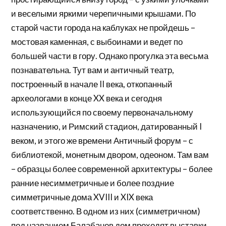
и веселыми яркими черепичными крышами. По
старой части города на каблуках не пройдешь –
мостовая каменная, с выбоинами и ведет по
большей части в гору. Однако прогулка эта весьма
познавательна. Тут вам и античный театр,
построенный в начале II века, откопанный
археологами в конце XX века и сегодня
использующийся по своему первоначальному
назначению, и Римский стадион, датированный I
веком, и этого же времени Античный форум – с
библиотекой, монетным двором, одеоном. Там вам
– образцы более современной архитектуры – более
ранние несимметричные и более поздние
симметричные дома XVIII и XIX века
соответственно. В одном из них (симметричном)
под названием Балабанов дом проходят выставки,