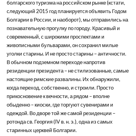
болгарского туризма на российском рынке (кстати,
следующий 2015 год планируется объявить Годом
Болгарии в России, и наоборот), мы отправились на
познавательную прогулку по городу. Красивый и
современный, с широкими проспектами и
живописными бульварами, он сохранил милые
уголки старины. И не просто старины – античности.
В обычном подземном переходе напротив
резиденции президента – не стилизованные, самые
настоящие римские развалины. Их обнаружили,
когда переход, собственно, и строили. Просто
прикосновение к вечности, а рядом – вполне
обыденно – киоски, где торгуют сувенирами и
одеждой. Во дворе той же самой резиденции –
ротонда св. Георгия (IV в. н. э.), одна из самых
старинных церквей Болгарии.