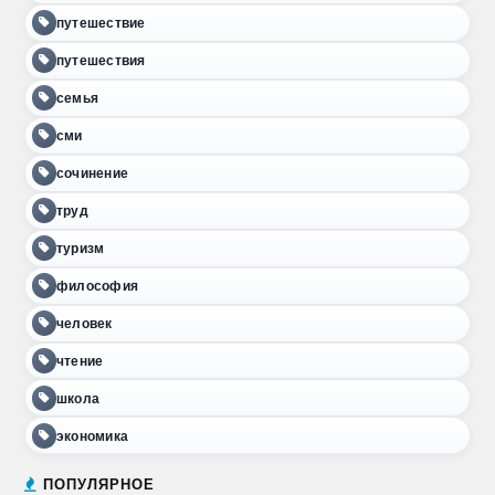
путешествие
путешествия
семья
сми
сочинение
труд
туризм
философия
человек
чтение
школа
экономика
ПОПУЛЯРНОЕ