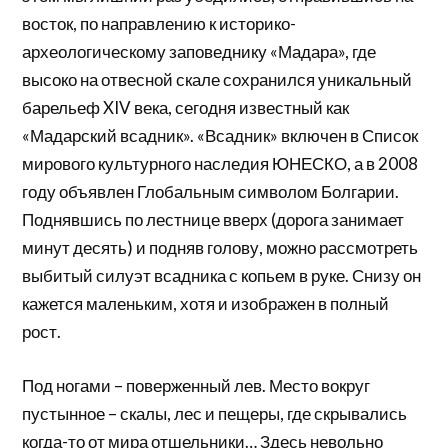
восток, по направлению к историко-
археологическому заповеднику «Мадара», где
высоко на отвесной скале сохранился уникальный
барельеф XIV века, сегодня известный как
«Мадарский всадник». «Всадник» включен в Список
мирового культурного наследия ЮНЕСКО, а в 2008
году объявлен Глобальным символом Болгарии.
Поднявшись по лестнице вверх (дорога занимает
минут десять) и подняв голову, можно рассмотреть
выбитый силуэт всадника с копьем в руке. Снизу он
кажется маленьким, хотя и изображен в полный
рост.
Под ногами – поверженный лев. Место вокруг
пустынное – скалы, лес и пещеры, где скрывались
когда-то от мира отшельники… Здесь невольно