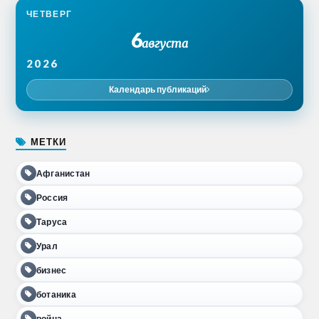
ЧЕТВЕРГ
6
августа
2026
Календарь публикаций
МЕТКИ
Афганистан
Россия
Таруса
Урал
бизнес
ботаника
война