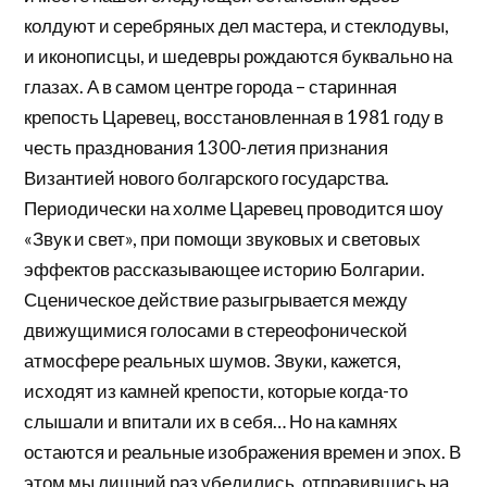
колдуют и серебряных дел мастера, и стеклодувы,
и иконописцы, и шедевры рождаются буквально на
глазах. А в самом центре города – старинная
крепость Царевец, восстановленная в 1981 году в
честь празднования 1300-летия признания
Византией нового болгарского государства.
Периодически на холме Царевец проводится шоу
«Звук и свет», при помощи звуковых и световых
эффектов рассказывающее историю Болгарии.
Сценическое действие разыгрывается между
движущимися голосами в стереофонической
атмосфере реальных шумов. Звуки, кажется,
исходят из камней крепости, которые когда-то
слышали и впитали их в себя… Но на камнях
остаются и реальные изображения времен и эпох. В
этом мы лишний раз убедились, отправившись на