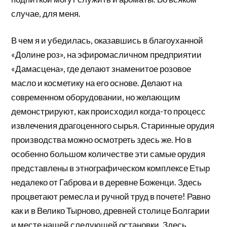
случае, для меня.
В чем я и убедилась, оказавшись в благоуханной
«Долине роз», на эфиромасличном предприятии
«Дамасцена», где делают знаменитое розовое
масло и косметику на его основе. Делают на
современном оборудовании, но желающим
демонстрируют, как происходил когда-то процесс
извлечения драгоценного сырья. Старинные орудия
производства можно осмотреть здесь же. Но в
особенно большом количестве эти самые орудия
представлены в этнографическом комплексе Етыр
недалеко от Габрова и в деревне Боженци. Здесь
процветают ремесла и ручной труд в почете! Равно
как и в Велико Тырново, древней столице Болгарии
и месте нашей следующей остановки. Здесь