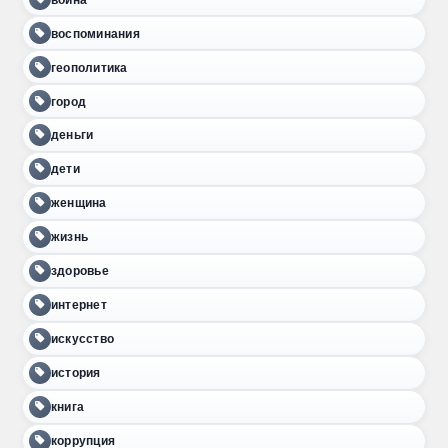
воспоминания
геополитика
город
деньги
дети
женщина
жизнь
здоровье
интернет
искусство
история
книга
коррупция