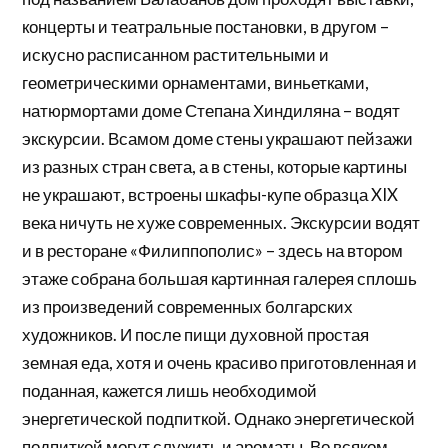
концерты и театральные постановки, в другом –
искусно расписанном растительными и
геометрическими орнаментами, виньетками,
натюрмортами доме Степана Хиндиляна – водят
экскурсии. Всамом доме стены украшают пейзажи
из разных стран света, а в стены, которые картины
не украшают, встроены шкафы-купе образца XIX
века ничуть не хуже современных. Экскурсии водят
и в ресторане «Филиппополис» – здесь на втором
этаже собрана большая картинная галерея сплошь
из произведений современных болгарских
художников. И после пищи духовной простая
земная еда, хотя и очень красиво приготовленная и
поданная, кажется лишь необходимой
энергетической подпиткой. Однако энергетической
подпиткой могут служить и ароматы. Во всяком