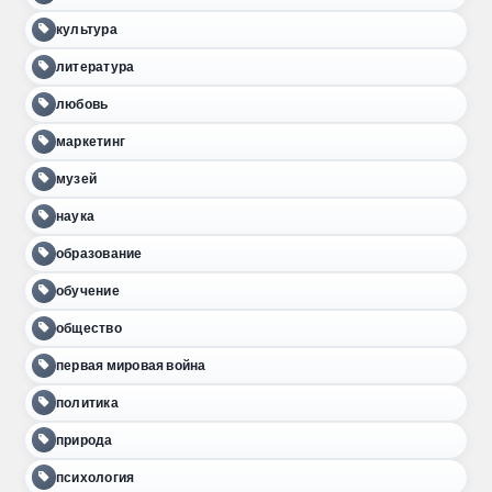
культура
литература
любовь
маркетинг
музей
наука
образование
обучение
общество
первая мировая война
политика
природа
психология