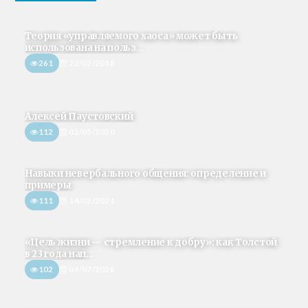
Теория «управляемого хаоса» может быть
использована на польз...
261
22/02/2018
Алексей Паустовский
112
02/05/2020
Навыки невербального общения: определение и
примеры
111
14/02/2021
«Цель жизни — стремление к добру»: как Толстой
в 23 года нап...
102
09/07/2026