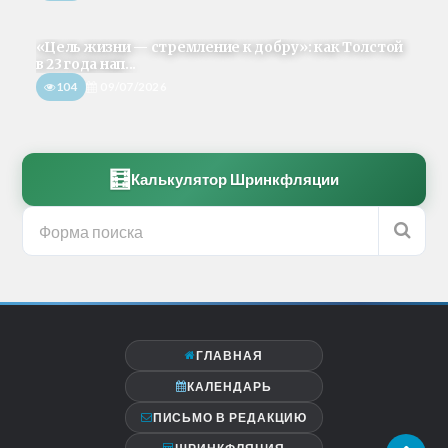
«Цель жизни — стремление к добру»: как Толстой
в 23 года нап...
104
09/07/2026
🧮
Калькулятор Шринкфляции
ГЛАВНАЯ
КАЛЕНДАРЬ
ПИСЬМО В РЕДАКЦИЮ