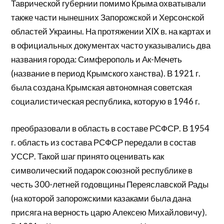
Таврической губернии помимо Крыма охватывали
также части нынешних Запорожской и Херсонской
областей Украины. На протяжении XIX в. на картах и
в официальных документах часто указывались два
названия города: Симферополь и Ак-Мечеть
(название в период Крымского ханства). В 1921 г.
была создана Крымская автономная советская
социалистическая республика, которую в 1946 г.
преобразовали в область в составе РСФСР. В 1954
г. область из состава РСФСР передали в состав
УССР. Такой шаг принято оценивать как
символический подарок союзной республике в
честь 300-летней годовщины Переяславской Рады
(на которой запорожскими казаками была дана
присяга на верность царю Алексею Михайловичу).