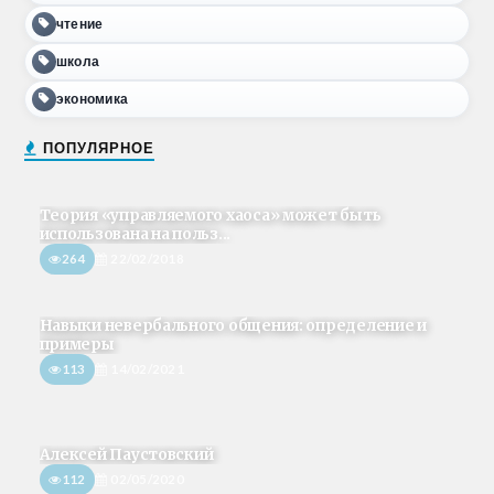
чтение
школа
экономика
ПОПУЛЯРНОЕ
Теория «управляемого хаоса» может быть
использована на польз...
264
22/02/2018
Навыки невербального общения: определение и
примеры
113
14/02/2021
Алексей Паустовский
112
02/05/2020