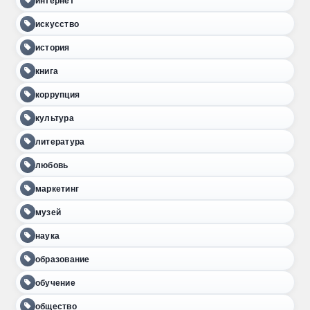
интернет
искусство
история
книга
коррупция
культура
литература
любовь
маркетинг
музей
наука
образование
обучение
общество