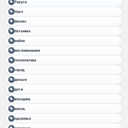
Таруса
Урал
бизнес
ботаника
война
воспоминания
геополитика
город
деньги
дети
женщина
жизнь
здоровье