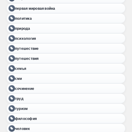
первая мировая война
политика
природа
психология
путешествие
путешествия
семья
сми
сочинение
труд
туризм
философия
человек