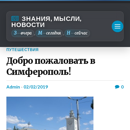
ЗНАНИЯ, МЫСЛИ,
НОВОСТИ
З
М
Н
—
вчера
—
сегодня
—
сейчас
,
,
ПУТЕШЕСТВИЯ
Добро пожаловать в
Симферополь!
admin
-
02/02/2019
0