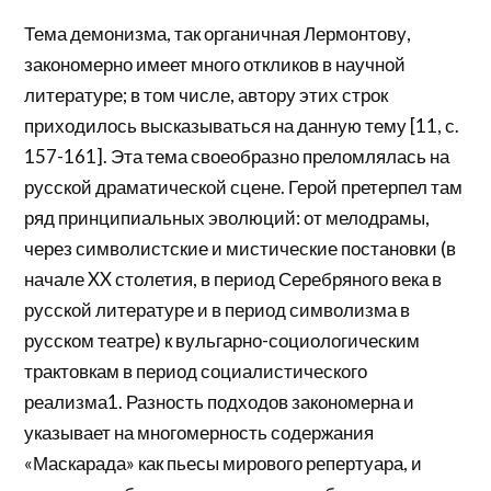
Тема демонизма, так органичная Лермонтову,
закономерно имеет много откликов в научной
литературе; в том числе, автору этих строк
приходилось высказываться на данную тему [11, с.
157-161]. Эта тема своеобразно преломлялась на
русской драматической сцене. Герой претерпел там
ряд принципиальных эволюций: от мелодрамы,
через символистские и мистические постановки (в
начале XX столетия, в период Серебряного века в
русской литературе и в период символизма в
русском театре) к вульгарно-социологическим
трактовкам в период социалистического
реализма1. Разность подходов закономерна и
указывает на многомерность содержания
«Маскарада» как пьесы мирового репертуара, и