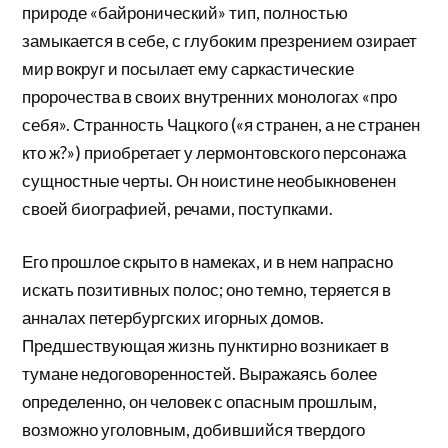
природе «байронический» тип, полностью
замыкается в себе, с глубоким презрением озирает
мир вокруг и посылает ему саркастические
пророчества в своих внутренних монологах «про
себя». Странность Чацкого («я странен, а не странен
кто ж?») приобретает у лермонтовского персонажа
сущностные черты. Он ноистине необыкновенен
своей биографией, речами, поступками.
Его прошлое скрыто в намеках, и в нем напрасно
искать позитивных полос; оно темно, теряется в
анналах петербургских игорных домов.
Предшествующая жизнь пунктирно возникает в
тумане недоговоренностей. Выражаясь более
определенно, он человек с опасным прошлым,
возможно уголовным, добившийся твердого