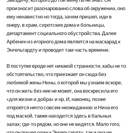
произносит разочарованно слова об окружении, оно
ему ненавистно но тогда, зачем пришел, иди в
онеру, в храм, сиротские дома и больницы,
департамент социального обустройства. Далее
Арбенин из игорного дома является на маскарад к
Энгельгардту и проводит там часть времени.
В поступке вроде нет никакой странности, кабы не то
обстоятельство, что приезжает он сюда без
любимой жены Нины, о которой мы узнаем вскоре,
что он жить без нее не может, она воскресила его
«для жизни и добра» и нр. И, наконец, позже
откроется нечто совсем неожиданное: и Нина его
под маской, также находится здесь в бальных
залах; где-то рядом, но они не видятся. Мало того,
что он пошел один к Энгельгардту, так и она не