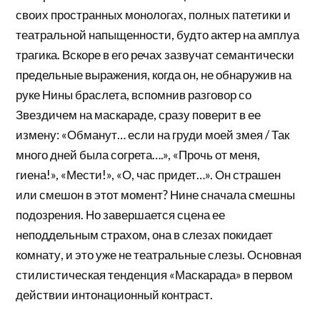
своих пространных монологах, полных патетики и
театральной напыщенности, будто актер на амплуа
трагика. Вскоре в его речах зазвучат семантически
предельные выражения, когда он, не обнаружив на
руке Нины браслета, вспомнив разговор со
Звездичем на маскараде, сразу поверит в ее
измену: «Обманут… если на груди моей змея / Так
много дней была согрета….», «Прочь от меня,
гиена!», «Мести!», «О, час придет…». Он страшен
или смешон в этот момент? Нине сначала смешны
подозрения. Но завершается сцена ее
неподдельным страхом, она в слезах покидает
комнату, и это уже не театральные слезы. Основная
стилистическая тенденция «Маскарада» в первом
действии интонационный контраст.