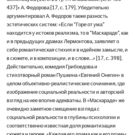
437]» А. Федорова [17, с. 179]. Убедительно
аргументировал А. Федоров также разность
эстетических систем: «Если “Горе от ума”
находится у истоков реализма, то в “Маскараде”, как
и в предыдущих драмах Лермонтова, заявляет о
себе романтическая стихия и в идейном замысле, и
в сюжете, и в композиции, и в слове…» [17, с. 398].
Действительно, комедия Грибоедова и
стихотворный роман Пушкина «Евгений Онегин» в
целом объективно-реалистические сочинения, где
изображение социальной реальности и авторский
взгляд на нее вполне адекватны. В «Маскараде» же
очевидно заметное смещение взгляда с
социальной реальности в глубины психологии и
соответственно известная доля романтизации
сюжета и героев. «Каждая его драма как и его поэмы