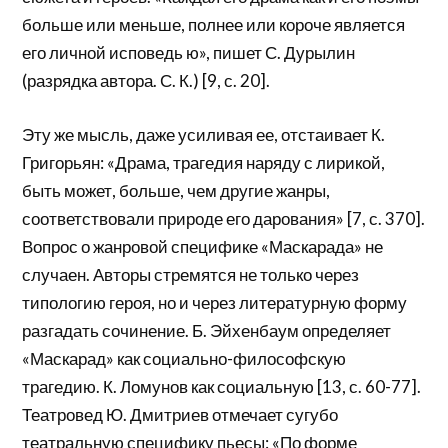
больше или меньше, полнее или короче является
его личной исповедь ю», пишет С. Дурылин
(разрядка автора. С. К.) [9, с. 20].
Эту же мысль, даже усиливая ее, отстаивает К.
Григорьян: «Драма, трагедия наряду с лирикой,
быть может, больше, чем другие жанры,
соответствовали природе его дарования» [7, с. 370].
Вопрос о жанровой специфике «Маскарада» не
случаен. Авторы стремятся не только через
типологию героя, но и через литературную форму
разгадать сочинение. Б. Эйхенбаум определяет
«Маскарад» как социально-философскую
трагедию. К. Ломунов как социальную [13, с. 60-77].
Театровед Ю. Дмитриев отмечает сугубо
театральную специфику пьесы: «По форме