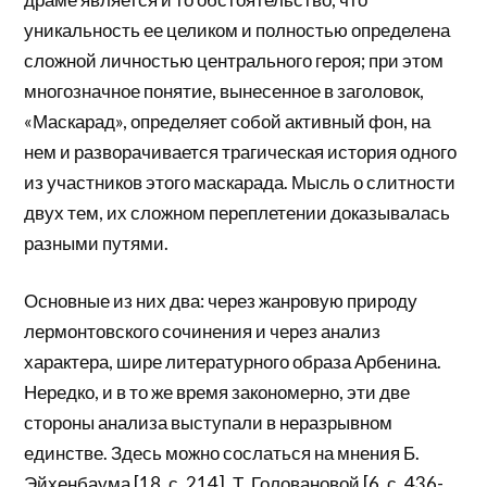
уникальность ее целиком и полностью определена
сложной личностью центрального героя; при этом
многозначное понятие, вынесенное в заголовок,
«Маскарад», определяет собой активный фон, на
нем и разворачивается трагическая история одного
из участников этого маскарада. Мысль о слитности
двух тем, их сложном переплетении доказывалась
разными путями.
Основные из них два: через жанровую природу
лермонтовского сочинения и через анализ
характера, шире литературного образа Арбенина.
Нередко, и в то же время закономерно, эти две
стороны анализа выступали в неразрывном
единстве. Здесь можно сослаться на мнения Б.
Эйхенбаума [18, с. 214], Т. Головановой [6, с. 436-