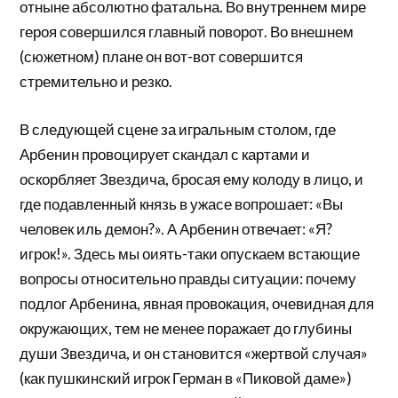
отныне абсолютно фатальна. Во внутреннем мире
героя совершился главный поворот. Во внешнем
(сюжетном) плане он вот-вот совершится
стремительно и резко.
В следующей сцене за игральным столом, где
Арбенин провоцирует скандал с картами и
оскорбляет Звездича, бросая ему колоду в лицо, и
где подавленный князь в ужасе вопрошает: «Вы
человек иль демон?». А Арбенин отвечает: «Я?
игрок!». Здесь мы оиять-таки опускаем встающие
вопросы относительно правды ситуации: почему
подлог Арбенина, явная провокация, очевидная для
окружающих, тем не менее поражает до глубины
души Звездича, и он становится «жертвой случая»
(как пушкинский игрок Герман в «Пиковой даме»)