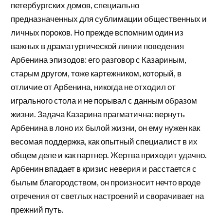
петербургских домов, специально
предназначенных для сублимации общественных и
личных пороков. Но прежде вспомним один из
важных в драматургической линии поведения
Арбенина эпизодов: его разговор с Казариным,
старым другом, тоже картежником, который, в
отличие от Арбенина, никогда не отходил от
игрального стола и не порывал с данным образом
жизни. Задача Казарина прагматична: вернуть
Арбенина в лоно их былой жизни, он ему нужен как
весомая поддержка, как опытный специалист в их
общем деле и как партнер. Жертва приходит удачно.
Арбенин впадает в кризис неверия и расстается с
былым благородством, он произносит нечто вроде
отречения от светлых настроений и сворачивает на
прежний путь.