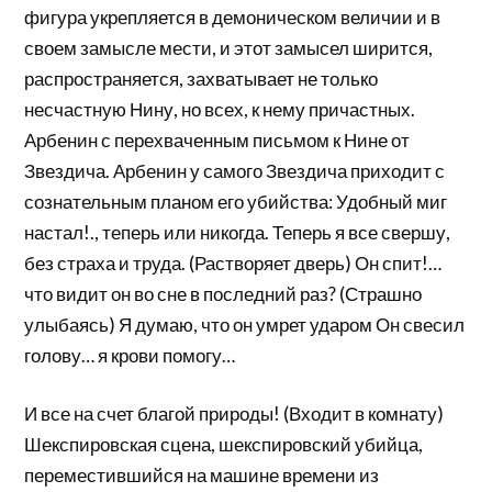
фигура укрепляется в демоническом величии и в
своем замысле мести, и этот замысел ширится,
распространяется, захватывает не только
несчастную Нину, но всех, к нему причастных.
Арбенин с перехваченным письмом к Нине от
Звездича. Арбенин у самого Звездича приходит с
сознательным планом его убийства: Удобный миг
настал!., теперь или никогда. Теперь я все свершу,
без страха и труда. (Растворяет дверь) Он спит!…
что видит он во сне в последний раз? (Страшно
улыбаясь) Я думаю, что он умрет ударом Он свесил
голову… я крови помогу…
И все на счет благой природы! (Входит в комнату)
Шекспировская сцена, шекспировский убийца,
переместившийся на машине времени из