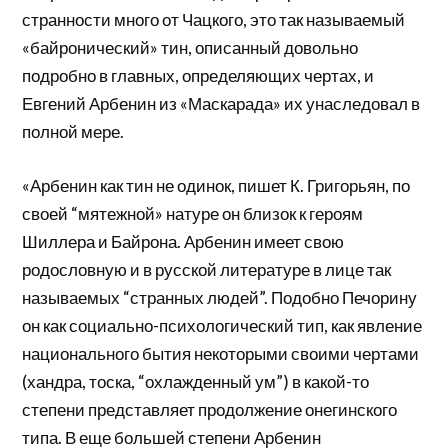
странности много от Чацкого, это так называемый
«байронический» тин, описанный довольно
подробно в главных, определяющих чертах, и
Евгений Арбенин из «Маскарада» их унаследовал в
полной мере.
«Арбенин как тин не одинок, пишет К. Григорьян, по
своей “мятежной» натуре он близок к героям
Шиллера и Байрона. Арбенин имеет свою
родословную и в русской литературе в лице так
называемых “странных людей”. Подобно Печорину
он как социально-психологический тип, как явление
национального бытия некоторыми своими чертами
(хандра, тоска, “охлажденный ум”) в какой-то
степени представляет продолжение онегинского
типа. В еще большей степени Арбенин