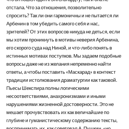
отстала. Что за отношения, позволительно
спросить? Так ли они гармоничны и не пытается ли
Арбенин в том убедить самого себя и нас,
зрителей? От этих вопросов никуда не деться, если
мы хотим проникнуть в мотивы неверия Арбенина,
его скорого суда над Ниной, и что-либо понять в
истинных мотивах поступков. Мы задаем подобные
вопросы даже не из желания непременно найти
ответы, а чтобы поставить «Маскарад» в контекст
традиции истолкования драматургии как таковой.
Пьесы Шекспира полны логическими
несоответствиями, анахронизмами и иными
нарушениями жизненной достоверности. Это не
мешает прочувствовать их как величайшие по
глубине и гуманистическому содержанию тексты,
воспринимать их, как советовал А. Пушкин, «но