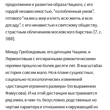
продолжение и развитие образа Чацкого, с его
гордой независимостью, “озлобленным умом”,
готового “на весь мир излить всю желчь и всю
досаду”, с его ненавистью к светскому обществу,
страстным обличением московского барства» [7, с.
388].
Между Грибоедовым, его детищем Чацким, и
Лермонтовым с его мрачными романтическими
героями прошло не более десяти лет. В масштабах
истории совсем мало. Но в плане сущностных,
социально-психологических изменений
«дистанция огромного размера» (по выражению
Фамусова). И на этой дистанции выстраивается
ряд имен, в чем-то, безусловно, родственных но
чертам характера и отношению к окружающей их