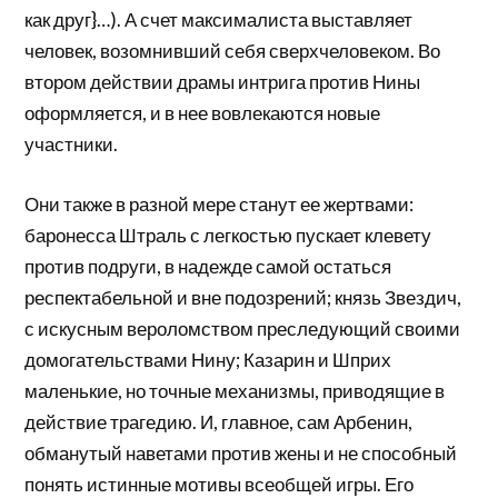
как друг}…). А счет максималиста выставляет
человек, возомнивший себя сверхчеловеком. Во
втором действии драмы интрига против Нины
оформляется, и в нее вовлекаются новые
участники.
Они также в разной мере станут ее жертвами:
баронесса Штраль с легкостью пускает клевету
против подруги, в надежде самой остаться
респектабельной и вне подозрений; князь Звездич,
с искусным вероломством преследующий своими
домогательствами Нину; Казарин и Шприх
маленькие, но точные механизмы, приводящие в
действие трагедию. И, главное, сам Арбенин,
обманутый наветами против жены и не способный
понять истинные мотивы всеобщей игры. Его