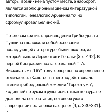
авторы, возник не на пустом месте, а наоборот,
является эволюционным звеном литературной
типологии. Генеалогию Арбенина точно
сформулировал Белинский.
По словам критика, произведения Грибоедова и
Пушкина «положили собой основание
последующей литературе, были школою, из
которой вышли Лермонтов и Гоголь» [3, с. 442]. В
первой биографии поэта, созданной П. А.
Висковатым в 1891 году, совершенно определенно
отмечается: «Кажется, на него подействовало
чтение грибоедовской комедии “Горе от ума”,
ходившей по рукам в рукописи, так как цензура не
дозволяла ее печатания, не говоря уже о
запрещении постановки на сцене» [4, с. 230-231].