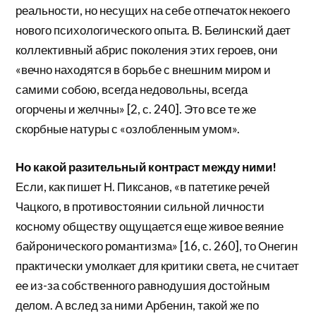
реальности, но несущих на себе отпечаток некоего
нового психологического опыта. В. Белинский дает
коллективный абрис поколения этих героев, они
«вечно находятся в борьбе с внешним миром и
самими собою, всегда недовольны, всегда
огорчены и желчны» [2, с. 240]. Это все те же
скорбные натуры с «озлобленным умом».
Но какой разительный контраст между ними!
Если, как пишет Н. Пиксанов, «в патетике речей
Чацкого, в противостоянии сильной личности
косному обществу ощущается еще живое веяние
байронического романтизма» [16, с. 260], то Онегин
практически умолкает для критики света, не считает
ее из-за собственного равнодушия достойным
делом. А вслед за ними Арбенин, такой же по