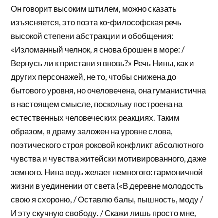
Он говорит высоким штилем, можно сказать
изъясняется, это поэта ко-философская речь
высокой степени абстракции и обобщения:
«Изломанный челнок, я снова брошен в море: /
Вернусь ли к пристани я вновь?» Речь Нины, как и
других персонажей, не то, чтобы снижена до
бытового уровня, но очеловечена, она гуманистична
в настоящем смысле, поскольку построена на
естественных человеческих реакциях. Таким
образом, в драму заложен на уровне слова,
поэтического строя роковой конфликт абсолютного
чувства и чувства житейски мотивированного, даже
земного. Нина ведь желает немногого: гармоничной
жизни в уединении от света («В деревне молодость
свою я схороню, / Оставлю балы, пышность, моду /
И эту скучную свободу. / Скажи лишь просто мне,