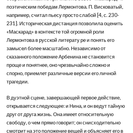
поэтическим победам Лермонтова. П. Висковатый,
например, считал пьесу просто слабой [4, с. 230-
231]. Историческая дистанция позволила оценить
«Маскарад» в контексте той огромной роли
Лермонтова в русской литерату ре и понять его
замысел более масштабно. Независимо от
сказанного положение Арбенина не становится
проще и понятнее, оно чрезвычайно сложно и
спорно, приемлет различные версии его личной
трагедии.
В дуэтной сцене, завершающей первое действие,
открывается следующее: и Нина, и он ведут тайную
друг от друга жизнь. Она имеет относительную
свободу, о чем прямо говорит; он снисходительно
смотрит на это положение вещей и объясняет его в