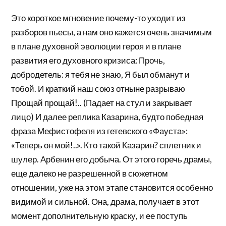
Это короткое мгновение почему-то уходит из
разборов пьесы, а нам оно кажется очень значимым
в плане духовной эволюции героя и в плане
развития его духовного кризиса: Прочь,
добродетель: я тебя не знаю, Я был обманут и
тобой. И краткий наш союз отныне разрываю
Прощай прощай!.. (Падает на стул и закрывает
лицо) И далее реплика Казарина, будто победная
фраза Мефистофеля из гетевского «Фауста»:
«Теперь он мой!..». Кто такой Казарин? сплетник и
шулер. Арбенин его добыча. От этого горечь драмы,
еще далеко не разрешенной в сюжетном
отношении, уже на этом этапе становится особенно
видимой и сильной. Она, драма, получает в этот
момент дополнительную краску, и ее поступь