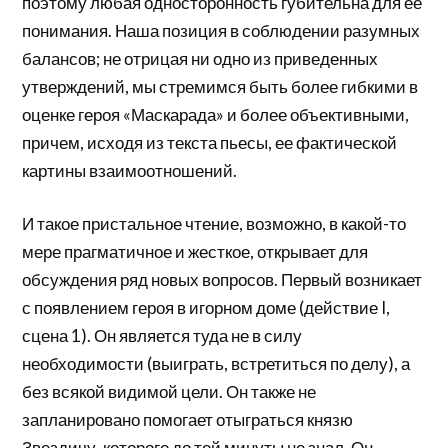
поэтому любая односторонность губительна для ее
понимания. Наша позиция в соблюдении разумных
балансов; не отрицая ни одно из приведенных
утверждений, мы стремимся быть более гибкими в
оценке героя «Маскарада» и более объективными,
причем, исходя из текста пьесы, ее фактической
картины взаимоотношений.
И такое пристальное чтение, возможно, в какой-то
мере прагматичное и жесткое, открывает для
обсуждения ряд новых вопросов. Первый возникает
с появлением героя в игорном доме (действие I,
сцена 1). Он является туда не в силу
необходимости (выиграть, встретиться по делу), а
без всякой видимой цели. Он также не
запланировано помогает отыграться князю
Звездичу, которого до той минуты не знал. Он