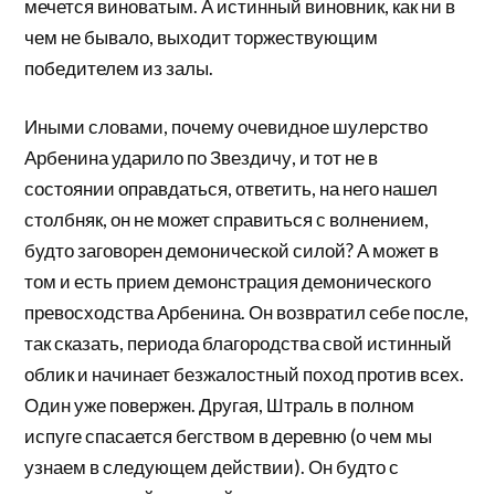
мечется виноватым. А истинный виновник, как ни в
чем не бывало, выходит торжествующим
победителем из залы.
Иными словами, почему очевидное шулерство
Арбенина ударило по Звездичу, и тот не в
состоянии оправдаться, ответить, на него нашел
столбняк, он не может справиться с волнением,
будто заговорен демонической силой? А может в
том и есть прием демонстрация демонического
превосходства Арбенина. Он возвратил себе после,
так сказать, периода благородства свой истинный
облик и начинает безжалостный поход против всех.
Один уже повержен. Другая, Штраль в полном
испуге спасается бегством в деревню (о чем мы
узнаем в следующем действии). Он будто с