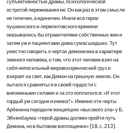
субъективностью драмы, психологической
остротой переживания ее. Он как раз в этом смысле
не типичен, а единичен. Иначе все герои
пушкинского и лермонтовского времени
оказывались бы отравителями собственных жен и
затем уж и пациентами дома сумасшедших. Тут
уместно говорить о чертах демонизма в характере
земного человека, о том, что этот человек взял на
себя непосильный мировоззренческий груз и
взирает на свет, как Демон на грешную землю. Он
пытался сравняться в своей гордости с
внеземными силами и за это поплатился: «И этот
гордый ум сегодня изнемог!». Именно эти черты
Арбенина породили концепцию «высокого зла» у Б.
Эйхенбаума: «герой драмы должен пройти путь
Демона, но в бытовом воплощении» [18, с. 213].