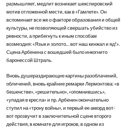
размышляет, медлит возникает шекспировский
мотив отложенной мести, как в «Гамлете». Он
вспоминает все же о факторе образования и общей
культуры, не позволяющей свершать убийство из
ревности, а прибегнуть к иным способам
возмездия: «Язык и золото… вот наш кинжал и яд!».
Сцена Арбенина с вошедшей было инкогнито
баронессой Штраль.
Вновь душераздирающие картины разоблачений,
обличений, вновь крайние ремарки Лермонтова: «в
бешенстве», «решительно», «опомнившись»,
«упадая в кресла» и пр. Арбенин окончательно
ступил на «трону войны», и первый ее аккорд вот-
вот прозвучит в заключительной сцене второго
действия, в комнате для игроков, в одном из