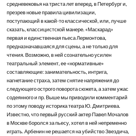
средневековья на триста лет вперед, в Петербург и,
презрев новые правила цивилизации,
поступающий в какой-то классической, или, лучше
сказать, классицистской манере. «Маскарад»
первая и единственная пьеса Лермонтова,
предназначавшаяся для сцены, а не только для
чтения. Возможно, в ней сознательно усилен
театральный элемент, ее «нормативные»
составляющие: занимательность, интрига,
нагнетание страха, затем снятие напряжения до
следующего острого поворота сюжета, а затем ужас
содеянного и пр. Выше мы приводили комментарий
по этому поводу историка театра Ю. Дмитриева.
Известно, что первый русский актер Павел Мочалов
в Москве боролся за пьесу, хотел в ней непременно
играть. Арбенин не решается на убийство Звездича,