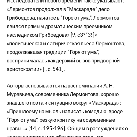
Исследователи нового времени также указывают:
«Лермонтов продолжал в “Маскараде” дело
Грибоедова, начатое в “Горе от ума”. Лермонтов
явился прямым драматическим преемником
наследником Грибоедова» [9, с3°“3!]>
«политическая и сатирическая пьеса Лермонтова,
продолжавшая традиции “Горя от ума”,
воспринималась как дерзкий вызов придворной
аристократии» [l, с. 541].
Авторы основываются на воспоминании А. Н.
Муравьева, современника Лермонтова, хорошо
знавшего поэта и ситуацию вокруг «Маскарада»:
«Пришлоему на мысль написать комедию, вроде
“Горя от ума”, резкую критику на современные
нравы…» [14, с. 195-196]. Общим в рассуждениях о
драме является и то обстоятельство, что