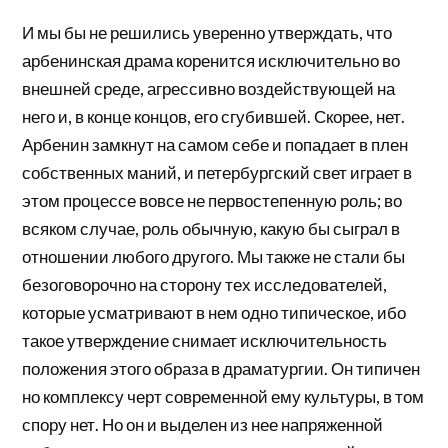
И мы бы не решились уверенно утверждать, что
арбенинская драма коренится исключительно во
внешней среде, агрессивно воздействующей на
него и, в конце концов, его сгубившей. Скорее, нет.
Арбенин замкнут на самом себе и попадает в плен
собственных маний, и петербургский свет играет в
этом процессе вовсе не первостепенную роль; во
всяком случае, роль обычную, какую бы сыграл в
отношении любого другого. Мы также не стали бы
безоговорочно на сторону тех исследователей,
которые усматривают в нем одно типическое, ибо
такое утверждение снимает исключительность
положения этого образа в драматургии. Он типичен
но комплексу черт современной ему культуры, в том
спору нет. Но он и выделен из нее напряженной