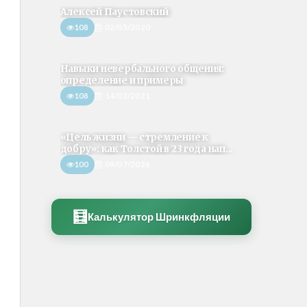
Алексей Паустовский
108
02/05/2020
Навыки невербального общения:
определение и примеры
108
14/02/2021
«Цель жизни — стремление к
добру»: как Толстой в 23 года нап...
100
09/07/2026
🧮
Калькулятор Шринкфляции