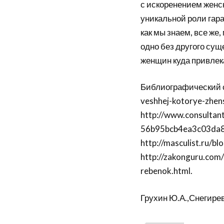
с искоренением женс
уникальной роли гара
как мы знаем, все же,
одно без другого сущ
женщин куда привлек
Библиографический спи
veshhej-kotorye-zhen
http://www.consulta
56b95bcb4ea3c03da8
http://masculist.ru/b
http://zakonguru.com/
rebenok.html.
Грухин Ю.А.,Снегирев