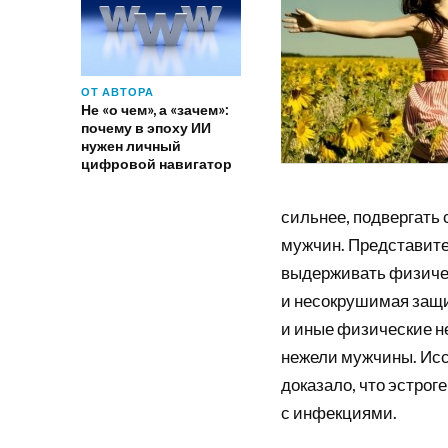
ОТ АВТОРА
Не «о чем», а «зачем»:
почему в эпоху ИИ
нужен личный
цифровой навигатор
сильнее, подвергать
мужчин. Представите
выдерживать физичес
и несокрушимая защит
и иные физические н
нежели мужчины. Исс
доказало, что эстро
с инфекциями.