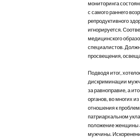
мониторинга состоян
с самого раннего воз
репродуктивного здор
игнорируется. Соотв
медицинского образо
специалистов. Должн
просвещения, освеща
Подводя итог, хотел
дискриминации мужч
за равноправие, а ит
органов, во многих 
отношения к проблема
патриархальном укла
положение женщины а
мужчины. Искоренени