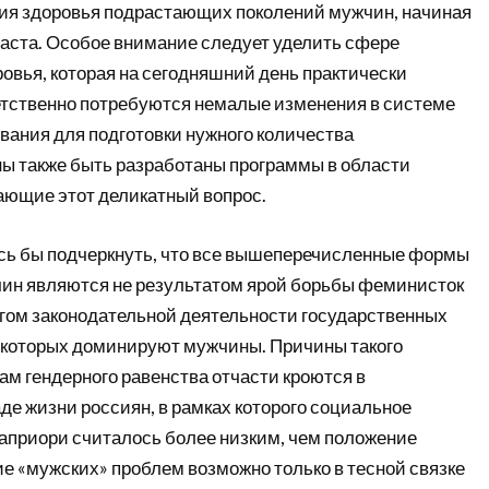
ия здоровья подрастающих поколений мужчин, начиная
раста. Особое внимание следует уделить сфере
овья, которая на сегодняшний день практически
етственно потребуются немалые изменения в системе
вания для подготовки нужного количества
ы также быть разработаны программы в области
ющие этот деликатный вопрос.
ось бы подчеркнуть, что все вышеперечисленные формы
ин являются не результатом ярой борьбы феминисток
огом законодательной деятельности государственных
из которых доминируют мужчины. Причины такого
м гендерного равенства отчасти кроются в
де жизни россиян, в рамках которого социальное
приори считалось более низким, чем положение
е «мужских» проблем возможно только в тесной связке