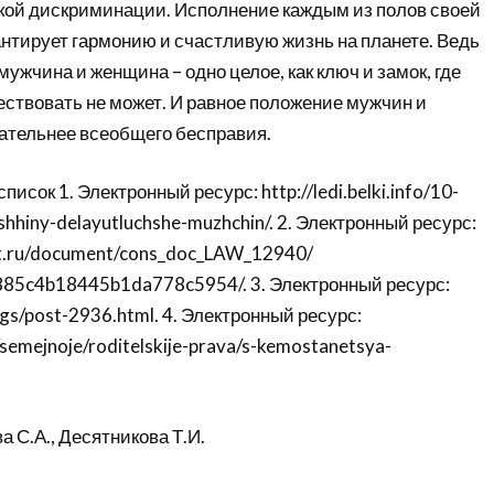
кой дискриминации. Исполнение каждым из полов своей
нтирует гармонию и счастливую жизнь на планете. Ведь
 мужчина и женщина – одно целое, как ключ и замок, где
ествовать не может. И равное положение мужчин и
ательнее всеобщего бесправия.
сок 1. Электронный ресурс: http://ledi.belki.info/10-
shhiny-delayutluchshe-muzhchin/. 2. Электронный ресурс:
nt.ru/document/cons_doc_LAW_12940/
85c4b18445b1da778c5954/. 3. Электронный ресурс:
logs/post-2936.html. 4. Электронный ресурс:
semejnoje/roditelskije-prava/s-kemostanetsya-
а С.А., Десятникова Т.И.