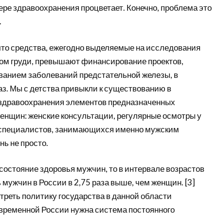
ре здравоохранения процветает. Конечно, проблема это
.
 что средства, ежегодно выделяемые на исследования
ком груди, превышают финансирование проектов,
ванием заболеваний предстательной железы, в
аз. Мы с детства привыкли к существованию в
здравоохранения элементов предназначенных
енщин: женские консультации, регулярные осмотры у
ак специалистов, занимающихся именно мужским
нь не просто.
состояние здоровья мужчин, то в интервале возрастов
 мужчин в России в 2,75 раза выше, чем женщин. [3]
реть политику государства в данной области
временной России нужна система постоянного