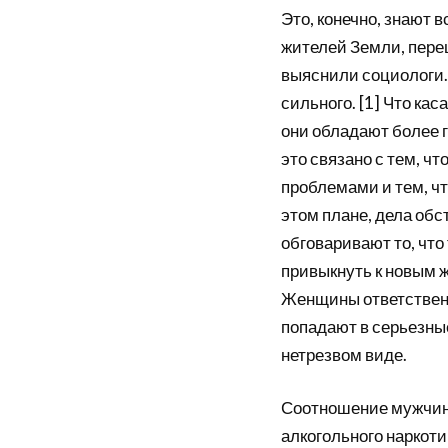
Это, конечно, знают 
жителей Земли, пере
выяснили социологи. 
сильного. [1] Что кас
они обладают более г
это связано с тем, ч
проблемами и тем, чт
этом плане, дела об
обговаривают то, что
привыкнуть к новым 
Женщины ответствен
попадают в серьезные
нетрезвом виде.
Соотношение мужчин 
алкогольного наркотич