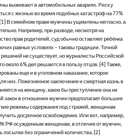
ны выживают в автомобильных авариях. Риск у
аться с жизнью во время подобных катастроф на 77%
 [1] В семейном праве мужчины ущемлены негласно, а
тельно. Например, при разводе, несмотря на
ство прав родителей, суд обычно оставляет ребёнка
рочих равных условиях – таковы традиции. Точной
 решений не существует, но журналисты Российской
то около 6% дел решаются в пользу отцов. [4] Также,
ованы еще и в уголовном наказании, которое
ля них. Пожизненное заключение и смертная казнь в
няется на женщину, какое бы преступление она ни
й закон в отношении мужчин предполагает большие
сткие режимы содержания под стражей, женщинам
лучить досрочное освобождение. Или вот, например,
 УИК РФ осужденным женщинам, в отличие от мужчин,
 посылки без ограничений количества. [2]