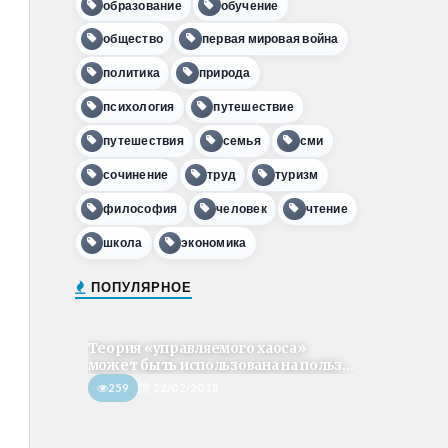
образование
обучение
общество
первая мировая война
политика
природа
психология
путешествие
путешествия
семья
сми
сочинение
труд
туризм
философия
человек
чтение
школа
экономика
ПОПУЛЯРНОЕ
Теория «управляемого хаоса»
может быть использована на польз...
259
22/02/2018