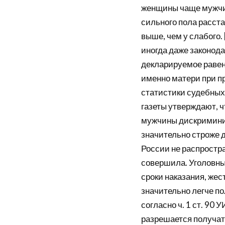
женщины чаще мужчи
сильного пола расст
выше, чем у слабого.
иногда даже законода
декларируемое равен
именно матери при п
статистики судебных
газеты утверждают, ч
мужчины дискриминир
значительно строже д
России не распростра
совершила. Уголовны
сроки наказания, же
значительно легче по
согласно ч. 1 ст. 90
разрешается получать