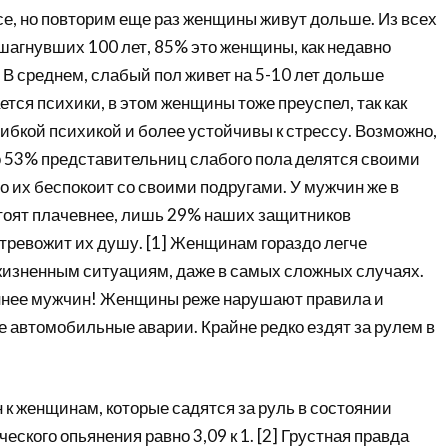
все, но повторим еще раз женщины живут дольше. Из всех
шагнувших 100 лет, 85% это женщины, как недавно
В среднем, слабый пол живет на 5-10 лет дольше
ается психики, в этом женщины тоже преуспел, так как
ибкой психикой и более устойчивы к стрессу. Возможно,
то 53% представительниц слабого пола делятся своими
о их беспокоит со своими подругами. У мужчин же в
стоят плачевнее, лишь 29% наших защитников
 тревожит их душу. [1] Женщинам гораздо легче
жизненным ситуациям, даже в самых сложных случаях.
нее мужчин! Женщины реже нарушают правила и
 автомобильные аварии. Крайне редко ездят за рулем в
к женщинам, которые садятся за руль в состоянии
еского опьянения равно 3,09 к 1. [2] Грустная правда