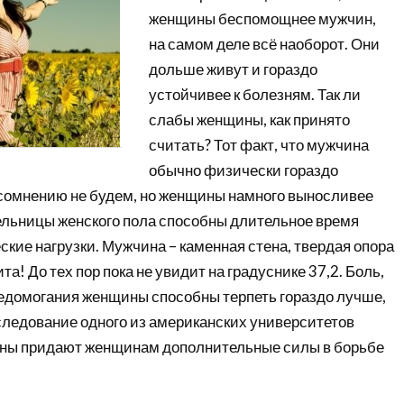
женщины беспомощнее мужчин,
на самом деле всё наоборот. Они
дольше живут и гораздо
устойчивее к болезням. Так ли
слабы женщины, как принято
считать? Тот факт, что мужчина
обычно физически гораздо
 сомнению не будем, но женщины намного выносливее
льницы женского пола способны длительное время
кие нагрузки. Мужчина – каменная стена, твердая опора
а! До тех пор пока не увидит на градуснике 37,2. Боль,
едомогания женщины способны терпеть гораздо лучше,
ледование одного из американских университетов
гены придают женщинам дополнительные силы в борьбе