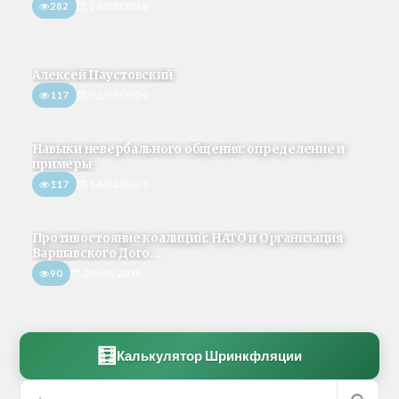
282
22/02/2018
Алексей Паустовский
117
02/05/2020
Навыки невербального общения: определение и
примеры
117
14/02/2021
Противостояние коалиций: НАТО и Организация
Варшавского Дого...
90
20/05/2019
🧮
Калькулятор Шринкфляции