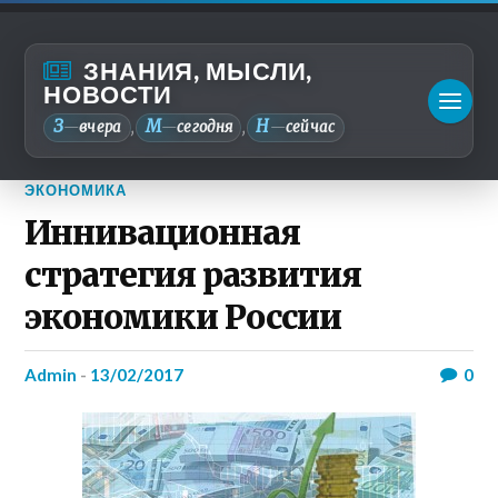
ЗНАНИЯ, МЫСЛИ,
НОВОСТИ
З
М
Н
—
вчера
—
сегодня
—
сейчас
,
,
ЭКОНОМИКА
Иннивационная
стратегия развития
экономики России
admin
-
13/02/2017
0