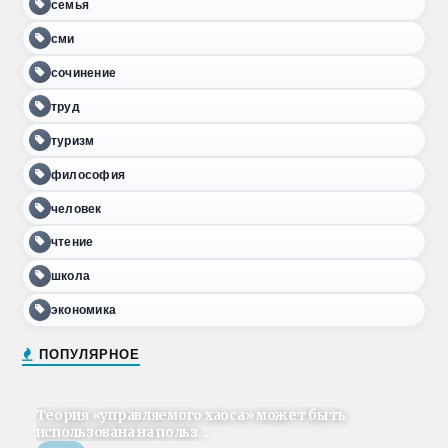
семья
сми
сочинение
труд
туризм
философия
человек
чтение
школа
экономика
ПОПУЛЯРНОЕ
Теория «управляемого хаоса» может быть
использована на польз...