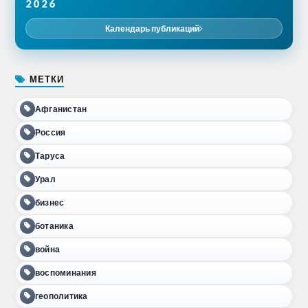
2026
Календарь публикаций
МЕТКИ
Афганистан
Россия
Таруса
Урал
бизнес
ботаника
война
воспоминания
геополитика