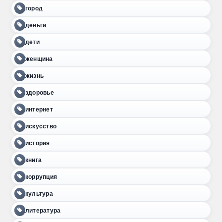
город
деньги
дети
женщина
жизнь
здоровье
интернет
искусство
история
книга
коррупция
культура
литература