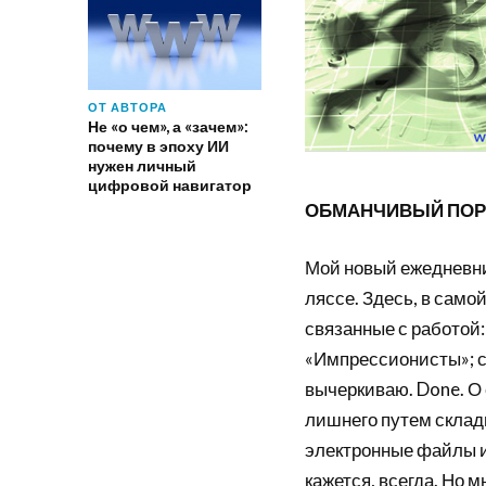
ОТ АВТОРА
Не «о чем», а «зачем»:
почему в эпоху ИИ
нужен личный
цифровой навигатор
ОБМАНЧИВЫЙ ПОР
Мой новый ежедневни
ляссе. Здесь, в само
связанные с работой
«Импрессионисты»; с
вычеркиваю. Done. О 
лишнего путем склады
электронные файлы и
кажется, всегда. Но м