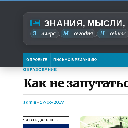
ЗНАНИЯ, МЫСЛИ,
З
М
Н
—
вчера
—
сегодня
—
сейчас
,
,
О ПРОЕКТЕ
ПИСЬМО В РЕДАКЦИЮ
ОБРАЗОВАНИЕ
Как не запутать
admin
-
17/06/2019
ЧИТАТЬ ДАЛЬШЕ →