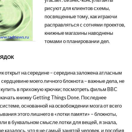
рисуют для клиентов схемы,
посвященные тому, как играючи
расправляться с сотнями проектов,
книжные магазины наводнены
томами о планировании дел.
ЯДОК
к открыт на середине – середина заложена атласным
й сердцевине моего личного блокнота – важные дела, не
: купить в прихожую крючки; посмотреть фильм BBC
качать книжку Getting Things Done. Последнее
системе, основанной на освобождении мозга от всего
вания этого лишнего в «лотки памяти» – блокноты,
ли в буквальном смысле лотки для вещей, я знала,
не казалось, что я не самый занятой человек, и пособия