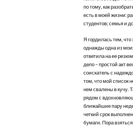
по тому, как разобра
есть в моей жизни: р
студентов; семья и д
Я гордилась тем, что
однажды одна из моих
ответила на ее резюм
дело – простой акт в
соискатель с надеждо
том, что мой список 
нем свалены в кучу. 
рядом с вдохновляющ
ближайшие пару неде
четкий срок выполне
бумаги. Пора взяться