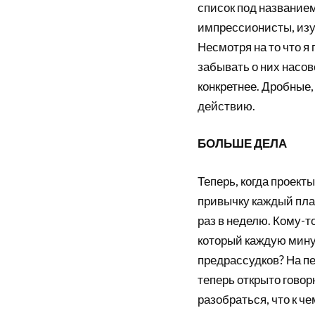
список под название
импрессионисты, изу
Несмотря на то что я 
забывать о них насо
конкретнее. Дробные,
действию.
БОЛЬШЕ ДЕЛА
Теперь, когда проект
привычку каждый пла
раз в неделю. Кому-т
который каждую минут
предрассудков? На пер
теперь открыто говор
разобраться, что к че