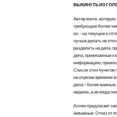
ВЫКИНУТЬ ИЗ ГО
Автор книги, которую 
требующие более чем 
их – на текущие и от
лучше делать не откл
разделить на дела, п
дела, привязанные к к
информацию, привязан
Список этих пунктов
на отрезки времени е
дела – более важные,
неделю, а не когда-ни
Аллен предлагает зап
неважные. Отказ от п