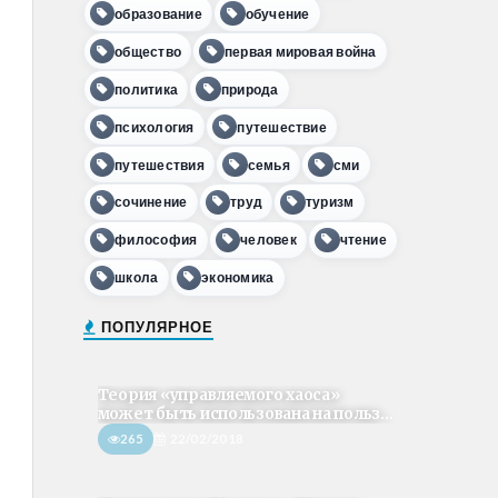
образование
обучение
общество
первая мировая война
политика
природа
психология
путешествие
путешествия
семья
сми
сочинение
труд
туризм
философия
человек
чтение
школа
экономика
ПОПУЛЯРНОЕ
Теория «управляемого хаоса»
может быть использована на польз...
265
22/02/2018