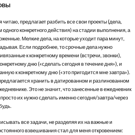
ЛОВЫ
я читаю, предлагает разбить все свои проекты (дела,
одного конкретного действия) на стадии выполнения, а
ложенные. Мелкие дела, на которые уходит пара минут,
адывая. Если подробнее, то срочные дела нужно
ривязанные к конкретному времени (встречи, звонки),
онкретному дню («сделать сегодня в течение дня»), и
ную к конкретному дню («это пригодится мне завтра»).
 предлагается хранить в датированном и разлинованном
жедневнике. Это не значит, что занесенные в ежедневник
 просто их нужно сделать именно сегодня/завтра/через
будь.
исывать все задачи, не разделяя их на важные и
остоянного взвешивания стал для меня откровением: