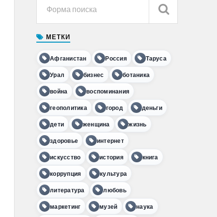
МЕТКИ
Афганистан
Россия
Таруса
Урал
бизнес
ботаника
война
воспоминания
геополитика
город
деньги
дети
женщина
жизнь
здоровье
интернет
искусство
история
книга
коррупция
культура
литература
любовь
маркетинг
музей
наука