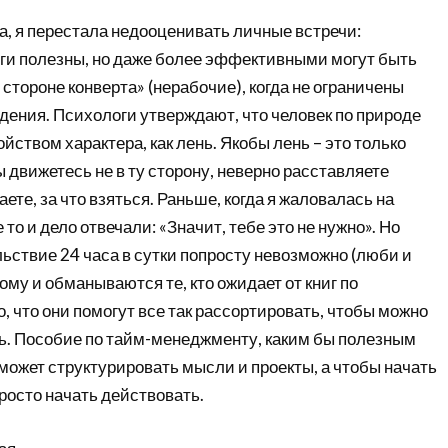
а, я перестала недооценивать личные встречи:
и полезны, но даже более эффективными могут быть
 стороне конверта» (нерабочие), когда не ограничены
дения. Психологи утверждают, что человек по природе
йством характера, как лень. Якобы лень – это только
ы движетесь не в ту сторону, неверно расставляете
ете, за что взяться. Раньше, когда я жаловалась на
 то и дело отвечали: «Значит, тебе это не нужно». Но
ьствие 24 часа в сутки попросту невозможно (люби и
ому и обманываются те, кто ожидает от книг по
, что они помогут все так рассортировать, чтобы можно
ть. Пособие по тайм-менеджменту, каким бы полезным
может структурировать мысли и проекты, а чтобы начать
росто начать действовать.