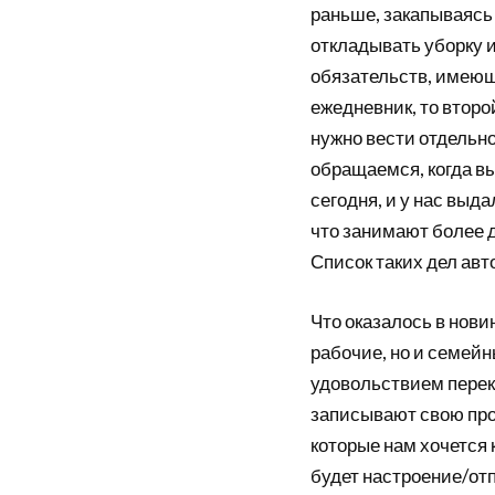
раньше, закапываясь 
откладывать уборку и
обязательств, имеющ
ежедневник, то второ
нужно вести отдельно
обращаемся, когда в
сегодня, и у нас выд
что занимают более 
Список таких дел авт
Что оказалось в нови
рабочие, но и семейны
удовольствием переки
записывают свою прос
которые нам хочется 
будет настроение/от