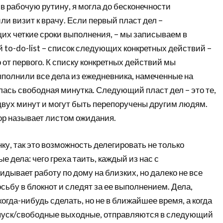
в рабочую рутину, я могла до бесконечности
ли визит к врачу. Если первый пласт дел –
их четкие сроки выполнения, – мы записываем в
й to-do-list – список следующих конкретных действий –
 от первого. К списку конкретных действий мы
ыполнили все дела из ежедневника, намеченные на
алась свободная минутка. Следующий пласт дел – это те,
двух минут и могут быть перепоручены другим людям.
ор называет листом ожидания.
нку, так это возможность делегировать не только
е дела: чего греха таить, каждый из нас с
дывает работу по дому на близких, но далеко не все
ьбу в блокнот и следят за ее выполнением. Дела,
когда-нибудь сделать, но не в ближайшее время, а когда
пуск/свободные выходные, отправляются в следующий