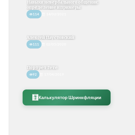
Навыки невербального общения:
определение и примеры
114
14/02/2021
Алексей Паустовский
111
02/05/2020
Портрет Гете
92
17/04/2019
🧮
Калькулятор Шринкфляции