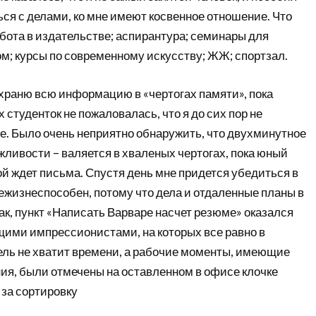
ться с делами, ко мне имеют косвенное отношение. Что
абота в издательстве; аспирантура; семинары для
ом; курсы по современному искусству; ЖЖ; спортзал.
 храню всю информацию в «чертогах памяти», пока
 студенток не пожаловалась, что я до сих пор не
е. Было очень неприятно обнаружить, что двухминутное
ежливости – валяется в хваленых чертогах, пока юный
й ждет письма. Спустя день мне придется убедиться в
нежизнеспособен, потому что дела и отдаленные планы в
Так, пункт «Написать Варваре насчет резюме» оказался
ими импрессионистами, на которых все равно в
ль не хватит времени, а рабочие моменты, имеющие
ния, были отмечены на оставленном в офисе клочке
 за сортировку