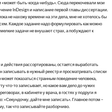
м «может-быть-когда-нибудь». Сюда перекочевали мои
чение InDesign и написание первой главы диссертации.
пока не нахожу времени на эти дела, мне не хотелось бы
всем. Каждое задание надо формулировать как можно
 мелкие задачи не внушают страх, а побуждают к
ы и действия рассортированы, остается выработать
н записывать в нужный реестр и просматривать списки
о может показаться странным поведение человека,
у что-то записывает, но какое вам дело до чужих
еговорах, в кабинете у врача, в гостях у подруги я
ю: «Секундочку, дайте мне записать». Главное потом –
му, так что записывайте разборчиво.