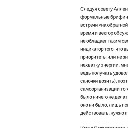
Следуя совету Аллен
формальные брифинг
встречи «на обратной
время и вектор обсуж
не обладает таким сво
индикатор того, что в
приоритеты или не зна
нехватку энергии, мне
ведь получать удовол
саночки возить), поэт
самоорганизации того
было ничего не дела
оно ни было, лишь по
действовать, нужно п