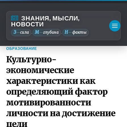
ЗНАНИЯ, МЫСЛИ,
НОВОСТИ
З
М
Н
—
сила
—
глубина
—
факты
.
.
ОБРАЗОВАНИЕ
Культурно-
экономические
характеристики как
определяющий фактор
мотивированности
личности на достижение
цели