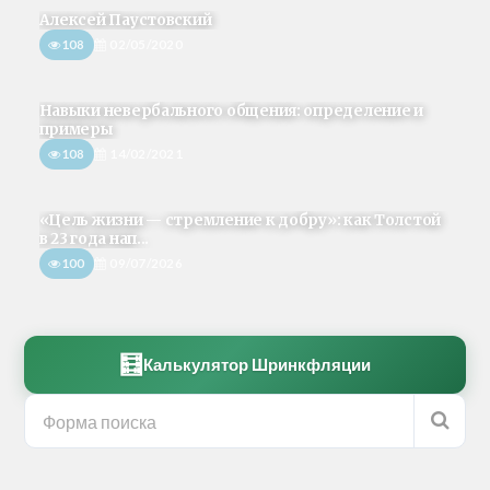
Алексей Паустовский
108
02/05/2020
Навыки невербального общения: определение и
примеры
108
14/02/2021
«Цель жизни — стремление к добру»: как Толстой
в 23 года нап...
100
09/07/2026
🧮
Калькулятор Шринкфляции