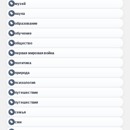
музей
наука
образование
обучение
общество
первая мировая война
политика
природа
психология
путешествие
путешествия
семья
сми