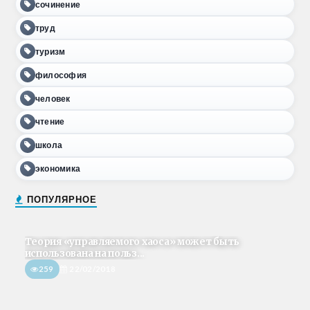
сочинение
труд
туризм
философия
человек
чтение
школа
экономика
ПОПУЛЯРНОЕ
Теория «управляемого хаоса» может быть
использована на польз...
259
22/02/2018