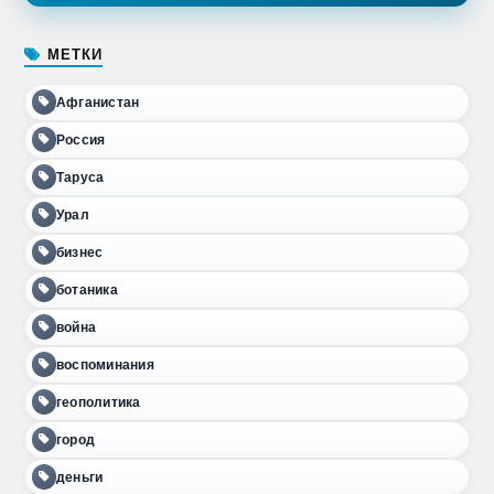
МЕТКИ
Афганистан
Россия
Таруса
Урал
бизнес
ботаника
война
воспоминания
геополитика
город
деньги