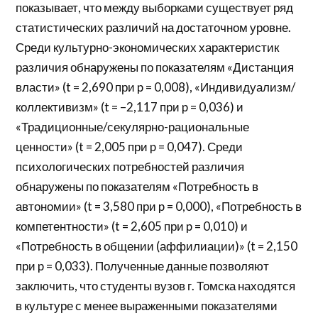
показывает, что между выборками существует ряд
статистических различий на достаточном уровне.
Среди культурно-экономических характеристик
различия обнаружены по показателям «Дистанция
власти» (t = 2,690 при p = 0,008), «Индивидуализм/
коллективизм» (t = –2,117 при p = 0,036) и
«Традиционные/секулярно-рациональные
ценности» (t = 2,005 при p = 0,047). Среди
психологических потребностей различия
обнаружены по показателям «Потребность в
автономии» (t = 3,580 при p = 0,000), «Потребность в
компетентности» (t = 2,605 при p = 0,010) и
«Потребность в общении (аффилиации)» (t = 2,150
при p = 0,033). Полученные данные позволяют
заключить, что студенты вузов г. Томска находятся
в культуре с менее выраженными показателями