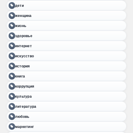
дети
женщина
жизнь
здоровье
интернет
искусство
история
книга
коррупция
культура
литература
любовь
маркетинг