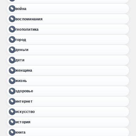
война
воспоминания
геополитика
город
деньги
дети
женщина
жизнь
здоровье
интернет
искусство
история
книга