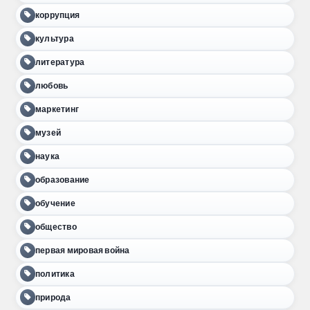
коррупция
культура
литература
любовь
маркетинг
музей
наука
образование
обучение
общество
первая мировая война
политика
природа