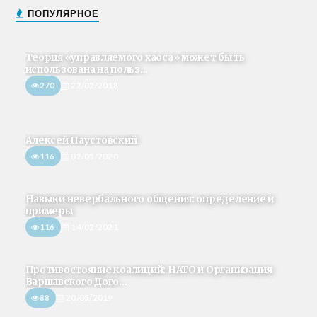
ПОПУЛЯРНОЕ
Теория «управляемого хаоса» может быть
использована на польз...
270
22/02/2018
Алексей Паустовский
116
02/05/2020
Навыки невербального общения: определение и
примеры
116
14/02/2021
Противостояние коалиций: НАТО и Организация
Варшавского Дого...
88
20/05/2019