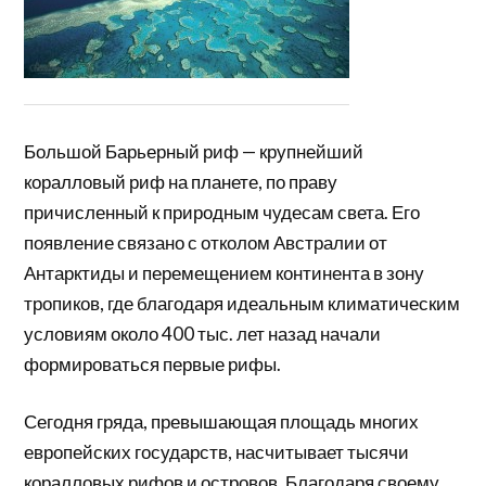
Большой Барьерный риф — крупнейший
коралловый риф на планете, по праву
причисленный к природным чудесам света. Его
появление связано с отколом Австралии от
Антарктиды и перемещением континента в зону
тропиков, где благодаря идеальным климатическим
условиям около 400 тыс. лет назад начали
формироваться первые рифы.
Сегодня гряда, превышающая площадь многих
европейских государств, насчитывает тысячи
коралловых рифов и островов. Благодаря своему