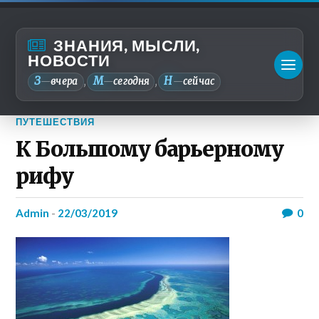
ЗНАНИЯ, МЫСЛИ,
НОВОСТИ
З
М
Н
—
вчера
—
сегодня
—
сейчас
,
,
ПУТЕШЕСТВИЯ
К Большому барьерному
рифу
admin
-
22/03/2019
0