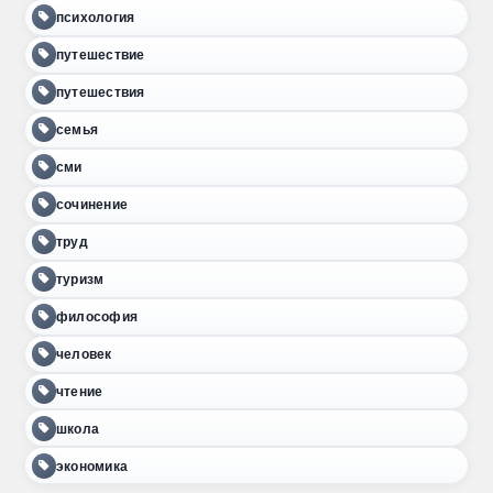
психология
путешествие
путешествия
семья
сми
сочинение
труд
туризм
философия
человек
чтение
школа
экономика