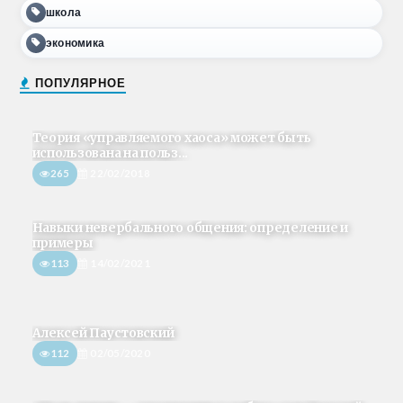
школа
экономика
ПОПУЛЯРНОЕ
Теория «управляемого хаоса» может быть
использована на польз...
265
22/02/2018
Навыки невербального общения: определение и
примеры
113
14/02/2021
Алексей Паустовский
112
02/05/2020