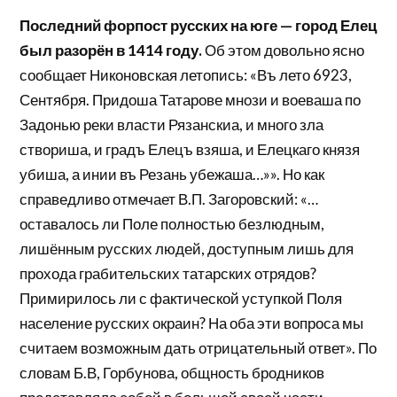
Последний форпост русских на юге — город Елец
был разорён в 1414 году.
Об этом довольно ясно
сообщает Никоновская летопись: «Въ лето 6923,
Сентября. Придоша Татарове мнози и воеваша по
Задонью реки власти Рязанскиа, и много зла
створиша, и градъ Елецъ взяша, и Елецкаго князя
убиша, а инии въ Резань убежаша…»». Но как
справедливо отмечает В.П. Загоровский: «…
оставалось ли Поле полностью безлюдным,
лишённым русских людей, доступным лишь для
прохода грабительских татарских отрядов?
Примирилось ли с фактической уступкой Поля
население русских окраин? На оба эти вопроса мы
считаем возможным дать отрицательный ответ». По
словам Б.В, Горбунова, общность бродников