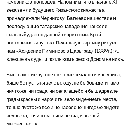
кочевников-половцев. Напомним, что в начале XII
века земли будущего Рязанского княжества
принадлежали Чернигову. Батыево нашествие и
последующие татарские нападения нанесли
сильныйудар по данной территории. Край
постепенно запустел. Печальную картину рисует
нам «Хождение Пиминово в Царьград» (1389г.): «…
влезше въ суды, и поплыхомъ рекою Доном на низъ.
Бысть же сие путное шествие печално и унылниво,
бяше бо пустыня зело всюду, не бе бовидетитамо
ничто же: ни града, ни села; ащебо и бышадревле
грады красны и нарочиты зело видениемъ места,
точью пусто же всё и не населено; нигде бо видети
человека, точию пустыни велиа, и зверей
множество…».