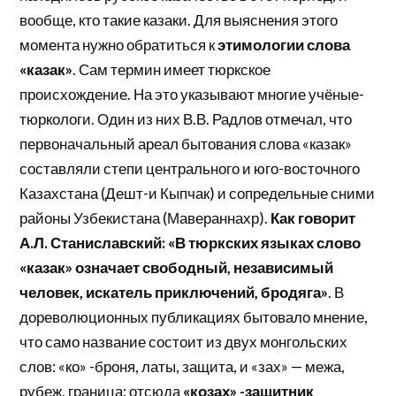
вообще, кто такие казаки. Для выяснения этого
момента нужно обратиться к
этимологии слова
«казак»
. Сам термин имеет тюркское
происхождение. На это указывают многие учёные-
тюркологи. Один из них В.В. Радлов отмечал, что
первоначальный ареал бытования слова «казак»
составляли степи центрального и юго-восточного
Казахстана (Дешт-и Кыпчак) и сопредельные сними
районы Узбекистана (Мавераннахр).
Как говорит
А.Л. Станиславский: «В тюркских языках слово
«казак» означает свободный, независимый
человек, искатель приключений, бродяга»
. В
дореволюционных публикациях бытовало мнение,
что само название состоит из двух монгольских
слов: «ко» -броня, латы, защита, и «зах» — межа,
рубеж, граница; отсюда
«козах» -защитник