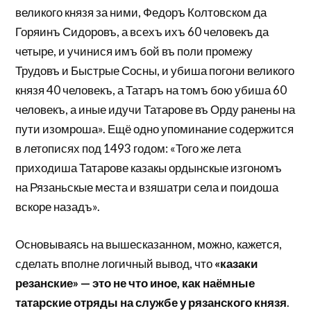
великого князя за ними, Федоръ Колтовском да
Горяинъ Сидоровъ, а всехъ ихъ 60 человекъ да
четыре, и учинися имъ бой въ поли промежу
Трудовъ и Быстрые Сосны, и убиша погони великого
князя 40 человекъ, а Татаръ на томъ бою убиша 60
человекъ, а иные идучи Татарове въ Орду ранены на
пути изомроша». Ещё одно упоминание содержится
в летописях под 1493 годом: «Того же лета
приходиша Татарове казакы ордынскые изгономъ
на Рязаньскые места и взяшатри села и поидоша
вскоре назадъ».
Основываясь на вышесказанном, можно, кажется,
сделать вполне логичный вывод, что
«казаки
резанские» — это не что иное, как наёмные
татарские отряды на службе у рязанского князя
.