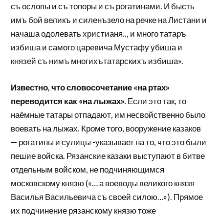
съ ослопы и съ топоры и съ рогатинами. И бысть
имъ бой великъ и силенъзело на речке на Листани и
начаша одолевать христианя.., и много татаръ
избиша и самого царевича Мустафу убиша и
князей съ нимъ многихътатарскихъ избиша».
Известно, что словосочетание «на ртах»
переводится как «на лыжах».
Если это так, то
наёмные татары отпадают, им несвойственно было
воевать на лыжах. Кроме того, вооружение казаков
— рогатины и сулицы -указывает на то, что это были
пешие войска. Рязанские казаки выступают в битве
отдельным войском, не подчиняющимся
московскому князю («… а воеводы великого князя
Василья Васильевича съ своей силою…»). Прямое
их подчинение рязанскому князю тоже