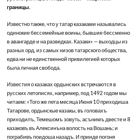
границы.
Известно также, что у татар казаками назывались
одинокие бессемейные воины, бывшие бессменно
в авангарде и на разведках. Казаки» — выходцы из
разных орд, из самых низов татарского общества,
едва ни не единственной привилегией которых
была личная свобода.
Известия о казаках ордынских встречаются в
русских летописях, например, под 1492 годом мы
читаем: «Того же лета месяца Июня 10 приходиша
Татарове, ордынскые казакы, въ головахъ
приходилъ, Темешомъ зовуть, асънимъ двесте и 8
казаковъ въ Алексинъна волость на Вошань; и
пограбивъ поидоша назадъ. И прииде погоня