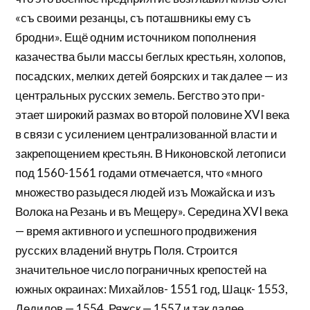
«съ своими резанцы, съ поташвникы ему съ
бродни». Ещё одним источником пополнения
казачества были массы беглых крестьян, холопов,
посадских, мелких детей боярских и так далее — из
центральных русских земель. Бегство это при-
этает широкий размах во второй половине XVI века
в связи с усилением централизованной власти и
закрепощением крестьян. В Никоновской летописи
под 1560-1561 годами отмечается, что «много
множество разыдеся людей изъ Можайска и изъ
Волока на Резань и въ Мещеру». Середина XVI века
— время активного и успешного продвижения
русских владений внутрь Поля. Строится
значительное число пограничных крепостей на
южных окраинах: Михайлов- 1551 год, Шацк- 1553,
Дедилов — 1554, Ряжск — 1557 и так далее.