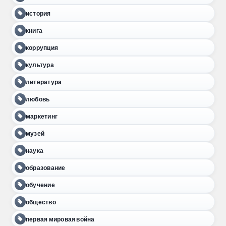
история
книга
коррупция
культура
литература
любовь
маркетинг
музей
наука
образование
обучение
общество
первая мировая война