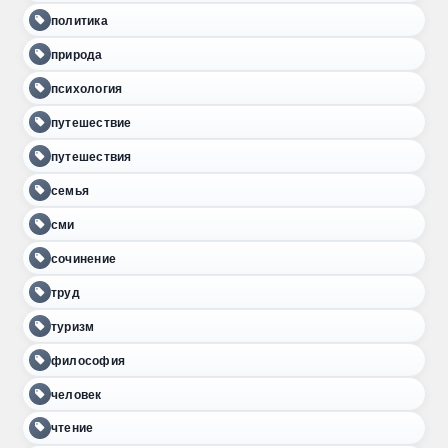
политика
природа
психология
путешествие
путешествия
семья
сми
сочинение
труд
туризм
философия
человек
чтение