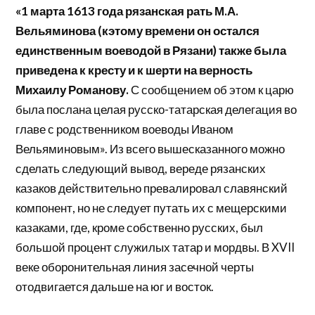
«1 марта 1613 года рязанская рать М.А.
Вельяминова (кэтому времени он остался
единственным воеводой в Рязани) также была
приведена к кресту и к шерти на верность
Михаилу Романову.
С сообщением об этом к царю
была послана целая русско-татарская делегация во
главе с родственником воеводы Иваном
Вельяминовым». Из всего вышесказанного можно
сделать следующий вывод, вереде рязанских
казаков действительно превалировал славянский
компонент, но не следует путать их с мещерскими
казаками, где, кроме собственно русских, был
большой процент служилых татар и мордвы. В XVII
веке оборонительная линия засечной черты
отодвигается дальше на юг и восток.