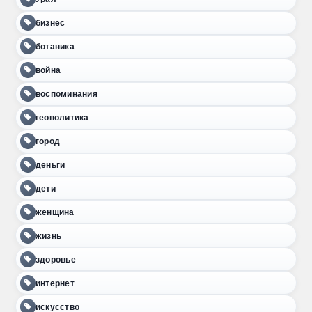
бизнес
ботаника
война
воспоминания
геополитика
город
деньги
дети
женщина
жизнь
здоровье
интернет
искусство