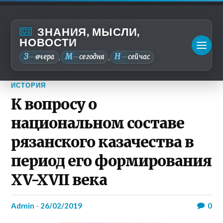
ЗНАНИЯ, МЫСЛИ,
НОВОСТИ
З
М
Н
—
вчера
—
сегодня
—
сейчас
,
,
ИСТОРИЯ
К вопросу о
национальном составе
рязанского казачества в
период его формирования
XV-XVII века
admin
-
26/02/2019
0