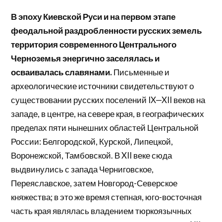
В эпоху Киевской Руси и на первом этапе
феодальной раздробленности русских земель
территория современного Центрального
Черноземья энергично заселялась и
осваивалась славянами.
Письменные и
археологические источники свидетельствуют о
существовании русских поселений IX—XII веков на
западе, в центре, на севере края, в географических
пределах пяти нынешних областей Центральной
России: Белгородской, Курской, Липецкой,
Воронежской, Тамбовской. В XII веке сюда
выдвинулись с запада Черниговское,
Переяславское, затем Новгород-Северское
княжества; в это же время степная, юго-восточная
часть края являлась владением тюркоязычных