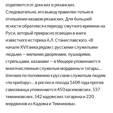
отделяются от донских и рязанских.
Следовательно, его вывод правилен только в
отношении казаков рязанских. Для большей
ясности обратимся к периоду смутного времени на
Руси, который прекрасно освещен в книге
известного историка А.Л. Станиславского. «В
начале XVII века рядом с русскими служилыми
людьми — мелкими дворянами, пушкарями,
стрельцами, казаками — в Мещере упоминаются
многочисленные служилые мордвины и татары…
близкие по положению к русским служилым людям
«по прибору»… в росписи похода 1604 года против
самозванца упоминаются 450 касимовских, 537
темниковских, 542 кадомских татарина и 220
мордвинов из Кадома и Темникова».