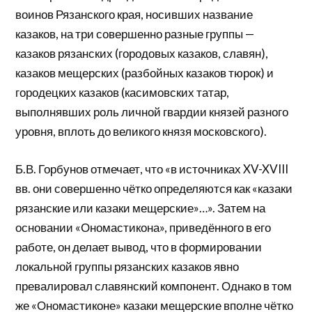
воинов Рязанского края, носивших название
казаков, на три совершенно разные группы —
казаков рязанских (городовых казаков, славян),
казаков мещерских (разбойных казаков тюрок) и
городецких казаков (касимовских татар,
выполнявших роль личной гвардии князей разного
уровня, вплоть до великого князя московского).
Б.В. Горбунов отмечает, что «в источниках XV-XVIII
вв. они совершенно чётко определяются как «казаки
рязанские или казаки мещерские»…». Затем на
основании «Ономастикона», приведённого в его
работе, он делает вывод, что в формировании
локальной группы рязанских казаков явно
превалировал славянский компонент. Однако в том
же «Ономастиконе» казаки мещерские вполне чётко