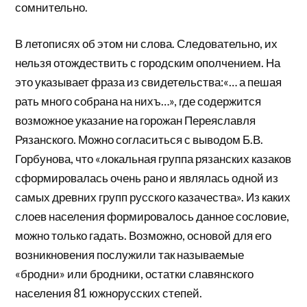
сомнительно.
В летописях об этом ни слова. Следовательно, их
нельзя отождествить с городским ополчением. На
это указывает фраза из свидетельства:«… а пешая
рать много собрана на нихъ…», где содержится
возможное указание на горожан Переяславля
Рязанского. Можно согласиться с выводом Б.В.
Горбунова, что «локальная группа рязанских казаков
сформировалась очень рано и являлась одной из
самых древних групп русского казачества». Из каких
слоев населения формировалось данное сословие,
можно только гадать. Возможно, основой для его
возникновения послужили так называемые
«бродни» или бродники, остатки славянского
населения 81 южнорусских степей.