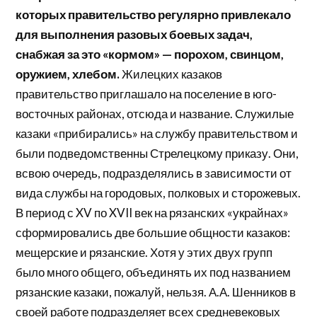
которых правительство регулярно привлекало
для выполнения разовых боевых задач,
снабжая за это «кормом» — порохом, свинцом,
оружием, хлебом.
Жилецких казаков
правительство приглашало на поселение в юго-
восточных районах, отсюда и название. Служилые
казаки «прибирались» на службу правительством и
были подведомственны Стрелецкому приказу. Они,
всвою очередь, подразделялись в зависимости от
вида службы на городовых, полковых и сторожевых.
В период с XV по XVII век на рязанских «украйнах»
сформировались две большие общности казаков:
мещерские и рязанские. Хотя у этих двух групп
было много общего, объединять их под названием
рязанские казаки, пожалуй, нельзя. А.А. Шенников в
своей работе подразделяет всех средневековых