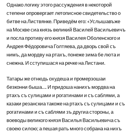
Однако логику этого рассуждения в некоторой
степени опровергает летописное свидетельство о
битве на Листвянке. Приведём его: «Услышавъже
на Москве сиа князь великий Василей Васильевичъ
и посла противу его князя Василея Оболенского и
Андрея Фёдоровича Голтяева, да дворь свой съ
нимъ, да мордву на ртахъ, понеже зима бе люта и
снежна. И сступишася на речке на Листани.
Татары же отнюдь охудеша и промерзошаи
безконни быша…. И придоша нанихъ мордва на
ртахъ съ сулицами и рогатинами и съ саблями, а
казаки резанскиа такоже на ртахъ съ сулицами и съ
рогатинами и съ саблями зъ другиа стороны, а
воеводы великого князя Василья Васильевича съ
своею силою; а пешая рать много собрана на нихъ