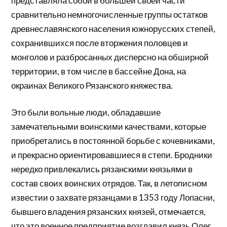
представляла собой в большей своей части
сравнительно немногочисленные группы остатков
древнеславянского населения южнорусских степей,
сохранившихся после вторжения половцев и
монголов и разбросанных дисперсно на обширной
территории, в том числе в бассейне Дона, на
окраинах Великого Рязанского княжества.
Это были вольные люди, обладавшие
замечательными воинскими качествами, которые
приобретались в постоянной борьбе с кочевниками,
и прекрасно ориентировавшиеся в степи. Бродники
нередко привлекались рязанскими князьями в
состав своих воинских отрядов. Так, в летописном
известии о захвате рязанцами в 1353 году Лопасни,
бывшего владения рязанских князей, отмечается,
что это военное предприятие возглавил князь Олег