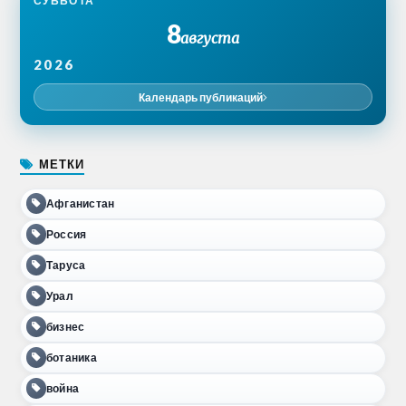
СУББОТА
8
августа
2026
Календарь публикаций
МЕТКИ
Афганистан
Россия
Таруса
Урал
бизнес
ботаника
война