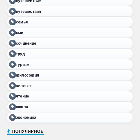
путешествие
путешествия
семья
сми
сочинение
труд
туризм
философия
человек
чтение
школа
экономика
ПОПУЛЯРНОЕ