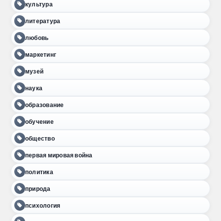
культура
литература
любовь
маркетинг
музей
наука
образование
обучение
общество
первая мировая война
политика
природа
психология