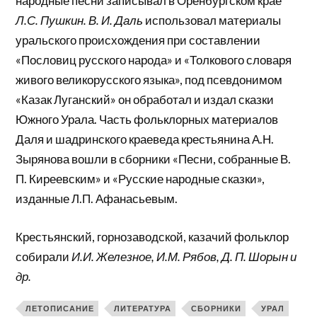
народные песни записывал в Оренбургском крае
Л.С. Пушкин. В. И. Даль
использовал материалы
уральского происхождения при составлении
«Пословиц русского народа» и «Толкового словаря
живого великорусского языка», под псевдонимом
«Казак Луганский» он обработал и издал сказки
Южного Урала. Часть фольклорных материалов
Даля и шадринского краеведа крестьянина А.Н.
Зырянова вошли в сборники «Песни, собранные В.
П. Киреевским» и «Русские народные сказки»,
изданные Л.П. Афанасьевым.
Крестьянский, горнозаводской, казачий фольклор
собирали
И.И. Железное, И.М. Рябов, Д. П. Шорын и
др.
ЛЕТОПИСАНИЕ
ЛИТЕРАТУРА
СБОРНИКИ
УРАЛ