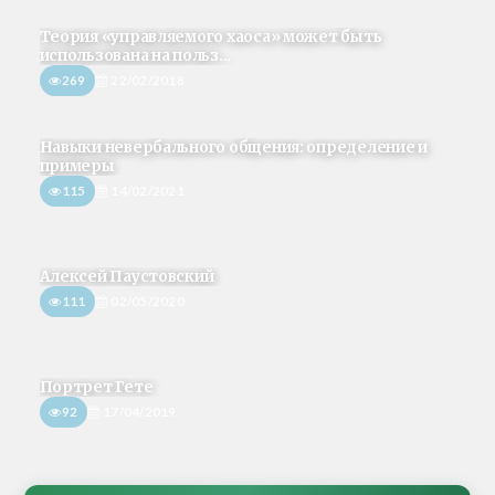
Теория «управляемого хаоса» может быть
использована на польз...
269
22/02/2018
Навыки невербального общения: определение и
примеры
115
14/02/2021
Алексей Паустовский
111
02/05/2020
Портрет Гете
92
17/04/2019