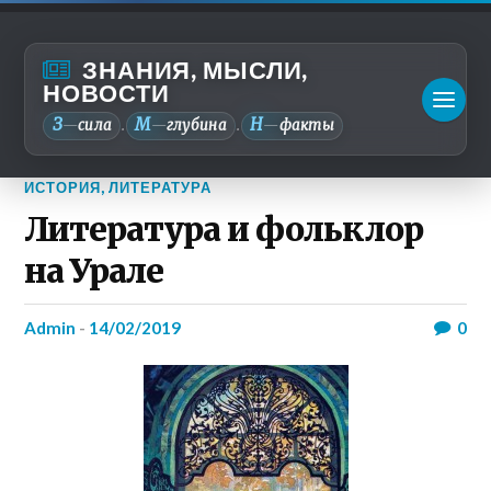
ЗНАНИЯ, МЫСЛИ,
НОВОСТИ
З
М
Н
—
сила
—
глубина
—
факты
.
.
ИСТОРИЯ
,
ЛИТЕРАТУРА
Литература и фольклор
на Урале
admin
-
14/02/2019
0