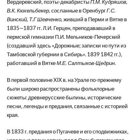
Вердеревский, поэты-декабристы
П.М. Кудряшов,
В.К. Кюхельбекер,
сосланные в Оренбург
Г.С.
Винский, Т.Г Шевченко,
живший в Перми и Вятке в
1835—1837 гг. Л.И. Герцен, преподававший в
пермской гимназии П.И. Мельников-Печерский
(создавший здесь «Дорожные; записки но пути из
Тамбовской губернии в Сибирь». 1839 1842 гг.),
работавший в Вятке
М.Е. Салтыков-Щедрин
.
В первой половине XIX в. на Урале по-прежнему
были широко распространены фольклорные
сюжеты: древнерусские былины, исторические
песни, легенды и предания, связанные с историей
края.
В 1833 г. предания о Пугачеве и его сподвижниках,