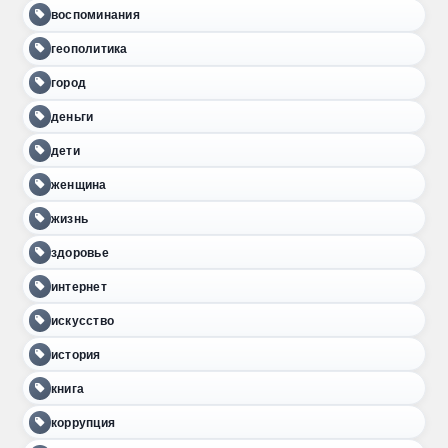
воспоминания
геополитика
город
деньги
дети
женщина
жизнь
здоровье
интернет
искусство
история
книга
коррупция