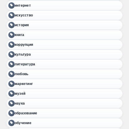
интернет
искусство
история
книга
коррупция
культура
литература
любовь
маркетинг
музей
наука
образование
обучение