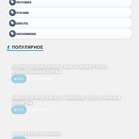
человек
чтение
школа
экономика
ПОПУЛЯРНОЕ
Теория «управляемого хаоса» может быть
использована на польз...
281
22/02/2018
Навыки невербального общения: определение и
примеры
117
14/02/2021
Алексей Паустовский