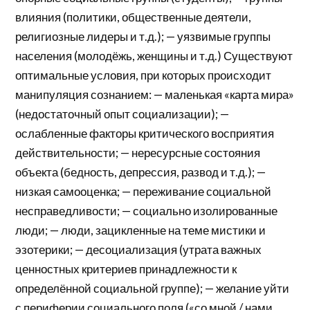
влияния (политики, общественные деятели,
религиозные лидеры и т.д.); — уязвимые группы
населения (молодёжь, женщины и т.д.) Существуют
оптимальные условия, при которых происходит
манипуляция сознанием: — маленькая «карта мира»
(недостаточный опыт социализации); —
ослабленные факторы критического восприятия
действительности; — нересурсные состояния
объекта (бедность, депрессия, развод и т.д.); —
низкая самооценка; — переживание социальной
несправедливости; — социально изолированные
люди; — люди, зацикленные на теме мистики и
эзотерики; — десоциализация (утрата важных
ценностных критериев принадлежности к
определённой социальной группе); — желание уйти
с периферии социального поля («со мной / нами