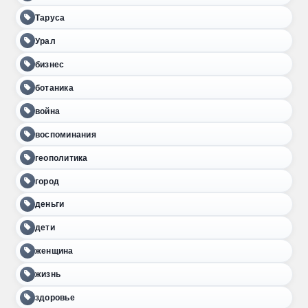
Таруса
Урал
бизнес
ботаника
война
воспоминания
геополитика
город
деньги
дети
женщина
жизнь
здоровье