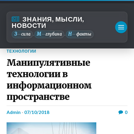
ЗНАНИЯ, МЫСЛИ,
НОВОСТИ
З
М
Н
—
сила
—
глубина
—
факты
.
.
ТЕХНОЛОГИИ
Манипулятивные
технологии в
информационном
пространстве
admin
-
07/10/2018
0