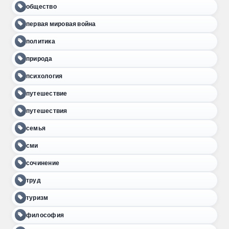
общество
первая мировая война
политика
природа
психология
путешествие
путешествия
семья
сми
сочинение
труд
туризм
философия