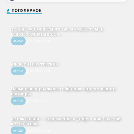
ПОПУЛЯРНОЕ
Теория «управляемого хаоса» может быть
использована на польз...
262
22/02/2018
Алексей Паустовский
112
02/05/2020
Навыки невербального общения: определение и
примеры
112
14/02/2021
«Цель жизни — стремление к добру»: как Толстой
в 23 года нап...
102
09/07/2026