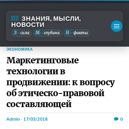
ЗНАНИЯ, МЫСЛИ,
НОВОСТИ
З
М
Н
—
сила
—
глубина
—
факты
.
.
ЭКОНОМИКА
Маркетинговые
технологии в
продвижении: к вопросу
об этическо-правовой
составляющей
admin
-
17/03/2018
0