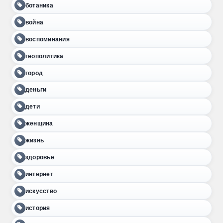
ботаника
война
воспоминания
геополитика
город
деньги
дети
женщина
жизнь
здоровье
интернет
искусство
история