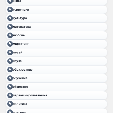
книга
коррупция
культура
литература
любовь
маркетинг
музей
наука
образование
обучение
общество
первая мировая война
политика
природа