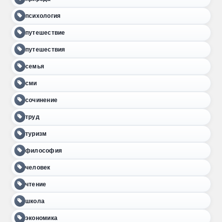
психология
путешествие
путешествия
семья
сми
сочинение
труд
туризм
философия
человек
чтение
школа
экономика