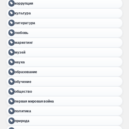
коррупция
культура
литература
любовь
маркетинг
музей
наука
образование
обучение
общество
первая мировая война
политика
природа