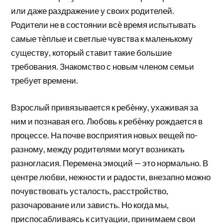
или даже раздражение у своих родителей.
Родители не в состоянии всѐ время испытывать
самые тѐплые и светлые чувства к маленькому
существу, который ставит такие большие
требования. Знакомство с новым членом семьи
требует времени.
Взрослый привязывается к ребѐнку, ухаживая за
ним и познавая его. Любовь к ребѐнку рождается в
процессе. На почве восприятия новых вещей по-
разному, между родителями могут возникать
разногласия. Перемена эмоций — это нормально. В
центре любви, нежности и радости, внезапно можно
почувствовать усталость, расстройство,
разочарование или зависть. Но когда мы,
приспосабливаясь к ситуации, принимаем свои