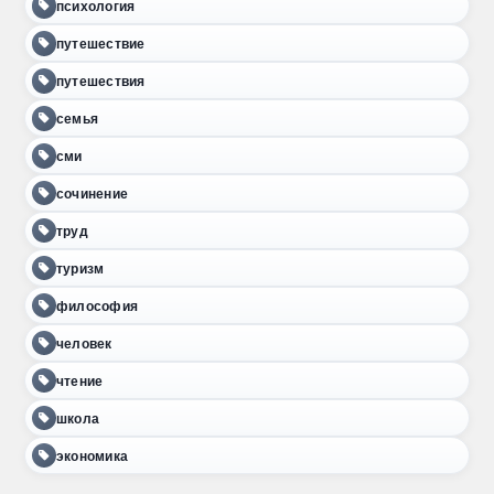
психология
путешествие
путешествия
семья
сми
сочинение
труд
туризм
философия
человек
чтение
школа
экономика