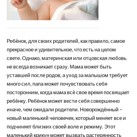
Ребѐнок, для своих родителей, как правило, самое
прекрасное и удивительное, что есть на целом
свете. Однако, материнская или отцовская любовь
не всегда возникает сразу. Мама может быть
уставшей после родов, а уход за малышом требует
много сил, папа может почувствовать себя
посторонним, когда мама всѐ свое время посвящает
ребѐнку. Ребѐнок может вести себя совершенно
иначе, чем ожидали родители. Новорождѐнный –
новый маленький человечек, который меняет все и
подчиняет близких своей воле и режиму. Этот
маленький крикун может вызвать растерянность