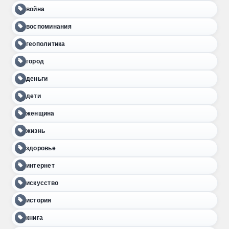
война
воспоминания
геополитика
город
деньги
дети
женщина
жизнь
здоровье
интернет
искусство
история
книга