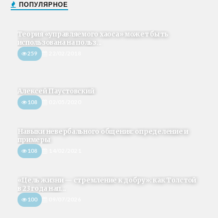
ПОПУЛЯРНОЕ
Теория «управляемого хаоса» может быть
использована на польз...
259
22/02/2018
Алексей Паустовский
108
02/05/2020
Навыки невербального общения: определение и
примеры
108
14/02/2021
«Цель жизни — стремление к добру»: как Толстой
в 23 года нап...
100
09/07/2026