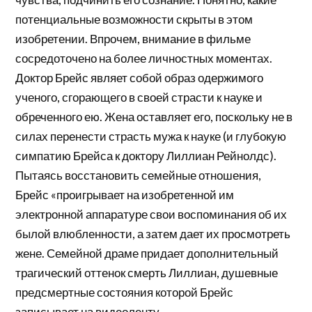
потенциальные возможности скрыты в этом
изобретении. Впрочем, внимание в фильме
сосредоточено на более личностных моментах.
Доктор Брейс являет собой образ одержимого
ученого, сгорающего в своей страсти к науке и
обреченного ею. Жена оставляет его, поскольку не в
силах перенести страсть мужа к науке (и глубокую
симпатию Брейса к доктору Лиллиан Рейнолдс).
Пытаясь восстановить семейные отношения,
Брейс «проигрывает на изобретенной им
электронной аппаратуре свои воспоминания об их
былой влюбленности, а затем дает их просмотреть
жене. Семейной драме придает дополнительный
трагический оттенок смерть Лиллиан, душевные
предсмертные состояния которой Брейс
записывает на видеоленту…