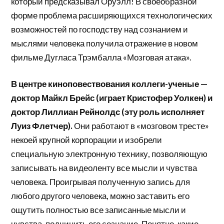
который предсказывал Оруэлл! В своеобразной
форме проблема расширяющихся технологических
возможностей по господству над сознанием и
мыслями человека получила отражение в новом
фильме Дугласа Трэмбалла «Мозговая атака».
В центре киноповествования коллеги-ученые —
доктор Майкл Брейс (играет Кристофер Уолкен) и
доктор Лиллиан Рейнолдс (эту роль исполняет
Луиз Флетчер).
Они работают в «мозговом тресте»
некоей крупной корпорации и изобрели
специальную электронную технику, позволяющую
записывать на видеоленту все мысли и чувства
человека. Проигрывая полученную запись для
любого другого человека, можно заставить его
ощутить полностью все записанные мысли и
чувства, подчинить его сознание. Понятно, какие