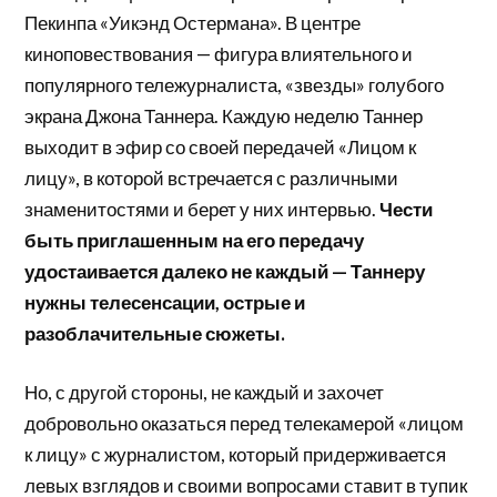
Пекинпа «Уикэнд Остермана». В центре
киноповествования — фигура влиятельного и
популярного тележурналиста, «звезды» голубого
экрана Джона Таннера. Каждую неделю Таннер
выходит в эфир со своей передачей «Лицом к
лицу», в которой встречается с различными
знаменитостями и берет у них интервью.
Чести
быть приглашенным на его передачу
удостаивается далеко не каждый — Таннеру
нужны телесенсации, острые и
разоблачительные сюжеты.
Но, с другой стороны, не каждый и захочет
добровольно оказаться перед телекамерой «лицом
к лицу» с журналистом, который придерживается
левых взглядов и своими вопросами ставит в тупик