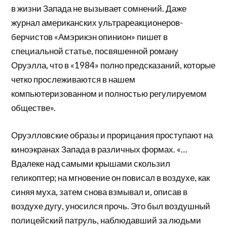
в жизни Запада не вызывает сомнений. Даже
журнал американских ультрареакционеров-
берчистов «Амэрикэн опинион» пишет в
специальной статье, посвяшенной роману
Оруэлла, что в «1984» полно предсказаний, которые
четко прослеживаются в нашем
компьютеризованном и полностью регулируемом
обществе».
Оруэлловские образы и прорицания проступают на
киноэкранах Запада в различных формах. «…
Вдалеке над самыми крышами скользил
геликоптер; на мгновение он повисал в воздухе, как
синяя муха, затем снова взмывал и, описав в
воздухе дугу, уносился прочь. Это был воздушный
полицейский патруль, наблюдавший за людьми