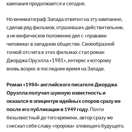
кампания продолжается и сегодня.
Но кинематограф Запада ответил на эту кампанию,
сделав ряд фильмов, отразивших действительное,
а не мифическое положение дел с «правами
человека» в западном обществе. Своеобразной
точкой отсчета в этих фильмах стал роман
Джорджа Оруэлла «1981», интерес к которому
вновь возрос в последнее время на Западе.
Роман «1984» английского писателя Джорджа
Оруэлла получил шумную известность и
оказался в эпицентре идейных споров сразу же
после его публикации в 1949 году.
Почти
безызвестный до того времени, автор сразу же
снискал себе славу «пророка» зловещего будущего,