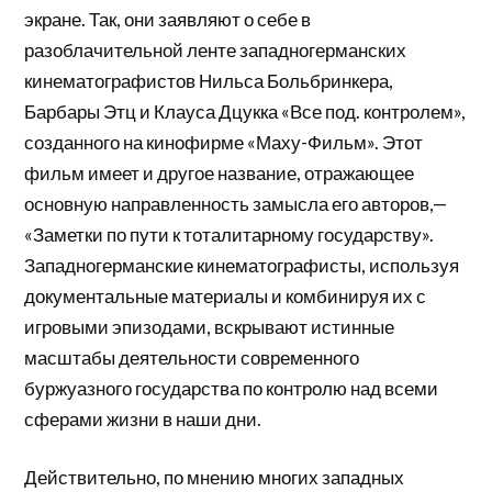
экране. Так, они заявляют о себе в
разоблачительной ленте западногерманских
кинематографистов Нильса Больбринкера,
Барбары Этц и Клауса Дцукка «Все под. контролем»,
созданного на кинофирме «Маху-Фильм». Этот
фильм имеет и другое название, отражающее
основную направленность замысла его авторов,—
«Заметки по пути к тоталитарному государству».
Западногерманские кинематографисты, используя
документальные материалы и комбинируя их с
игровыми эпизодами, вскрывают истинные
масштабы деятельности современного
буржуазного государства по контролю над всеми
сферами жизни в наши дни.
Действительно, по мнению многих западных