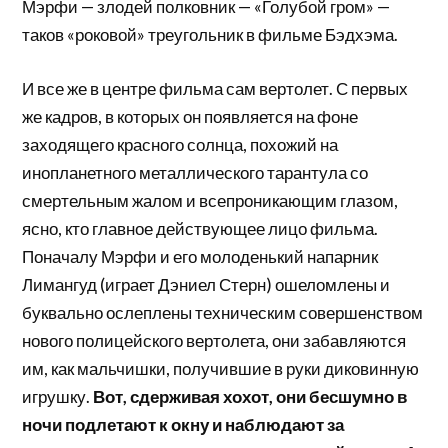
Мэрфи — злодей полковник — «Голубой гром» —
таков «роковой» треугольник в фильме Бэдхэма.
И все же в центре фильма сам вертолет. С первых
же кадров, в которых он появляется на фоне
заходящего красного солнца, похожий на
инопланетного металлического тарантула со
смертельным жалом и всепроникающим глазом,
ясно, кто главное действующее лицо фильма.
Поначалу Мэрфи и его молоденький напарник
Лимангуд (играет Дэниел Стерн) ошеломлены и
буквально ослеплены техническим совершенством
нового полицейского вертолета, они забавляются
им, как мальчишки, получившие в руки диковинную
игрушку.
Вот, сдерживая хохот, они бесшумно в
ночи подлетают к окну и наблюдают за