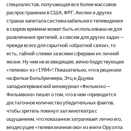
специалистов, получающая все более массовое
распространение в США, ФРГ, Англии и других
странах капитала система кабельного телевидения
в скором времени может быть использована не для
развлечения зрителей, а совсем для других задач —
прежде всего для скрытной «обратной связи», то
есть, тайной слежки за всеми сферами их личной
жизни. Ну чем не всевидящее, вечно бодрствующее
«телеоко» из «1984»! Показательно, что в рецензии
на фильм Больбринкера, Этц и Дцукка
западногерманский киножурнал «Фильмэхо —
Фильмвохе» пишет о том, что в нем «приводится
достаточное количество убедительных фактов,
чтобы зритель покинул зал кинотеатра с
ощущением, что показанное затрагивает лично его,
вездесущее «телевизионное око» из книги Оруэлла