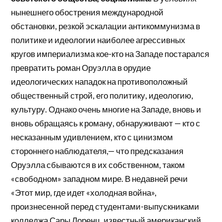
нынешнего обострения международной
обстановки, резкой эскалации антикоммунизма в
политике и идеологии наиболее агрессивных
кругов империализма кое-кто на Западе постарался
превратить роман Оруэлла в орудие
идеологических нападок на противоположный
общественный строй, его политику, идеологию,
культуру. Однако очень многие на Западе, вновь и
вновь обращаясь к роману, обнаруживают — кто с
несказанным удивлением, кто с цинизмом
стороннего наблюдателя,— что предсказания
Оруэлла сбываются в их собственном, таком
«свободном» западном мире. В недавней речи
«Этот мир, где идет «холодная война»,
произнесенной перед студентами-выпускниками
колледжа Сары Лоренц, известный американский