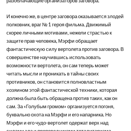
разоблачающие организаторов заговора.
И конечно же, в центре заговора оказывается злодей
полковник, враг № 1 героя фильма. Движимый
скорее личными мотивами, нежели страстью к
защите прав человека, Мэрфи обращает
фантастическую силу вертолета против заговора. В
совершенстве научившись использовать
возможности вертолета, он сам теперь может
читать мысли и проникать в тайны своих
противников, он становится полновластным
хозяином этой фантастической техники, которая
должна была быть обращена против таких, как он
сам. За «Голубым громом» организуется погоня,
буквально охота на Мэрфи и его напарника. Но
Мэрфи и его чудо-вертолет одержат верх над
силами зла и проповедниками тоталитаризма.