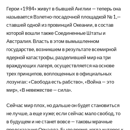
Герои «1984» живут в бывшей Англии — теперь она
называется Взлетно-посадочной площадкой № 1,—
ставшей одной из провинций Океании, в состав
которой вошли также Соединенные Штаты и
Австралия. Власть в этом вымышленном
государстве, возникшем в результате всемирной
ядерной катастрофы, разделившей мир на три
враждующих лагеря, осуществляется на основе
трех принципов, воплощенных в официальных
лозунгах: «Свобода есть рабство», «Война — это
мир», «В невежестве — сила».
Сейчас мир плох, но дальше он будет становиться
не лучше, а еще хуже; если сейчас мало свобод, то
в будущем и не станет вовсе — таковы мрачные
предсказания Оруэлла. Было время, когда интерес к