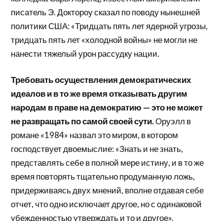
писатель Э. Доктороу сказал по поводу нынешней
политики США: «Тридцать пять лет ядерной угрозы,
тридцать пять лет «холодной войны» не могли не
нанести тяжелый урон рассудку нации.
Требовать осуществления демократических
идеалов и в то же время отказывать другим
народам в праве на демократию — это не может
не развращать по самой своей сути.
Оруэлл в
романе «1984» назвал это миром, в котором
господствует двоемыслие: «Знать и не знать,
представлять себе в полной мере истину, и в то же
время повторять тщательно продуманную ложь,
придерживаясь двух мнений, вполне отдавая себе
отчет, что одно исключает другое, но с одинаковой
убежденностью утверждать и то и другое».