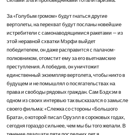
За «Голубым громом» будут гнаться другие
вертолеты, на перехват будут посланы новейшие
истребители с самонаводящимися ракетами — из
этой неравной схватки Мэрфи выйдет
победителем, он даже расправится с палачом-
полковником, отомстит ему за его вьетнамские
преступления. А победив, он уничтожит
единственный экземпляр вертолета, чтобы никто в
будущем и не помышлял о посягательствах на
права и свободы рядовых граждан. Сам Бэдхэм в
одном из своих интервью так высказался о замысле
своего фильма: «Слежка со стороны «Большого
Брата», о которой писал Оруэлл в сороковых годах,
сегодня гораздо сильнее, чем мы бы того желали. В
течение двадцати пяти последних лет я