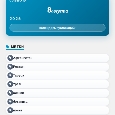
СУББОТА
8
августа
2026
Календарь публикаций
МЕТКИ
Афганистан
Россия
Таруса
Урал
бизнес
ботаника
война