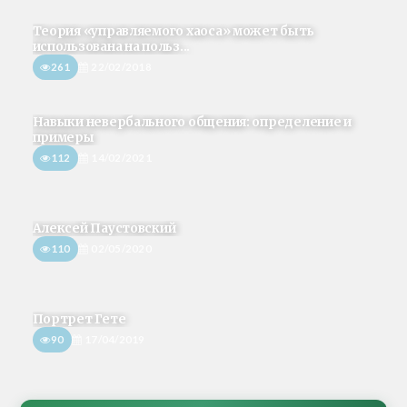
Теория «управляемого хаоса» может быть
использована на польз...
261
22/02/2018
Навыки невербального общения: определение и
примеры
112
14/02/2021
Алексей Паустовский
110
02/05/2020
Портрет Гете
90
17/04/2019