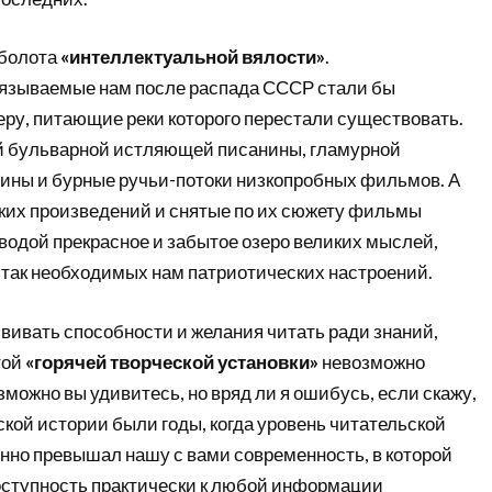
 болота
«интеллектуальной вялости»
.
язываемые нам после распада СССР стали бы
еру, питающие реки которого перестали существовать.
й бульварной истляющей писанины, гламурной
ны и бурные ручьи-потоки низкопробных фильмов. А
ких произведений и снятые по их сюжету фильмы
водой прекрасное и забытое озеро великих мыслей,
 так необходимых нам патриотических настроений.
вивать способности и желания читать ради знаний,
той
«горячей творческой установки»
невозможно
озможно вы удивитесь, но вряд ли я ошибусь, если скажу,
ской истории были годы, когда уровень читательской
нно превышал нашу с вами современность, в которой
ступность практически к любой информации