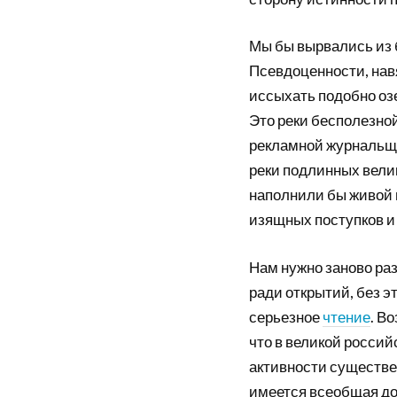
Мы бы вырвались из
Псевдоценности, нав
иссыхать подобно оз
Это реки бесполезно
рекламной журнальщи
реки подлинных вели
наполнили бы живой 
изящных поступков и
Нам нужно заново раз
ради открытий, без э
серьезное
чтение
. В
что в великой россий
активности существе
имеется всеобщая до