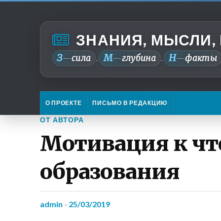
ЗНАНИЯ, МЫСЛИ,
З
М
Н
—
сила
—
глубина
—
факты
.
.
О ПРОЕКТЕ
ПИСЬМО В РЕДАКЦИЮ
ОТ АВТОРА
Мотивация к чт
образования
admin
-
25/03/2019