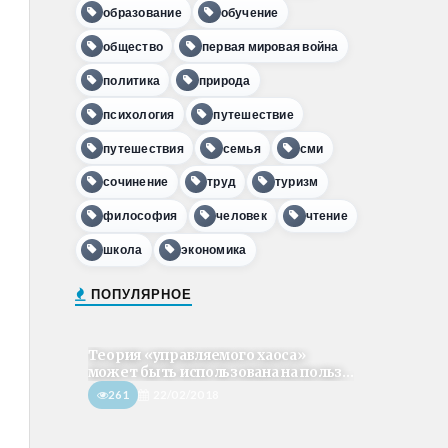
образование
обучение
общество
первая мировая война
политика
природа
психология
путешествие
путешествия
семья
сми
сочинение
труд
туризм
философия
человек
чтение
школа
экономика
ПОПУЛЯРНОЕ
Теория «управляемого хаоса»
может быть использована на польз...
261
22/02/2018