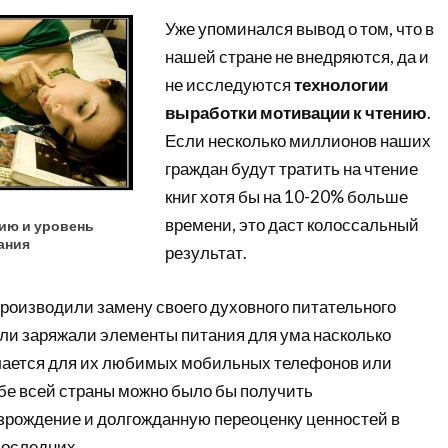
Уже упоминался вывод о том, что в
нашей стране не внедряются, да и
не исследуются
технологии
выработки мотивации к чтению
.
Если несколько миллионов наших
граждан будут тратить на чтение
книг хотя бы на 10-20% больше
времени, это даст колоссальный
ию и уровень
ания
результат.
роизводили замену своего духовного питательного
или заряжали элементы питания для ума насколько
делается для их любимых мобильных телефонов или
абе всей страны можно было бы получить
зрождение и долгожданную переоценку ценностей в
последних.