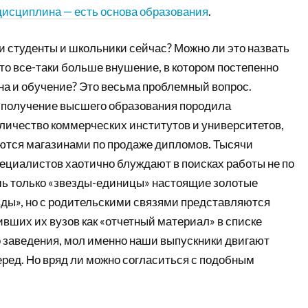
дисциплина — есть основа образования
.
и студенты и школьники сейчас? Можно ли это назвать
то все-таки больше внушение, в котором постепенно
на и обучение? Это весьма проблемный вопрос.
 получение высшего образования породила
личество коммерческих институтов и университетов,
яются магазинами по продаже дипломов. Тысячи
циалистов хаотично блуждают в поисках работы не по
ь только «звезды-единицы» настоящие золотые
ды», но с родительскими связями представляются
вших их вузов как «отчетный материал» в списке
 заведения, мол именно наши выпускники двигают
еред. Но вряд ли можно согласиться с подобным