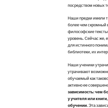
посредством новых т
Наши предки имели т
более чем скромный 
философские тексты
уровень. Сейчас же,
для истинного поним
библиотеки, их интер
Наши ученики утрачи
утрачивают возможнос
обучаемый как таков
активно ее совершен
зависимость: чем б
у учителя или книги
обучении.
Эта завис