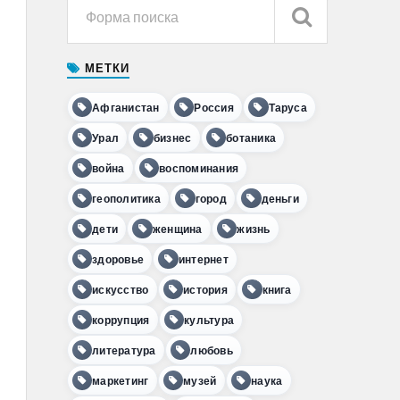
МЕТКИ
Афганистан
Россия
Таруса
Урал
бизнес
ботаника
война
воспоминания
геополитика
город
деньги
дети
женщина
жизнь
здоровье
интернет
искусство
история
книга
коррупция
культура
литература
любовь
маркетинг
музей
наука