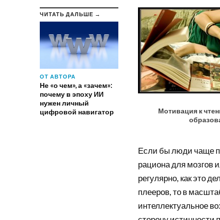
ЧИТАТЬ ДАЛЬШЕ →
ОТ АВТОРА
Не «о чем», а «зачем»:
почему в эпоху ИИ
нужен личный
Мотивация к чтен
цифровой навигатор
образов
Если бы люди чаще п
рациона для мозгов 
регулярно, как это 
плееров, то в масшт
интеллектуальное во
сторону истинности 