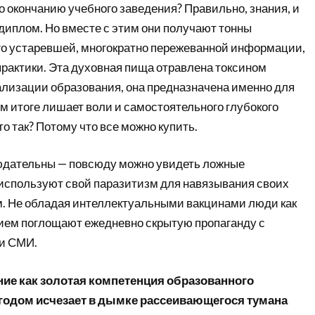
 окончанию учебного заведения? Правильно, знания, и
иплом. Но вместе с этим они получают тонны
го устаревшей, многократно пережеванной информации,
практики. Эта духовная пища отравлена токсином
изации образования, она предназначена именно для
ом итоге лишает воли и самостоятельного глубокого
 так? Потому что все можно купить.
юдательны — повсюду можно увидеть ложные
 используют свой паразитизм для навязывания своих
. Не обладая интеллектуальными вакцинами люди как
ием поглощают ежедневно скрытую пропаганду с
 и СМИ.
ие как золотая компетенция образованного
годом исчезает в дымке рассеивающегося тумана