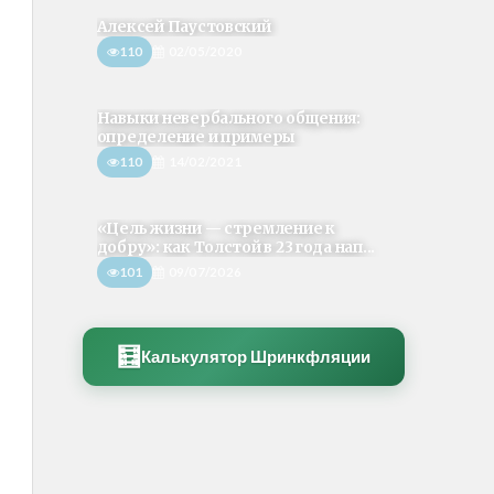
Алексей Паустовский
110
02/05/2020
Навыки невербального общения:
определение и примеры
110
14/02/2021
«Цель жизни — стремление к
добру»: как Толстой в 23 года нап...
101
09/07/2026
🧮
Калькулятор Шринкфляции