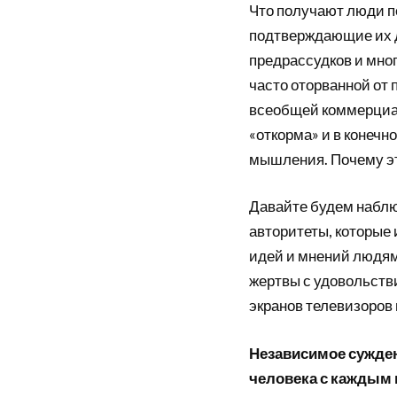
Что получают люди по
подтверждающие их д
предрассудков и мно
часто оторванной от 
всеобщей коммерциал
«откорма» и в конечн
мышления. Почему это
Давайте будем набл
авторитеты, которые
идей и мнений людям
жертвы с удовольств
экранов телевизоров
Независимое сужден
человека с каждым 