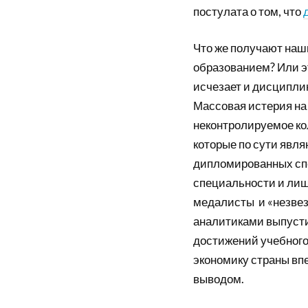
постулата о том, что
Что же получают наш
образованием? Или э
исчезает и дисципли
Массовая истерия на
неконтролируемое ко
которые по сути явл
дипломированных спе
специальности и лиш
медалисты и «незвез
аналитиками выпусти
достижений учебного
экономику страны вп
выводом.