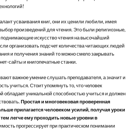
ехнологий!
алант усваивания книг, они их ценили любили, имея
выбор произведений для чтения. Это были религиозные,
 поднимающие искусство чтения на высочайший
 если организовать подсчет количества читающих людей
ания и получения знаний то можно смело закрывать
нет-сайты и книгопечатные станки.
вают важное умение слушать преподавателя, а значит и
ть учиться. Стоит упомянуть то, что человек
ой обладает уникальной способностью учиться и должен
ствовать.
Простая и многовековая проверенная
ольше прилагается человеком усилий, получая уроки
, тем легче ему проходить новые уровни в
имость прогрессирует при практическом понимании