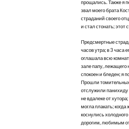
прощались. Также я по
звал моего брата Кос
страданий своего отц
и стал стонать; этот 
Предсмертные страда
часов утра; в 3 часа 
оглашала всю комнату
зале папу, лежащего 
спокоен и бледен; я п
Прошли томительных т
отслужили панихиду 
не вдалеке от хутора;
могла плакать; когда
коснулись холодного 
дорогим, любимым от