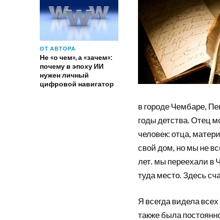
ОТ АВТОРА
Не «о чем», а «зачем»:
почему в эпоху ИИ
нужен личный
цифровой навигатор
в городе Чембаре, Пе
годы детства. Отец 
человек: отца, матер
свой дом, но мы не в
лет. мы переехали в
туда место. Здесь сч
Я всегда видела все
также была постоянно