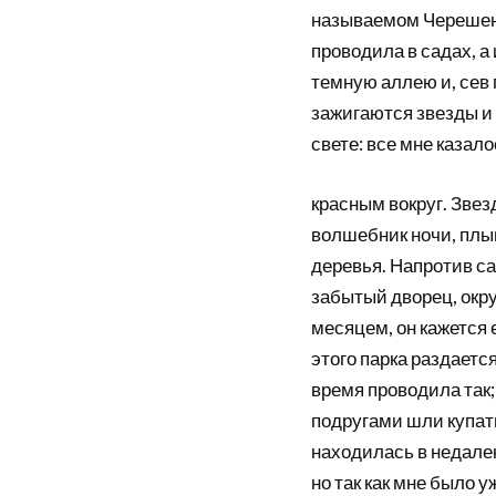
называемом Черешенки
проводила в садах, а 
темную аллею и, сев 
зажигаются звезды и 
свете: все мне казал
красным вокруг. Звезд
волшебник ночи, плыв
деревья. Напротив са
забытый дворец, окр
месяцем, он кажется 
этого парка раздается
время проводила так;
подругами шли купать
находилась в недалек
но так как мне было у