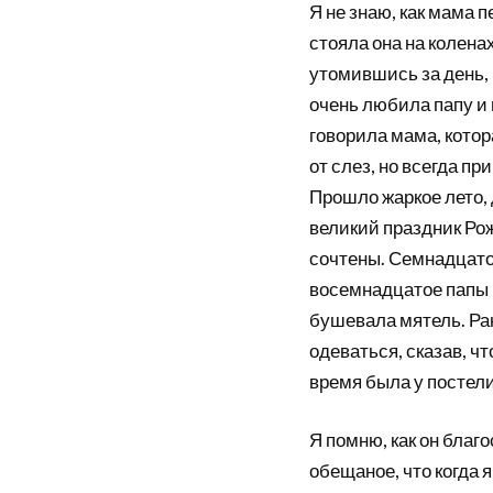
Я не знаю, как мама п
стояла она на коленах
утомившись за день, 
очень любила папу и п
говорила мама, котор
от слез, но всегда пр
Прошло жаркое лето,
великий праздник Рож
сочтены. Семнадцатог
восемнадцатое папы н
бушевала мятель. Ран
одеваться, сказав, чт
время была у постели 
Я помню, как он благо
обещаное, что когда 