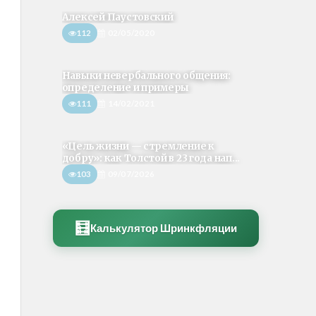
Алексей Паустовский
112
02/05/2020
Навыки невербального общения:
определение и примеры
111
14/02/2021
«Цель жизни — стремление к
добру»: как Толстой в 23 года нап...
103
09/07/2026
🧮
Калькулятор Шринкфляции