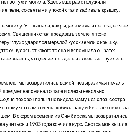
 нет вот уж и могила. Здесь еще раз отслужили
вчие пели, со святыми упокой стали забивать крышку.
 в могилу. Я слышала, как рыдала мама и сестра, но я не
время. Священник стал предавать земле, я тоже
еру; глухо ударился мерзлой кусок земли о крышку.
удто очнулась от какого то сна и вспомнила о брате:
ты не знаешь, что делается здесь и слезы заструились
 землею, мы возвратились домой, невыразимая печаль
й предмет напоминал о папе и слезы невольно
Со дня похорон папы я не видела маму без слез; сестра
е потому что сама очень любила папу и без слез не могла
шем. В скором времени из Симбирска мы возвратились
ова учиться и 1903 года кончила курс. Сестра моя вышла