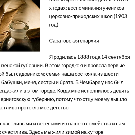
х годах: воспоминания учеников
церковно-приходских школ (1903
год)
Саратовская епархия
Я родилась 1888 года 14 сентября
нзенской губернии. В этом городке я и провела первые
мой был садовником; семья наша состояла из шести
и бабушки, меня, сестры и брата. В Чембаре у нас был
сегда жили в этом городе. Когда мне исполнилось девять
 Черниговскую губернию, потому что отцу моему вышло
астливо протекло мое детство.
х счастливыми и веселыми из нашего семейства и сам
 счастлива. Здесь мы жили зимой на хуторе,