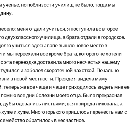
 ученье, но поблизости училищ не было, тогда мы
одину.
весело; меня отдали учиться, я поступила во второе
о двухклассного училища, а брата отдали в городское.
олго учиться здесь: папе вышло новое место в
и мы переехали все кроме брата, которого не хотели
Но эта переездка доставила много несчастья нашему
тудился и заболел скоротечной чахоткой. Печально
изни в новой местности. Прежде я видела маму
, теперь же все чаще и чаще приходилось видеть мне ее
рь помню все дни болезни моего отца. Была прекрасная
а, дубы одевались листьями; вся природа ликовала, а
 хуже и хуже. Много горького пришлось перенесть нам с
 семейство обратилось в несчастное.