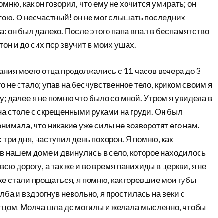
мню, как он говорил, что ему не хочится умирать; он
тою. О несчастный! он не мог слышать последних
а: он был далеко. После этого папа впал в беспамятство
стон и до сих пор звучит в моих ушах.
ния моего отца продолжались с 11 часов вечера до 3
его не стало; упав на бесчувственное тело, криком своим я
; далее я не помню что было со мной. Утром я увидела в
на столе с скрещенными руками на груди. Он был
онимала, что никакие уже силы не возворотят его нам.
ри дня, наступил день похорон. Я помню, как
в нашем доме и двинулись в село, которое находилось
 всю дорогу, а так же и во время панихиды в церкви, я не
 же стали прощаться, я помню, как горевшие мои губы
лба и вздрогнув невольно, я простилась на веки с
цом. Молча шла до могилы и желала мысленно, чтобы