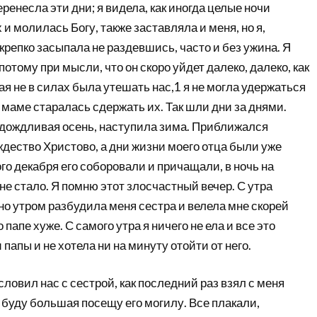
еренесла эти дни; я видела, как иногда целые ночи
 и молилась Богу, также заставляла и меня, но я,
крепко засыпала не раздевшись, часто и без ужина. Я
отому при мысли, что он скоро уйдет далеко, далеко, как
ая не в силах была утешать нас,1 я не могла удержаться
и маме старалась сдержать их. Так шли дни за днями.
 дождливая осень, наступила зима. Приближался
дество Христово, а дни жизни моего отца были уже
о декабря его соборовали и причащали, в ночь на
е стало. Я помню этот злосчастный вечер. С утра
о утром разбудила меня сестра и велела мне скорей
о папе хуже. С самого утра я ничего не ела и все это
папы и не хотела ни на минуту отойти от него.
словил нас с сестрой, как последний раз взял с меня
я буду большая посещу его могилу. Все плакали,