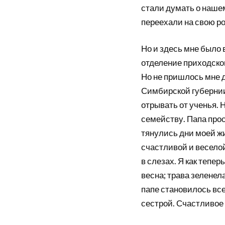
стали думать о нашем
переехали на свою р
Но и здесь мне было 
отделение приходског
Но не пришлось мне д
Симбирской губернии 
отрывать от ученья. 
семейству. Папа прос
тянулись дни моей ж
счастливой и веселой
в слезах. Я как тепе
весна; трава зеленел
папе становилось все
сестрой. Счастливое