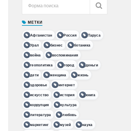
МЕТКИ
Афганистан
Россия
Таруса
Урал
бизнес
ботаника
война
воспоминания
геополитика
город
деньги
дети
женщина
жизнь
здоровье
интернет
искусство
история
книга
коррупция
культура
литература
любовь
маркетинг
музей
наука