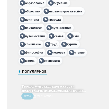
образование
обучение
общество
первая мировая война
политика
природа
психология
путешествие
путешествия
семья
сми
сочинение
труд
туризм
философия
человек
чтение
школа
экономика
ПОПУЛЯРНОЕ
Теория «управляемого хаоса»
может быть использована на польз...
259
22/02/2018