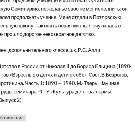
чил в городском училище и хотел ехать учиться в
кую Семинарию, но желанье свое не мог исполнить: он
велел продолжать ученье. Меня отдали в Потловскую
льную школу. Так опять новая жизнь: я очутилась в
ак прошло дорогое невозвратное детство.
ен. допольнительного класса шк. Р.С. Алли
Детство в России от Николая II до Бориса Ельцина (1890-
тов «Взрослые о детях и дети о себе». Сост.В.Безрогов,
иротинина. Часть 1: 1890 — 1940. М.-Тверь: Научная
 (Труды семинара РГГУ «Культура детства: нормы,
Выпуск 2)
СОЧИНЕНИЕ