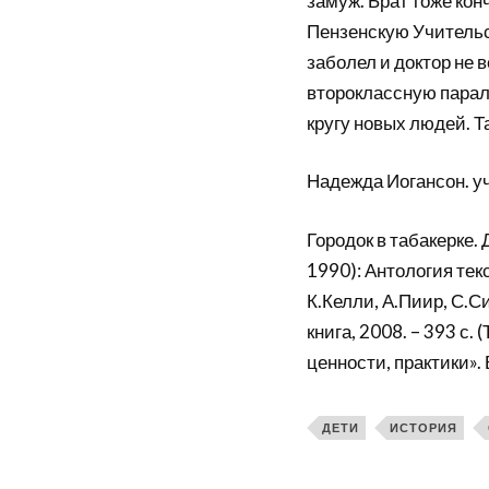
замуж. Брат тоже кон
Пензенскую Учительс
заболел и доктор не 
второклассную парале
кругу новых людей. Т
Надежда Иогансон. уч
Городок в табакерке. 
1990): Антология текс
К.Келли, А.Пиир, С.С
книга, 2008. – 393 с.
ценности, практики». 
ДЕТИ
ИСТОРИЯ