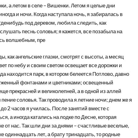
, а летом в селе – Вишенки. Летом я целые дни
иногда и ночи. Когда наступала ночь, я забиралась в
гденибудь под деревом, любила следить, как
слушать песнь соловья; я кажется, все позабыла на
ось волшебным, пре
ы, как ангельские глазки, смотрят с высоты, а месяц
ет по небу и своим светом освещает все дорожки и
да находится парк, в котором белеется Потлово, давно
уженный фонтанами и цветниками; освещенный
еще прекрасней и великолепней, а в одной из аллей
 пение соловья. Так проводила я летние ночи; днем же я
 до 2 часов я училась. После занятий вместе с
ся, а иногда катались на лодке по Десне, которая
е от нас. Так шли дни за днями – счастливые веселые,
же одиннадцать лет, а брату тринадцать, то родные