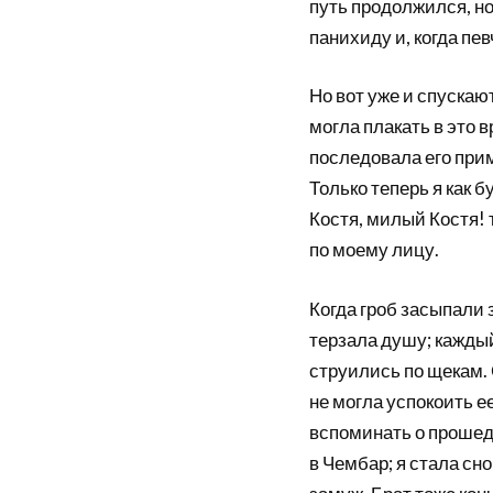
путь продолжился, но
панихиду и, когда пе
Но вот уже и спускают
могла плакать в это 
последовала его прим
Только теперь я как б
Костя, милый Костя! 
по моему лицу.
Когда гроб засыпали
терзала душу; кажды
струились по щекам. 
не могла успокоить е
вспоминать о прошед
в Чембар; я стала сн