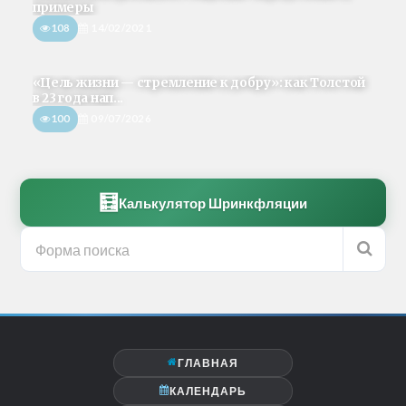
примеры
108
14/02/2021
«Цель жизни — стремление к добру»: как Толстой
в 23 года нап...
100
09/07/2026
🧮
Калькулятор Шринкфляции
ГЛАВНАЯ
КАЛЕНДАРЬ