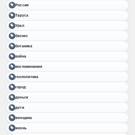
Россия
Таруса
Урал
бизнес
ботаника
война
воспоминания
геополитика
город
деньги
дети
женщина
жизнь