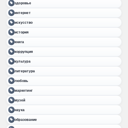
здоровье
интернет
искусство
история
книга
коррупция
культура
литература
любовь
маркетинг
музей
наука
образование