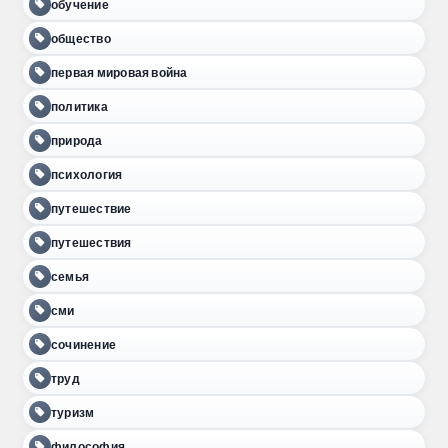
обучение
общество
первая мировая война
политика
природа
психология
путешествие
путешествия
семья
сми
сочинение
труд
туризм
философия