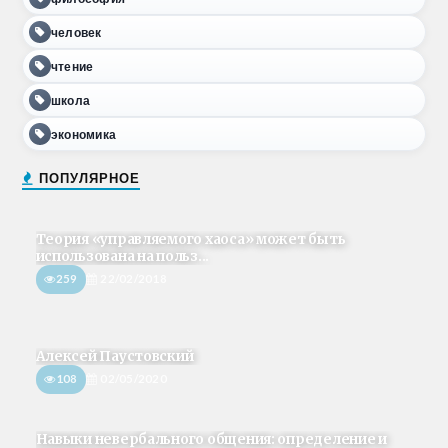
человек
чтение
школа
экономика
ПОПУЛЯРНОЕ
Теория «управляемого хаоса» может быть
использована на польз...
259
22/02/2018
Алексей Паустовский
108
02/05/2020
Навыки невербального общения: определение и