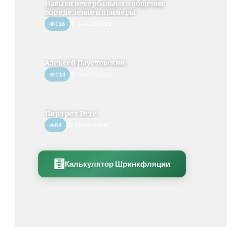
Навыки невербального общения:
определение и примеры
116
14/02/2021
Алексей Паустовский
114
02/05/2020
Портрет Гете
89
17/04/2019
🧮
Калькулятор Шринкфляции