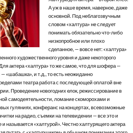
А уж в наше время, наверное, даже
основной. Под неблагозвучным
словом «халтура» не следует
понимать обязательно что-либо
низкопробное или плохо
сделанное, — вовсе нет: «халтура»
енного художественного уровня и даже некоторого
 Для актера «халтура» то же самое, что для шофера —
 — «шабашка», и т.д., то есть неожиданно
ределами театра работа с последующей оплатой вне
рии. Проведение новогодних елок, режиссирование в
ной самодеятельности, ломание скоморохами и
вых гуляниях, конферанс на концертах, всевозможные
ачитки на радио, съемки на телевидении — все это и
 и называется «халтурой». Честно халтурящего актера
ьзя путать с «халтурщиком» в обычном понимании этого