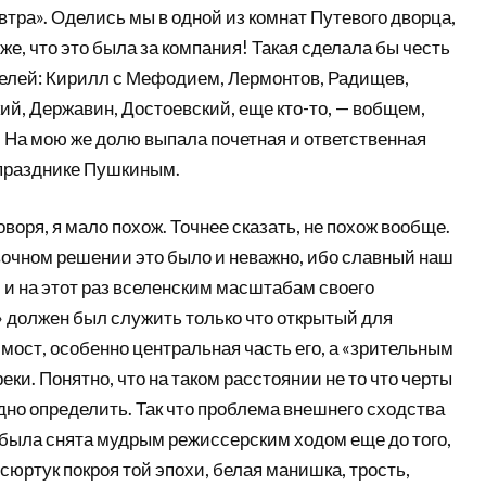
втра». Оделись мы в одной из комнат Путевого дворца,
же, что это была за компания! Такая сделала бы честь
лей: Кирилл с Мефодием, Лермонтов, Радищев,
кий, Державин, Достоевский, еще кто-то, — вобщем,
 На мою же долю выпала почетная и ответственная
 празднике Пушкиным.
оворя, я мало похож. Точнее сказать, не похож вообще.
вочном решении это было и неважно, ибо славный наш
 и на этот раз вселенским масштабам своего
» должен был служить только что открытый для
ост, особенно центральная часть его, а «зрительным
еки. Понятно, что на таком расстоянии не то что черты
дно определить. Так что проблема внешнего сходства
 была снята мудрым режиссерским ходом еще до того,
 сюртук покроя той эпохи, белая манишка, трость,