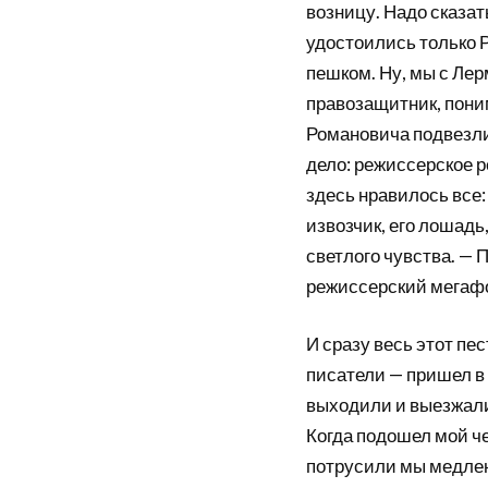
возницу. Надо сказат
удостоились только 
пешком. Ну, мы с Ле
правозащитник, пони
Романовича подвезли,
дело: режиссерское р
здесь нравилось все:
извозчик, его лошадь
светлого чувства. — 
режиссерский мегаф
И сразу весь этот пе
писатели — пришел в 
выходили и выезжали
Когда подошел мой чер
потрусили мы медлен