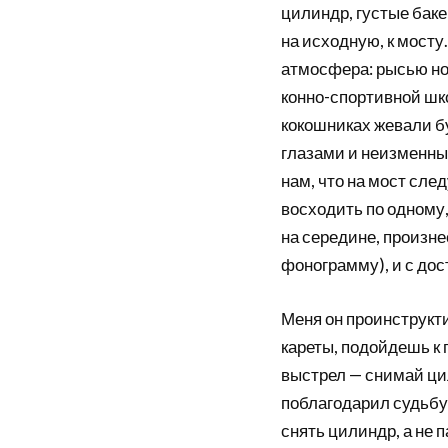
цилиндр, густые бак
на исходную, к мост
атмосфера: рысью но
конно-спортивной шко
кокошниках жевали 
глазами и неизменны
нам, что на мост сле
восходить по одному,
на середине, произне
фонограмму), и с дос
Меня он проинструкт
кареты, подойдешь к
выстрел — снимай цил
поблагодарил судьбу 
снять цилиндр, а не п