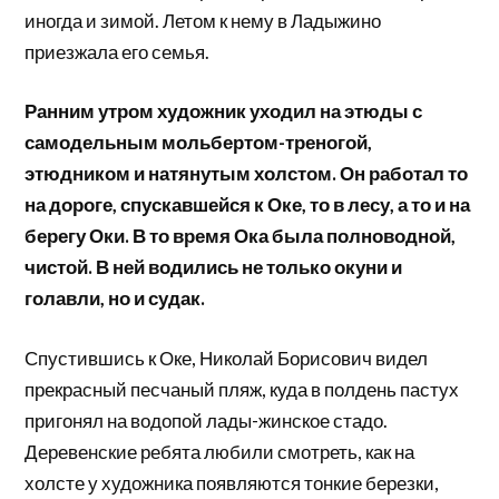
иногда и зимой. Летом к нему в Ладыжино
приезжала его семья.
Ранним утром художник уходил на этюды с
самодельным мольбертом-треногой,
этюдником и натянутым холстом. Он работал то
на дороге, спускавшейся к Оке, то в лесу, а то и на
берегу Оки. В то время Ока была полноводной,
чистой. В ней водились не только окуни и
голавли, но и судак.
Спустившись к Оке, Николай Борисович видел
прекрасный песчаный пляж, куда в полдень пастух
пригонял на водопой лады-жинское стадо.
Деревенские ребята любили смотреть, как на
холсте у художника появляются тонкие березки,