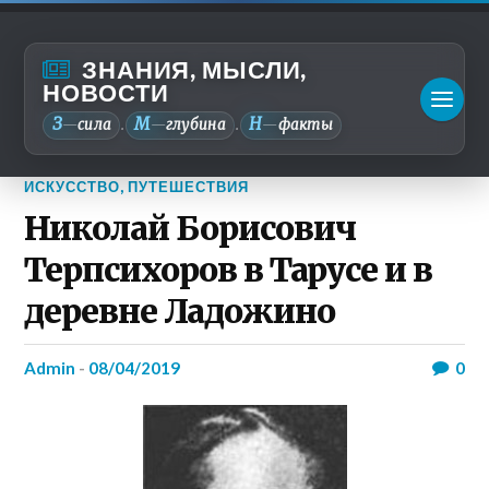
ЗНАНИЯ, МЫСЛИ,
НОВОСТИ
З
М
Н
—
сила
—
глубина
—
факты
.
.
ИСКУССТВО
,
ПУТЕШЕСТВИЯ
Николай Борисович
Терпсихоров в Тарусе и в
деревне Ладожино
admin
-
08/04/2019
0