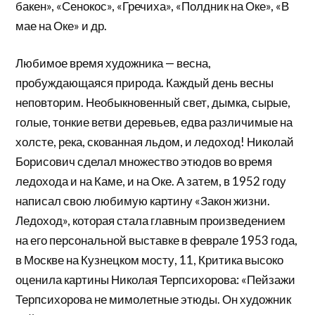
бакен», «Сенокос», «Гречиха», «Полдник на Оке», «В
мае на Оке» и др.
Любимое время художника — весна,
пробуждающаяся природа. Каждый день весны
неповторим. Необыкновенный свет, дымка, сырые,
голые, тонкие ветви деревьев, едва различимые на
холсте, река, скованная льдом, и ледоход! Николай
Борисович сделал множество этюдов во время
ледохода и на Каме, и на Оке. А затем, в 1952 году
написал свою любимую картину «Закон жизни.
Ледоход», которая стала главным произведением
на его персональной выставке в феврале 1953 года,
в Москве на Кузнецком мосту, 11, Критика высоко
оценила картины Николая Терпсихорова: «Пейзажи
Терпсихорова не мимолетные этюды. Он художник