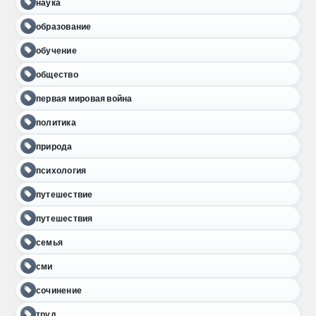
наука
образование
обучение
общество
первая мировая война
политика
природа
психология
путешествие
путешествия
семья
сми
сочинение
труд