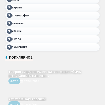
туризм
философия
человек
чтение
школа
экономика
ПОПУЛЯРНОЕ
Теория «управляемого хаоса» может быть
использована на польз...
262
22/02/2018
Алексей Паустовский
112
02/05/2020