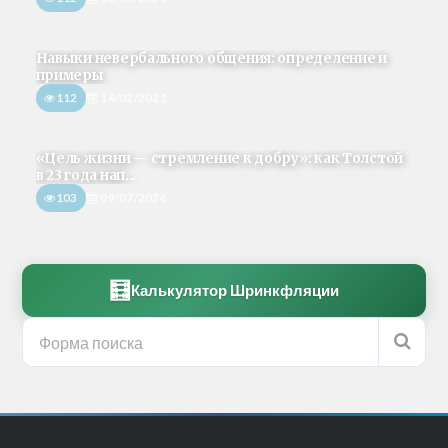
Навыки невербального общения: определение и
примеры
112
14/02/2021
«Цель жизни — стремление к добру»: как Толстой
в 23 года нап...
103
09/07/2026
🧮
Калькулятор Шринкфляции