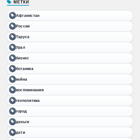
МЕТКИ
Афганистан
Россия
Таруса
Урал
бизнес
ботаника
война
воспоминания
геополитика
город
деньги
дети