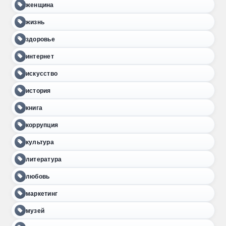
женщина
жизнь
здоровье
интернет
искусство
история
книга
коррупция
культура
литература
любовь
маркетинг
музей