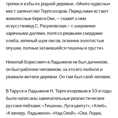
тропки и избы их родной деревни. «Много чудесных
мест запечатлел Терпсихоров. Перед нами встают
живописные берега Оки, — скажет о нем
искусствовед С. Разумовская,— с широкими
заречными далями, поля со ржавыми скирдами
хлеба, зеленый шум лесов, осенние золотистые
опушки, полные затаившейся тишины и грусти».
Николай Борисович в Ладыжине не был дачником,
он был рабочим человеком, за это его любили и
уважали жители деревни. Он там был свой человек.
В Тарусе и Ладыжине Н. Терпсихоровым в 50-е годы
были написаны замечательные реалистические
русские пейзажи: «Тишина», Луга цветут», «Хлеб»,
«К вечеру. Ладыжино», «Над Окой», «Ока. Лодка,