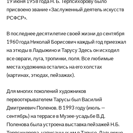
19 июня 1958 года Н. Б. Терпсихорову было
присвоено звание «Заслуженный деятель искусств
РСФСР».
В последнее десятилетие своей жизни до сентября
1960 года Николай Борисович каждый год приезжал
на этюды в Ладыжино и Тарусу Здесь он исходил
все овраги, луга, тропинки, поля. Все любимые
места художника остались на его холстах
(картинах, этюдах, пейзажах).
Для многих поколений художников
первооткрывателем Тарусы был Василий
Дмитриевич Поленов. В 1993 году (июль —
сентябрь) на террасе в Музее-усадьбе В.Д.
Поленова была устроена выставка пейзажей Н.Б.
Терпсихорова, написанных им в Тарусе, Ладыжине