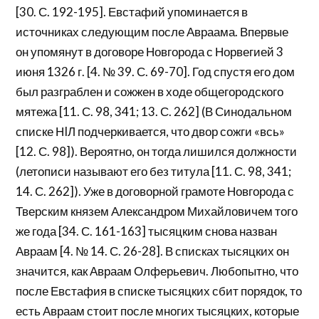
[30. С. 192-195]. Евстафий упоминается в
источниках следующим после Авраама. Впервые
он упомянут в договоре Новгорода с Норвегией 3
июня 1326 г. [4. № 39. С. 69-70]. Год спустя его дом
был разграблен и сожжен в ходе общегородского
мятежа [11. С. 98, 341; 13. С. 262] (В Синодальном
списке НIЛ подчеркивается, что двор сожги «всь»
[12. С. 98]). Вероятно, он тогда лишился должности
(летописи называют его без титула [11. С. 98, 341;
14. С. 262]). Уже в договорной грамоте Новгорода с
Тверским князем Александром Михайловичем того
же года [34. С. 161-163] тысяцким снова назван
Авраам [4. № 14. С. 26-28]. В списках тысяцких он
значится, как Авраам Олферьевич. Любопытно, что
после Евстафия в списке тысяцких сбит порядок, то
есть Авраам стоит после многих тысяцких, которые