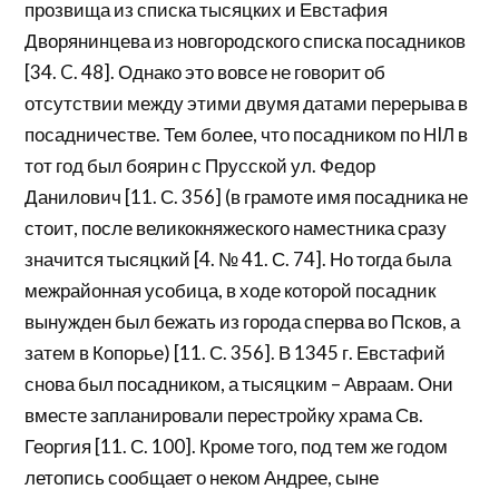
прозвища из списка тысяцких и Евстафия
Дворянинцева из новгородского списка посадников
[34. C. 48]. Однако это вовсе не говорит об
отсутствии между этими двумя датами перерыва в
посадничестве. Тем более, что посадником по НIЛ в
тот год был боярин с Прусской ул. Федор
Данилович [11. С. 356] (в грамоте имя посадника не
стоит, после великокняжеского наместника сразу
значится тысяцкий [4. № 41. С. 74]. Но тогда была
межрайонная усобица, в ходе которой посадник
вынужден был бежать из города сперва во Псков, а
затем в Копорье) [11. С. 356]. В 1345 г. Евстафий
снова был посадником, а тысяцким – Авраам. Они
вместе запланировали перестройку храма Св.
Георгия [11. С. 100]. Кроме того, под тем же годом
летопись сообщает о неком Андрее, сыне