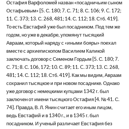
Остафия Варфоломей назван «посадничьим сыном
Остафьевым» [5. С. 180; 7. С. 71; 8. С. 106; 9. C. 172;
11. C. 373; 13. С. 268, 481; 14. С. 112; 18. Стб. 419].
То есть Евстафий уже был посадником. Под тем же
годом, но уже в декабре, упомянут тысяцкий
Авраам, который наряду с «иными бояры» поехал
вместе с архиепископом Василием Каликой
заключать договор с Семеном Гордым [5. С. 180; 7.
С. 71; 8. С. 106, 172; 10. С. 89; 11. C. 373; 13. С. 268,
481; 14. С. 112; 18. Стб. 419]. Как мы видим, Авраам
сохранил тысяцкое и при новом посаднике. Однако
уже договор с немецкими купцами 1342 г. был
заключен от имени тысяцкого Остафия [4. № 41. С.
74]. Правда, В. Л. Янин считает его иным лицом,
ведь Евстафий и в 1340 г., и в 1345 г. был
посадником. И ученый различает Евстафия без