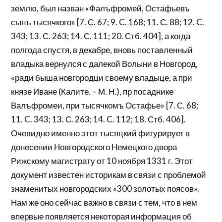
землю, был назван «Фалъфромей, Остафьевъ
сынъ тысячкого» [7. С. 67; 9. C. 168; 11. С. 88; 12. C.
343; 13. С. 263; 14. С. 111; 20. Стб. 404], а когда
полгода спустя, в декабре, вновь поставленный
владыка вернулся с далекой Волыни в Новгород,
«ради быша новгородци своему владыце, а при
князе Иване (Калите. – М. Н.), пр посаднике
Валъфромеи, при тысячкомъ Остафье» [7. С. 68;
11. C. 343; 13. С. 263; 14. C. 112; 18. Стб. 406].
Очевидно именно этот тысяцкий фигурирует в
донесении Новгородского Немецкого двора
Рижскому магистрату от 10 ноября 1331 г. Этот
документ известен историкам в связи с проблемой
знаменитых новгородских «300 золотых поясов».
Нам же оно сейчас важно в связи с тем, что в нем
впервые появляется некоторая информация об