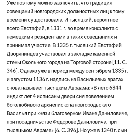
Уже поэтому можно заключить, что традиция
совещаний новгородских должностных лиц к тому
времени существовала. И тысяцкий, вероятнее
всего Евстафий, в 1331 г. во время конфликта с
немецкими резидентами в таких совещаниях и
принимал участие. В 1335 г. тысяцкий Евстафий
Дворянинцев участвовал в закладке каменной
стены Окольного города на Торговой стороне [11. С.
346]. Однако уже в период между сентябрем 1335 г.
и августом 1136 г. надпись на Васильевых вратах
снова называет тысяцким Авраама: «В лето 6844
индикт лет 4 исписаны двери сия повелением
боголюбивого архиепископа новгородьскаго
Василья при князи благоверном Иване Даниловиче,
при посадничьстве Федорове Даниловича, при
тысяцьком Авраме» [6. C. 396]. Но уже в 1340 г. сын