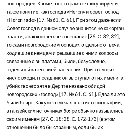
новгородцев. Кроме того, в грамоте фигурирует и
такое понятие, как господа «Неren» и совет господ
«Heren rade» [17. № 61. С. 61]. При этом даже если
Совет господ в данном случае значится не как орган
власти, а как конкретное совещание [26. С. 82; 32],
то сами новгородские «господа», отдельно от веча
ходившие к немцам и решавшие с ними вопросы
связанные с выплатами, были, безусловно,
отдельной категорией населения. При этом в их
число входил посадник: он выступал от их имени, а
убийство его зятя в Дерпте названо обидой
новгородских «господ» [17. № 61. С. 61]. Едва ли это
были бояре. Как уже отмечалось в историографии,
в ганзейских источниках бояре обычно назывались
своим именем [27. С. 18; 28. С. 172-173] (в этом
отношении было бы странным, если бы их