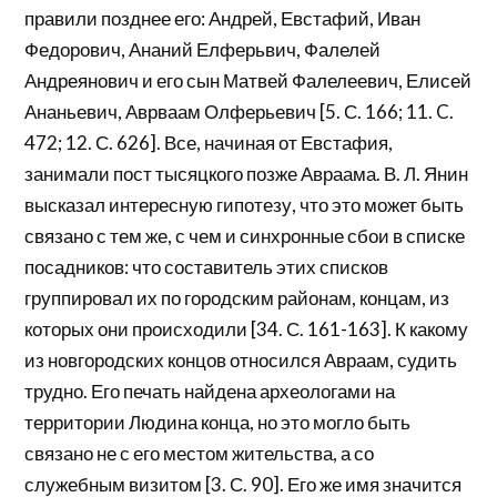
правили позднее его: Андрей, Евстафий, Иван
Федорович, Ананий Елферьвич, Фалелей
Андреянович и его сын Матвей Фалелеевич, Елисей
Ананьевич, Аврваам Олферьевич [5. С. 166; 11. C.
472; 12. С. 626]. Все, начиная от Евстафия,
занимали пост тысяцкого позже Авраама. В. Л. Янин
высказал интересную гипотезу, что это может быть
связано с тем же, с чем и синхронные сбои в списке
посадников: что составитель этих списков
группировал их по городским районам, концам, из
которых они происходили [34. С. 161-163]. К какому
из новгородских концов относился Авраам, судить
трудно. Его печать найдена археологами на
территории Людина конца, но это могло быть
связано не с его местом жительства, а со
служебным визитом [3. С. 90]. Его же имя значится