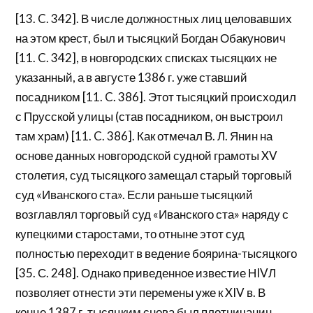
[13. C. 342]. В числе должностных лиц целовавших
на этом крест, был и тысяцкий Богдан Обакунович
[11. C. 342], в новгородских списках тысяцких не
указанный, а в августе 1386 г. уже ставший
посадником [11. C. 386]. Этот тысяцкий происходил
с Прусской улицы (став посадником, он выстроил
там храм) [11. C. 386]. Как отмечал В. Л. Янин на
основе данных новгородской судной грамоты XV
столетия, суд тысяцкого замещал старый торговый
суд «Иванского ста». Если раньше тысяцкий
возглавлял торговый суд «Иванского ста» наряду с
купецкими старостами, то отныне этот суд
полностью переходит в ведение боярина-тысяцкого
[35. С. 248]. Однако приведенное известие НIVЛ
позволяет отнести эти перемены уже к XIV в. В
конце 1387 г. тысяцким снова был плотничанин