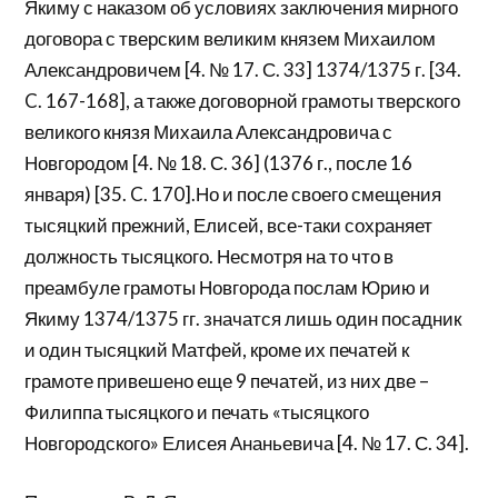
Якиму с наказом об условиях заключения мирного
договора с тверским великим князем Михаилом
Александровичем [4. № 17. С. 33] 1374/1375 г. [34.
C. 167-168], а также договорной грамоты тверского
великого князя Михаила Александровича с
Новгородом [4. № 18. С. 36] (1376 г., после 16
января) [35. C. 170].Но и после своего смещения
тысяцкий прежний, Елисей, все-таки сохраняет
должность тысяцкого. Несмотря на то что в
преамбуле грамоты Новгорода послам Юрию и
Якиму 1374/1375 гг. значатся лишь один посадник
и один тысяцкий Матфей, кроме их печатей к
грамоте привешено еще 9 печатей, из них две –
Филиппа тысяцкого и печать «тысяцкого
Новгородского» Елисея Ананьевича [4. № 17. С. 34].