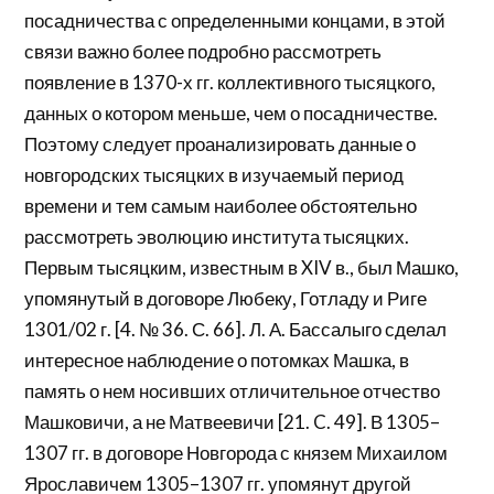
посадничества с определенными концами, в этой
связи важно более подробно рассмотреть
появление в 1370-х гг. коллективного тысяцкого,
данных о котором меньше, чем о посадничестве.
Поэтому следует проанализировать данные о
новгородских тысяцких в изучаемый период
времени и тем самым наиболее обcтоятельно
рассмотреть эволюцию института тысяцких.
Первым тысяцким, известным в XIV в., был Машко,
упомянутый в договоре Любеку, Готладу и Риге
1301/02 г. [4. № 36. С. 66]. Л. А. Бассалыго сделал
интересное наблюдение о потомках Машка, в
память о нем носивших отличительное отчество
Машковичи, а не Матвеевичи [21. C. 49]. В 1305–
1307 гг. в договоре Новгорода с князем Михаилом
Ярославичем 1305–1307 гг. упомянут другой