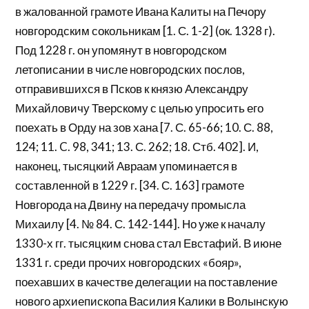
в жалованной грамоте Ивана Калиты на Печору
новгородским сокольникам [1. С. 1-2] (ок. 1328 г).
Под 1228 г. он упомянут в новгородском
летописании в числе новгородских послов,
отправившихся в Псков к князю Александру
Михайловичу Тверскому с целью упросить его
поехать в Орду на зов хана [7. С. 65-66; 10. С. 88,
124; 11. C. 98, 341; 13. С. 262; 18. Стб. 402]. И,
наконец, тысяцкий Авраам упоминается в
составленной в 1229 г. [34. С. 163] грамоте
Новгорода на Двину на передачу промысла
Михаилу [4. № 84. С. 142-144]. Но уже к началу
1330-х гг. тысяцким снова стал Евстафий. В июне
1331 г. среди прочих новгородских «бояр»,
поехавших в качестве делегации на поставление
нового архиепископа Василия Калики в Волынскую