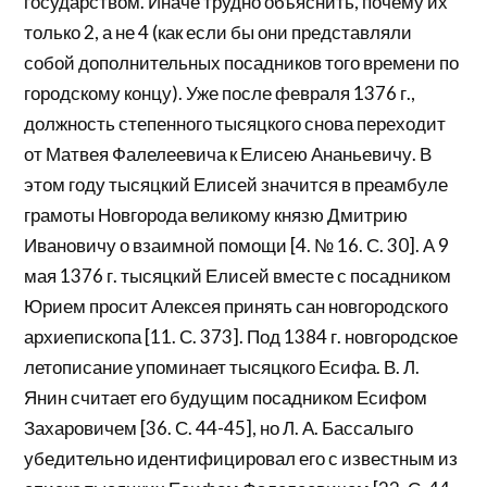
государством. Иначе трудно объяснить, почему их
только 2, а не 4 (как если бы они представляли
собой дополнительных посадников того времени по
городскому концу). Уже после февраля 1376 г.,
должность степенного тысяцкого снова переходит
от Матвея Фалелеевича к Елисею Ананьевичу. В
этом году тысяцкий Елисей значится в преамбуле
грамоты Новгорода великому князю Дмитрию
Ивановичу о взаимной помощи [4. № 16. С. 30]. А 9
мая 1376 г. тысяцкий Елисей вместе с посадником
Юрием просит Алексея принять сан новгородского
архиепископа [11. С. 373]. Под 1384 г. новгородское
летописание упоминает тысяцкого Есифа. В. Л.
Янин считает его будущим посадником Есифом
Захаровичем [36. С. 44-45], но Л. А. Бассалыго
убедительно идентифицировал его с известным из