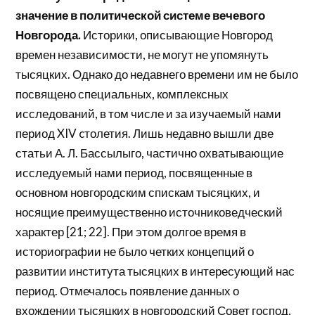
значение в политической системе вечевого
Новгорода.
Историки, описывающие Новгород
времен независимости, не могут не упомянуть
тысяцких. Однако до недавнего времени им не было
посвящено специальных, комплексных
исследований, в том числе и за изучаемый нами
период XIV cтолетия. Лишь недавно вышли две
статьи А. Л. Бассылыго, частично охватывающие
исследуемый нами период, посвященные в
основном новгородским спискам тысяцких, и
носящие преимущественно источниковедческий
характер [21; 22]. При этом долгое время в
историографии не было четких концепций о
развитии института тысяцких в интересующий нас
период. Отмечалось появление данных о
вхождении тысяцких в новгородский Совет господ,