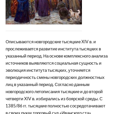
Описываются новгородские тысяцкие XIV в. и
прослеживается развитие института тысяцких в
указанный период. На основе комплексного анализа
источников выявляются социальная сущность и
эволюция института тысяцких, уточняется
периодичность смены новгородских должностных
лиц в указанный период. Согласно данным
новгородского летописания тысяцкие и до второй
четверти XIV в. избирались из боярской среды. С
1385/86 гг. тысяцкие полностью сосредотачивают
в своих руках торговый суд «Иванского ста»,