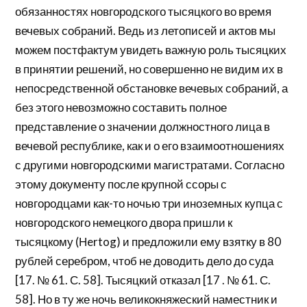
обязанностях новгородского тысяцкого во время
вечевых собраний. Ведь из летописей и актов мы
можем постфактум увидеть важную роль тысяцких
в принятии решений, но совершенно не видим их в
непосредственной обстановке вечевых собраний, а
без этого невозможно составить полное
представление о значении должностного лица в
вечевой республике, как и о его взаимоотношениях
с другими новгородскими магистратами. Согласно
этому документу после крупной ссоры с
новгородцами как-то ночью три иноземных купца с
новгородского немецкого двора пришли к
тысяцкому (Нertog) и предложили ему взятку в 80
рублей серебром, чтоб не доводить дело до суда
[17. № 61. С. 58]. Тысяцкий отказал [17 . № 61. С.
58]. Но в ту же ночь великокняжеский наместник и