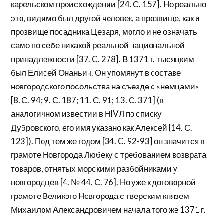
карельском происхождении [24. С. 157]. Но реально
это, видимо был другой человек, а прозвище, как и
прозвище посадника Цезаря, могло и не означать
само по себе никакой реальной национальной
принадлежности [37. C. 278]. В 1371 г. тысяцким
был Елисей Онаньич. Он упомянут в составе
новгородского посольства на съезде с «немцами»
[8. С. 94; 9. С. 187; 11. С. 91; 13. С. 371] (в
аналогичном известии в НIVЛ по списку
Дубровского, его имя указано как Алексей [14. С.
123]). Под тем же годом [34. C. 92-93] он значится в
грамоте Новгорода Любеку с требованием возврата
товаров, отнятых морскими разбойниками у
новгородцев [4. № 44. С. 76]. Но уже к договорной
грамоте Великого Новгорода с тверским князем
Михаилом Александровичем начала того же 1371 г.