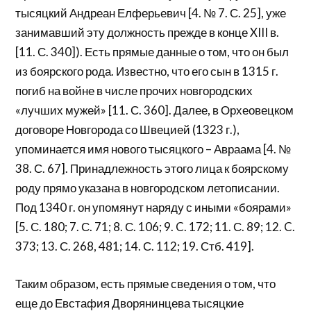
тысяцкий Андреан Елферьевич [4. № 7. С. 25], уже
занимавший эту должность прежде в конце XIII в.
[11. С. 340]). Есть прямые данные о том, что он был
из боярского рода. Известно, что его сын в 1315 г.
погиб на войне в числе прочих новгородских
«лучших мужей» [11. С. 360]. Далее, в Орхеовецком
договоре Новгорода со Швецией (1323 г.),
упоминается имя нового тысяцкого – Авраама [4. №
38. С. 67]. Принадлежность этого лица к боярскому
роду прямо указана в новгородском летописании.
Под 1340 г. он упомянут наряду с иными «боярами»
[5. С. 180; 7. С. 71; 8. С. 106; 9. C. 172; 11. С. 89; 12. C.
373; 13. С. 268, 481; 14. С. 112; 19. Стб. 419].
Таким образом, есть прямые сведения о том, что
еще до Евстафия Дворянинцева тысяцкие