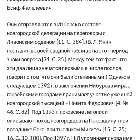
Есиф Фалелеевич.
Они отправляются в Изборск в составе
новгородской делегации на переговоры с
Ливонским орденом [11. C. 384]. (В. Л. Янин
поставил в своей сводной таблице на этот период
знаки вопроса [34. C. 35]. Между тем тот факт, что
эти два лица значатся первыми в числе послов,
говорит о том, что они были степенными.) Однако в
следующем 1392 г. в заключении Нибурова мира с
ганзейскими городами принимает участие уже иной
новгородский тысяцкий – Никита Федорович [4. №
46. С. 82]. Под 1393 г. псковские летописи
описывают поход новгородцев на Псковщину «при
посаднике Еске, при тысяцком Миките» [15. C. 25;
16. С. 30, 100]. Под 1397 г. НIЛ упоминает снова имя