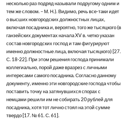
несколько раз подряд называли подругому одним и
тем же словом. – М. Н.). Видимо, речь все-таки идет
о высших новгородских должностных лицах,
включая посадника и, вероятно, того же тысяцкого (в
ганзейских документах начала XV в. четко указан
состав новгородских господ и там фигурируют
именно должностные лица, включая тысяцкого) [27.
С. 18-22]. При этом решения господа принимали
коллегиально, порой даже вразрез с личными
интересами самого посадника. Согласно данному
документу, именно эти новгородские господа чтобы
поставить точку на затянувшихся спорах с
немцами решили им не собирать 20 рублей для
посадника, хотя тот лично стоял на этой сумме
твердо [17. № 61. С. 61].