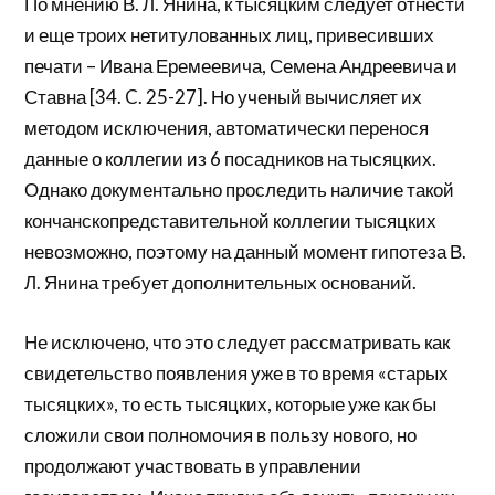
По мнению В. Л. Янина, к тысяцким следует отнести
и еще троих нетитулованных лиц, привесивших
печати – Ивана Еремеевича, Семена Андреевича и
Ставна [34. C. 25-27]. Но ученый вычисляет их
методом исключения, автоматически перенося
данные о коллегии из 6 посадников на тысяцких.
Однако документально проследить наличие такой
кончанскопредставительной коллегии тысяцких
невозможно, поэтому на данный момент гипотеза В.
Л. Янина требует дополнительных оснований.
Не исключено, что это следует рассматривать как
свидетельство появления уже в то время «старых
тысяцких», то есть тысяцких, которые уже как бы
сложили свои полномочия в пользу нового, но
продолжают участвовать в управлении