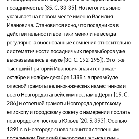
посадничестве [35. C. 33-35]. Но летопись явно
указывает на первом месте именно Василия
Ивановича. Становится ясно, что посадников в
действительности все-таки меняли не всегда
регулярно, а обоснованные сомнения относительно
систематичности посадничьих перевыборов уже
высказывались в науке [30. C. 192-195]). Этот же
тысяцкий Григорий Иванович значится в мае-
октябре и ноябре-декабре 1388 г. в преамбуле
опасной грамоты великокняжеских наместников и
всего Новгорода ганзейским послам в Дерпт [19. C.
286] и ответной грамоты Новгорода дерптскому
епископу и городскому совету о намерении послать
новгородских послов в Юрьев [20. S. 393]. Осенью
1391 г. в Новгороде снова значится степенным
посадником Василий Федорович, а тысяцким –