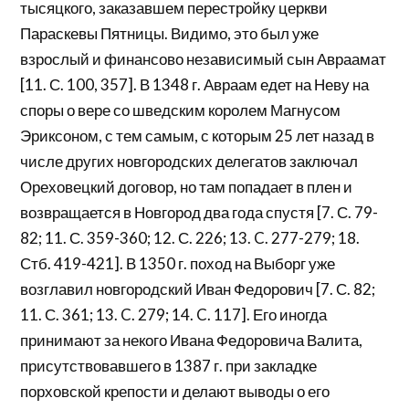
тысяцкого, заказавшем перестройку церкви
Параскевы Пятницы. Видимо, это был уже
взрослый и финансово независимый сын Авраамат
[11. С. 100, 357]. В 1348 г. Авраам едет на Неву на
споры о вере со шведским королем Магнусом
Эриксоном, с тем самым, с которым 25 лет назад в
числе других новгородских делегатов заключал
Ореховецкий договор, но там попадает в плен и
возвращается в Новгород два года спустя [7. С. 79-
82; 11. С. 359-360; 12. С. 226; 13. C. 277-279; 18.
Стб. 419-421]. В 1350 г. поход на Выборг уже
возглавил новгородский Иван Федорович [7. С. 82;
11. С. 361; 13. C. 279; 14. C. 117]. Его иногда
принимают за некого Ивана Федоровича Валита,
присутствовавшего в 1387 г. при закладке
порховской крепости и делают выводы о его