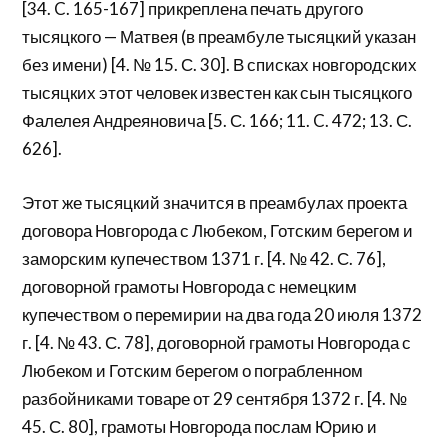
[34. C. 165-167] прикреплена печать другого
тысяцкого — Матвея (в преамбуле тысяцкий указан
без имени) [4. № 15. С. 30]. В списках новгородских
тысяцких этот человек известен как сын тысяцкого
Фалелея Андреяновича [5. С. 166; 11. C. 472; 13. С.
626].
Этот же тысяцкий значится в преамбулах проекта
договора Новгорода с Любеком, Готским берегом и
заморским купечеством 1371 г. [4. № 42. С. 76],
договорной грамоты Новгорода с немецким
купечеством о перемирии на два года 20 июля 1372
г. [4. № 43. С. 78], договорной грамоты Новгорода с
Любеком и Готским берегом о пограбленном
разбойниками товаре от 29 сентября 1372 г. [4. №
45. С. 80], грамоты Новгорода послам Юрию и