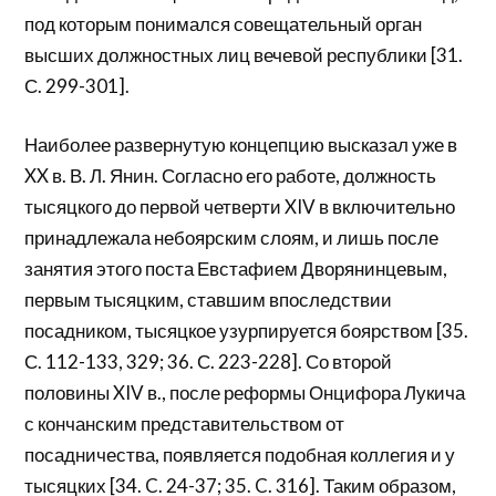
под которым понимался совещательный орган
высших должностных лиц вечевой республики [31.
С. 299-301].
Наиболее развернутую концепцию высказал уже в
XX в. В. Л. Янин. Согласно его работе, должность
тысяцкого до первой четверти XIV в включительно
принадлежала небоярским слоям, и лишь после
занятия этого поста Евстафием Дворянинцевым,
первым тысяцким, ставшим впоследствии
посадником, тысяцкое узурпируется боярством [35.
С. 112-133, 329; 36. С. 223-228]. Со второй
половины XIV в., после реформы Онцифора Лукича
с кончанским представительством от
посадничества, появляется подобная коллегия и у
тысяцких [34. C. 24-37; 35. C. 316]. Таким образом,