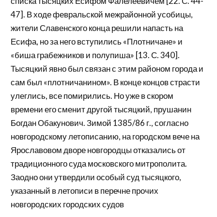
списка тысяцких Есифом Фалелеевичем [22. С. 44-
47]. В ходе февральской межрайонной усобицы,
жители Славенского конца решили напасть на
Есифа, но за него вступились «Плотничане» и
«биша грабежников и полупиша» [13. С. 340].
Тысяцкий явно был связан с этим районом города и
сам был «плотничанином». В конце концов страсти
улеглись, все помирились. Но уже в скором
времени его сменит другой тысяцкий, прушанин
Богдан Обакунович. Зимой 1385/86 г., согласно
новгородскому летописанию, на городском вече на
Ярославовом дворе новгородцы отказались от
традиционного суда московского митрополита.
Заодно они утвердили особый суд тысяцкого,
указанный в летописи в перечне прочих
новгородских городских судов