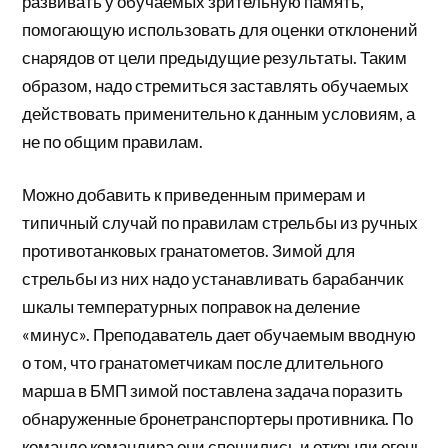
развивать у обучаемых зрительную память,
помогающую использовать для оценки отклонений
снарядов от цели предыдущие результаты. Таким
образом, надо стремиться заставлять обучаемых
действовать применительно к данным условиям, а
не по общим правилам.
Можно добавить к приведенным примерам и
типичный случай по правилам стрельбы из ручных
противотанковых гранатометов. Зимой для
стрельбы из них надо устанавливать барабанчик
шкалы температурных поправок на деление
«минус». Преподаватель дает обучаемым вводную
о том, что гранатометчикам после длительного
марша в БМП зимой поставлена задача поразить
обнаруженные бронетранспортеры противника. По
команде командира они спешились и открыли огонь