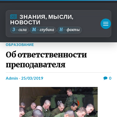
ЗНАНИЯ, МЫСЛИ,
НОВОСТИ
З
М
Н
—
сила
—
глубина
—
факты
.
.
ОБРАЗОВАНИЕ
Об ответственности
преподавателя
admin
-
25/03/2019
0