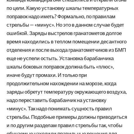
по цели. Какую установку шкалы температурных
поправок надо иметь? Формально, по правилам
стрельбы — «минус». Но это в данном случае будет
ошибкой. Заряды выстрелов гранатометов долгое
время находились в теплом помещении десантного
отделения и после выхода гранатометчиков из БМП
еще не успели остыть. Установка барабанчика
шкалы боковых поправок должна быть «плюс»,
иначе будут промахи. И только при
продолжительном нахождении на морозе, когда
заряды обретут температуру окружающего воздуха,
надо переставить барабанчик на установку
«минус». Так надо понимать сущность правил
стрельбы. Подобные примеры должны приводиться
и по другим разделам правил стрельбы так, чтобы
обучаемые находили правильные решения для