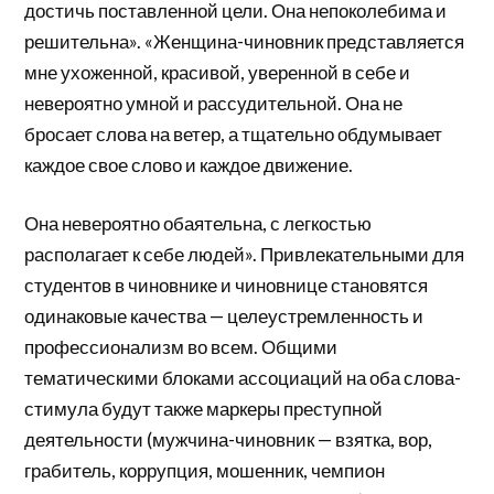
достичь поставленной цели. Она непоколебима и
решительна». «Женщина-чиновник представляется
мне ухоженной, красивой, уверенной в себе и
невероятно умной и рассудительной. Она не
бросает слова на ветер, а тщательно обдумывает
каждое свое слово и каждое движение.
Она невероятно обаятельна, с легкостью
располагает к себе людей». Привлекательными для
студентов в чиновнике и чиновнице становятся
одинаковые качества — целеустремленность и
профессионализм во всем. Общими
тематическими блоками ассоциаций на оба слова-
стимула будут также маркеры преступной
деятельности (мужчина-чиновник — взятка, вор,
грабитель, коррупция, мошенник, чемпион