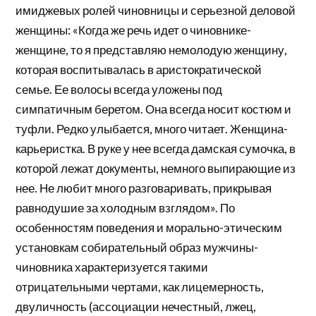
имиджевых ролей чиновницы и серьезной деловой
женщины: «Когда же речь идет о чиновнике-
женщине, то я представляю немолодую женщину,
которая воспитывалась в аристократической
семье. Ее волосы всегда уложены под
симпатичным беретом. Она всегда носит костюм и
туфли. Редко улыбается, много читает. Женщина-
карьеристка. В руке у нее всегда дамская сумочка, в
которой лежат документы, немного выпирающие из
нее. Не любит много разговаривать, прикрывая
равнодушие за холодным взглядом». По
особенностям поведения и морально-этическим
установкам собирательный образ мужчины-
чиновника характеризуется такими
отрицательными чертами, как лицемерность,
двуличность (ассоциации нечестный, лжец,