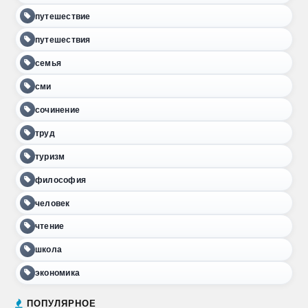
путешествие
путешествия
семья
сми
сочинение
труд
туризм
философия
человек
чтение
школа
экономика
ПОПУЛЯРНОЕ