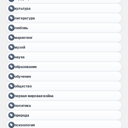
культура
литература
любовь
маркетинг
музей
наука
образование
обучение
общество
первая мировая война
политика
природа
психология