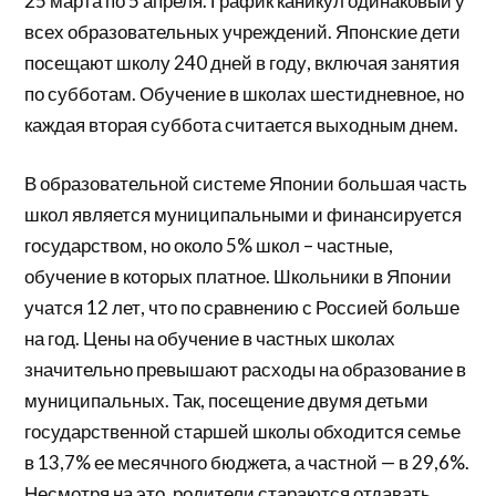
25 марта по 5 апреля. График каникул одинаковый у
всех образовательных учреждений. Японские дети
посещают школу 240 дней в году, включая занятия
по субботам. Обучение в школах шестидневное, но
каждая вторая суббота считается выходным днем.
В образовательной системе Японии большая часть
школ является муниципальными и финансируется
государством, но около 5% школ – частные,
обучение в которых платное. Школьники в Японии
учатся 12 лет, что по сравнению с Россией больше
на год. Цены на обучение в частных школах
значительно превышают расходы на образование в
муниципальных. Так, посещение двумя детьми
государственной старшей школы обходится семье
в 13,7% ее месячного бюджета, а частной — в 29,6%.
Несмотря на это, родители стараются отдавать