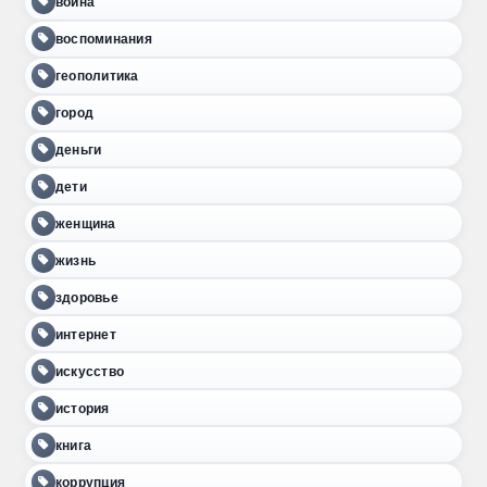
война
воспоминания
геополитика
город
деньги
дети
женщина
жизнь
здоровье
интернет
искусство
история
книга
коррупция