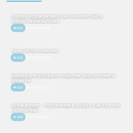
Теория «управляемого хаоса» может быть
использована на польз...
263
22/02/2018
Алексей Паустовский
112
02/05/2020
Навыки невербального общения: определение и
примеры
112
14/02/2021
«Цель жизни — стремление к добру»: как Толстой
в 23 года нап...
104
09/07/2026