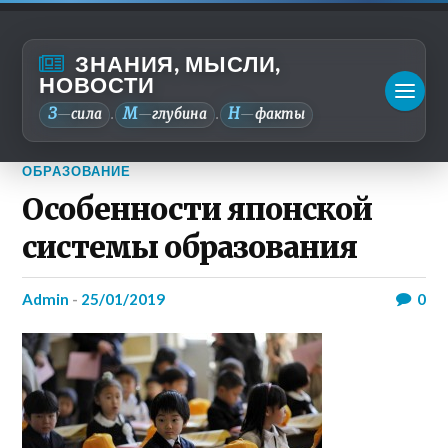
ЗНАНИЯ, МЫСЛИ,
НОВОСТИ
З
М
Н
—
сила
—
глубина
—
факты
.
.
ОБРАЗОВАНИЕ
Особенности японской
системы образования
admin
-
25/01/2019
0