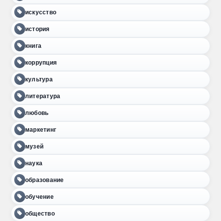
искусство
история
книга
коррупция
культура
литература
любовь
маркетинг
музей
наука
образование
обучение
общество