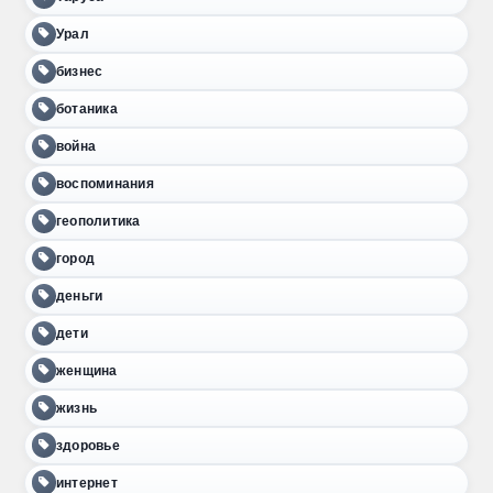
Урал
бизнес
ботаника
война
воспоминания
геополитика
город
деньги
дети
женщина
жизнь
здоровье
интернет