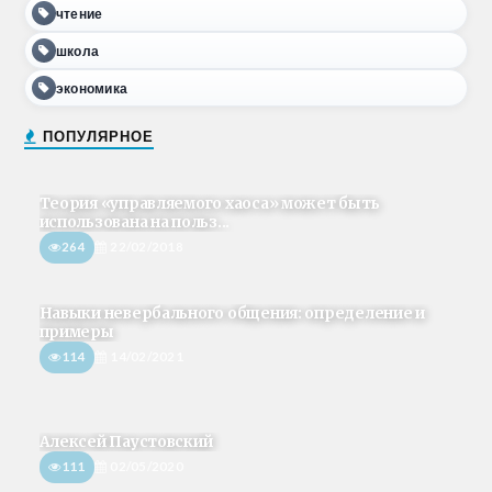
чтение
школа
экономика
ПОПУЛЯРНОЕ
Теория «управляемого хаоса» может быть
использована на польз...
264
22/02/2018
Навыки невербального общения: определение и
примеры
114
14/02/2021
Алексей Паустовский
111
02/05/2020