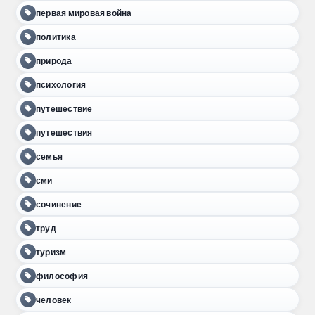
первая мировая война
политика
природа
психология
путешествие
путешествия
семья
сми
сочинение
труд
туризм
философия
человек