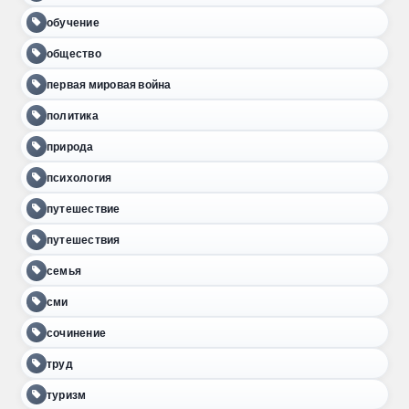
обучение
общество
первая мировая война
политика
природа
психология
путешествие
путешествия
семья
сми
сочинение
труд
туризм