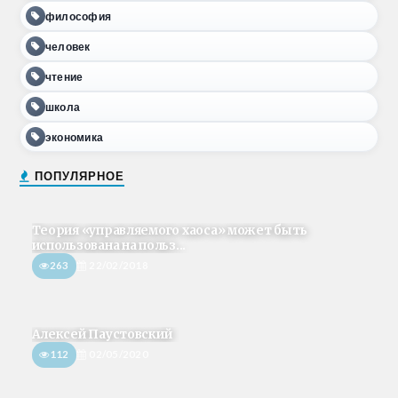
философия
человек
чтение
школа
экономика
ПОПУЛЯРНОЕ
Теория «управляемого хаоса» может быть
использована на польз...
263
22/02/2018
Алексей Паустовский
112
02/05/2020