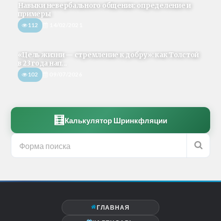
Навыки невербального общения: определение и
примеры
112
14/02/2021
«Цель жизни — стремление к добру»: как Толстой
в 23 года нап...
102
09/07/2026
🧮
Калькулятор Шринкфляции
ГЛАВНАЯ