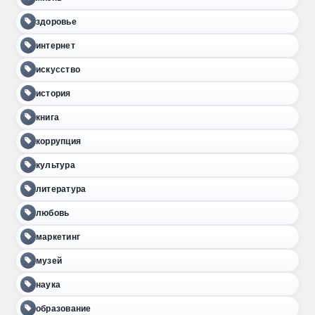
здоровье
интернет
искусство
история
книга
коррупция
культура
литература
любовь
маркетинг
музей
наука
образование