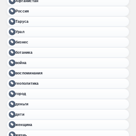
Афганистан
Россия
Таруса
Урал
бизнес
ботаника
война
воспоминания
геополитика
город
деньги
дети
женщина
жизнь