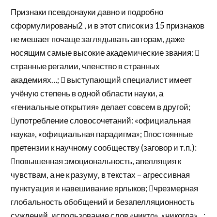
Признаки псевдонауки давно и подробно
сформулированы2 , и в этот список из 15 признаков
не мешает почаще заглядывать авторам, даже
носящим самые высокие академические звания: 
странные регалии, членство в странных
академиях…;  выступающий специалист имеет
учёную степень в одной области науки, а
«гениальные открытия» делает совсем в другой;
употребление словосочетаний: «официальная
наука», «официальная парадигма»; постоянные
претензии к научному сообществу (заговор и т.п.):
повышенная эмоциональность, апелляция к
чувствам, а не к разуму, в текстах – агрессивная
пунктуация и навешивание ярлыков; чрезмерная
глобальность обобщений и безапелляционность
суждений, использование слов «никто», «никогда»…;