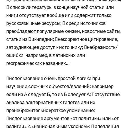
 список литературы в конце научной статьи или
книги отсутствует вообще или содержит только
русскоязычные ресурсы;  среди источников
преобладают популярные книжки, новостные сайты,
статьи из Википедии; некорректное цитирование,
затрудняющее доступ к источнику; небрежность/
ошибки, например, в латинских или
географических названиях…;
использование очень простой логики при
изучении сложных объектов/явлений: например,
если из А следует Б, то из Б следует А; отсутствие
анализа альтернативных гипотез или их
пренебрежительно краткое упоминание;
использование аргументов «от политики» или «от
религии», с «национальным уклоном»;  апелляция