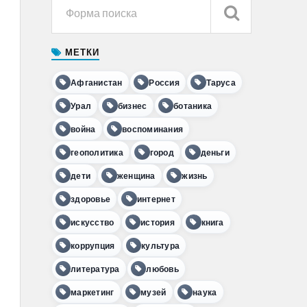
МЕТКИ
Афганистан
Россия
Таруса
Урал
бизнес
ботаника
война
воспоминания
геополитика
город
деньги
дети
женщина
жизнь
здоровье
интернет
искусство
история
книга
коррупция
культура
литература
любовь
маркетинг
музей
наука