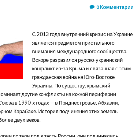
0
Комментарии
С 2013 года внутренний кризис на Украине
является предметом пристального
внимания международного сообщества.
Вскоре разразился русско-украинский
конфликт из-за Крыма и связанная с этим
гражданская война на Юго-Востоке
Украины. По существу, крымский
поминает другие конфликты на южной периферии
оюза в 1990-х годах — в Приднестровье, Абхазии,
рном Карабахе. История подчинения этих земель
олее двух веков.
итории попали под власть России, они подчинялись