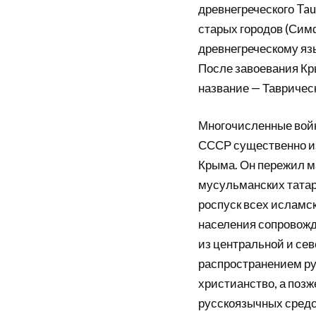
древнегреческого Tau
старых городов (Симф
древнегреческому яз
После завоевания Кр
название — Таврическ
Многочисленные войн
СССР существенно из
Крыма. Он пережил м
мусульманских татар 
роспуск всех исламс
населения сопровож
из центральной и се
распространением рус
христианство, а позж
русскоязычных сред