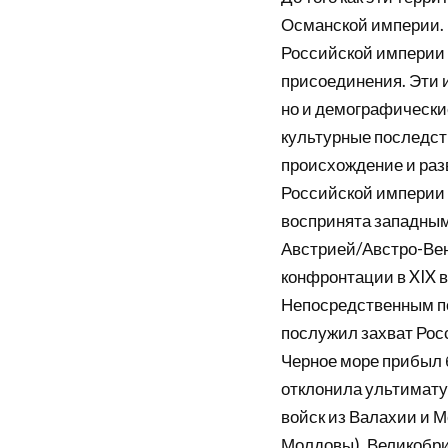
Османской империи. В
Российской империи 
присоединения. Эти 
но и демографические
культурные последст
происхождение и раз
Российской империи 
воспринята западны
Австрией/Австро-Вен
конфронтации в XIX в
Непосредственным п
послужил захват Росс
Черное море прибыл 
отклонила ультимату
войск из Валахии и 
Молдовы), Великобри