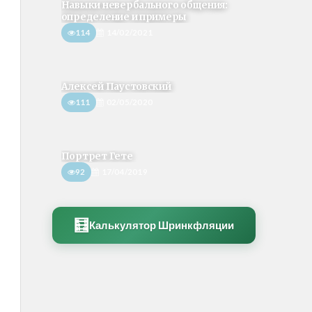
Навыки невербального общения:
определение и примеры
114
14/02/2021
Алексей Паустовский
111
02/05/2020
Портрет Гете
92
17/04/2019
🧮
Калькулятор Шринкфляции