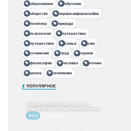
образование
обучение
общество
первая мировая война
политика
природа
психология
путешествие
путешествия
семья
сми
сочинение
труд
туризм
философия
человек
чтение
школа
экономика
ПОПУЛЯРНОЕ
Теория «управляемого хаоса»
может быть использована на польз...
265
22/02/2018