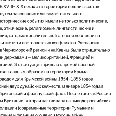
 XVIII– XIX веках эти территории вошли в состав
путем завоевания или самостоятельного
исторические события имели не только политические,
, этнические, религиозные, лингвистические и
вия, которые в значительной степени повлияли на
витие пяти постсоветских конфликтов. Экспансия
в Черноморский регион и на Кавказ была отрицательно
ми державами — Великобританией, Францией и
грией. Эта ситуация привела к прямой военной
еке, главным образом на территории Крыма.
оводом для Крымской войны 1854–1855 годов
ией двух дунайских княжеств. В январе 1854 года в
британский и французский флот. После того как Россия
м Британии, которая настаивала на выводе российских
Молдавии (современные территории Румынии и
тания и Франция объявили России войну.