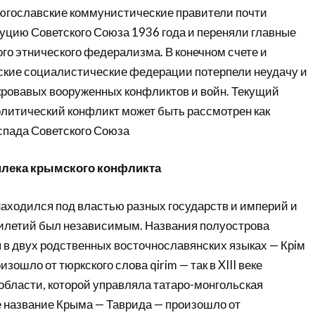
югославские коммунистические правители почти
уцию Советского Союза 1936 года и переняли главные
го этнического федерализма. В конечном счете и
вские социалистические федерации потерпели неудачу и
кровавых вооруженных конфликтов и войн. Текущий
олитический конфликт может быть рассмотрен как
спада Советского Союза
плека крымского конфликта
находился под властью разных государств и империй и
илетий был независимым. Названия полуострова
 в двух родственных восточнославянских языках — Крiм
зошло от тюркского слова qirim — так в XIII веке
области, которой управляла татаро-монгольская
е название Крыма — Таврида — произошло от