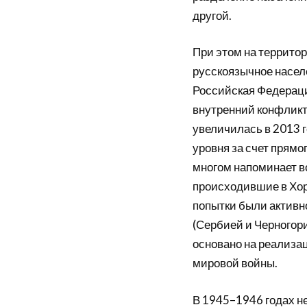
другой.
При этом на террито
русскоязычное насел
Российская Федераци
внутренний конфликт
увеличилась в 2013 
уровня за счет прямо
многом напоминает в
происходившие в Хор
попытки были актив
(Сербией и Черногор
основано на реализа
мировой войны.
В 1945–1946 годах н