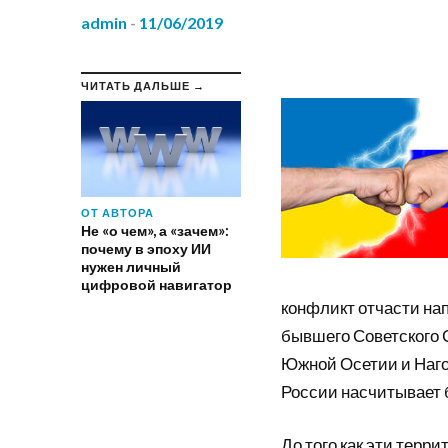
admin
-
11/06/2019
ЧИТАТЬ ДАЛЬШЕ →
ОТ АВТОРА
Не «о чем», а «зачем»:
почему в эпоху ИИ
нужен личный
цифровой навигатор
конфликт отчасти на
бывшего Советского С
Южной Осетии и Наго
России насчитывает б
До того как эти терр