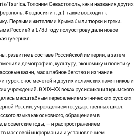
ris/Taurica. Топоним Севастополь, как и названия других
ерополь, Феодосия и т. д.), также восходит к
ыку. Первыми жителями Крыма были тюрки и греки.
ыма Россией в 1783 году полуострову дали новое
ая губерния.
ы, развитие в составе Российской империи, а затем
менили демографию, культуру, экономику и политику
ассовые казни, масштабное бегство и изгнание
и турок, снос мечетей и других исламских памятников и
ких учреждений. В XIX–XX веках русификация крымского
далась масштабным переселением этнических русских
верной России, учреждением государственных школ,
ского языка как основного, обращением в
е, в советские годы, — и распространением
ств массовой информации и установлением