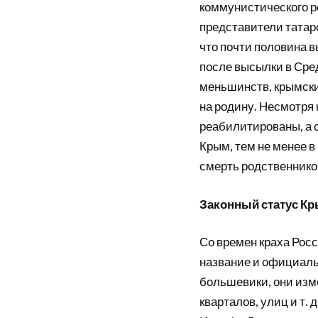
коммунистического р
представители татарс
что почти половина 
после высылки в Сре
меньшинств, крымских
на родину. Несмотря н
реабилитированы, а 
Крым, тем не менее в
смерть родственнико
Законный статус Кры
Со времен краха Рос
название и официальн
большевики, они изме
кварталов, улиц и т.