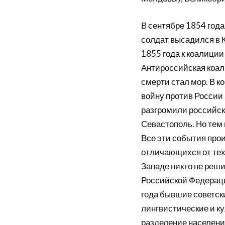
В сентябре 1854 года
солдат высадился в 
1855 года к коалици
Антироссийская коал
смерти стал мор. В 
войну против России 
разгромили российск
Севастополь. Но тем 
Все эти события про
отличающихся от тех,
Западе никто не реш
Российской Федераци
года бывшие советски
лингвистические и к
разделение населения