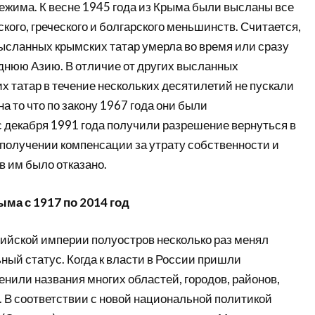
ежима. К весне 1945 года из Крыма были высланы все
кого, греческого и болгарского меньшинств. Считается,
высланных крымских татар умерла во время или сразу
днюю Азию. В отличие от других высланных
 татар в течение нескольких десятилетий не пускали
а то что по закону 1967 года они были
с декабря 1991 года получили разрешение вернуться в
 получении компенсации за утрату собственности и
в им было отказано.
ма с 1917 по 2014 год
сийской империи полуостров несколько раз менял
ый статус. Когда к власти в России пришли
нили названия многих областей, городов, районов,
 д. В соответствии с новой национальной политикой