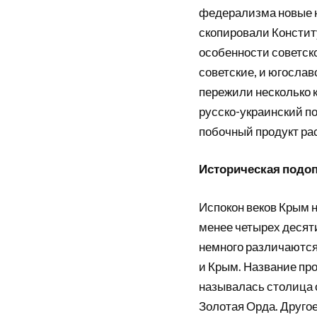
федерализма новые 
скопировали Констит
особенности советско
советские, и югосла
пережили несколько 
русско-украинский п
побочный продукт ра
Историческая подо
Испокон веков Крым 
менее четырех десят
немного различаются
и Крым. Название прои
называлась столица 
Золотая Орда. Друго