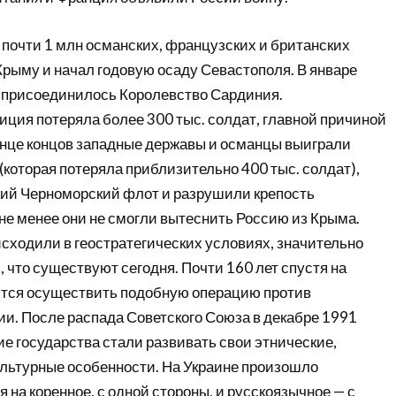
 почти 1 млн османских, французских и британских
Крыму и начал годовую осаду Севастополя. В январе
и присоединилось Королевство Сардиния.
иция потеряла более 300 тыс. солдат, главной причиной
конце концов западные державы и османцы выиграли
(которая потеряла приблизительно 400 тыс. солдат),
ий Черноморский флот и разрушили крепость
не менее они не смогли вытеснить Россию из Крыма.
исходили в геостратегических условиях, значительно
 что существуют сегодня. Почти 160 лет спустя на
ится осуществить подобную операцию против
и. После распада Советского Союза в декабре 1991
е государства стали развивать свои этнические,
ультурные особенности. На Украине произошло
 на коренное, с одной стороны, и русскоязычное — с