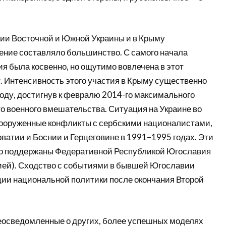
рии Восточной и Южной Украины и в Крыму
ение составляло большинство. С самого начала
я была косвенно, но ощутимо вовлечена в этот
. Интенсивность этого участия в Крыму существенно
году, достигнув к февралю 2014-го максимального
го военного вмешательства. Ситуация на Украине во
ооруженные конфликты с сербскими националистами,
ватии и Боснии и Герцеговине в 1991–1995 годах. Эти
но поддержаны Федеративной Республикой Югославия
ией). Сходство с событиями в бывшей Югославии
ции национальной политики после окончания Второй
еосведомленные о других, более успешных моделях