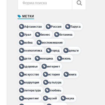
МЕТКИ
Афганистан
Россия
Таруса
Урал
бизнес
ботаника
война
воспоминания
геополитика
город
деньги
дети
женщина
жизнь
здоровье
интернет
искусство
история
книга
коррупция
культура
литература
любовь
маркетинг
музей
наука