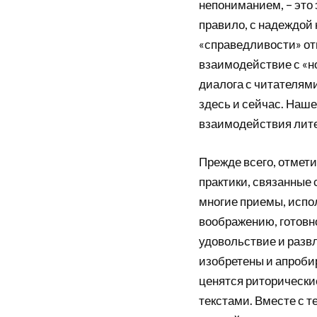
непониманием, – это 
правило, с надеждой 
«справедливости» отн
взаимодействие с «н
диалога с читателями
здесь и сейчас. Наш
взаимодействия лите
Прежде всего, отмет
практики, связанные 
многие приемы, испол
воображению, готовно
удовольствие и развл
изобретены и апроби
ценятся риторические
текстами. Вместе с т