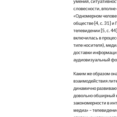
умений, ситуативнос
словесности, вполне 
«Одномерном человек
обществе [4, с. 31] и
телевидении [5, с. 44
включилась в процес
типе носителя), меди
доставки информации
аудиовизуальный фор
Каким же образом она
взаимодействия лите
динамично развивают
довольно обширный к
закономерности в ин
медиа» – телевидени