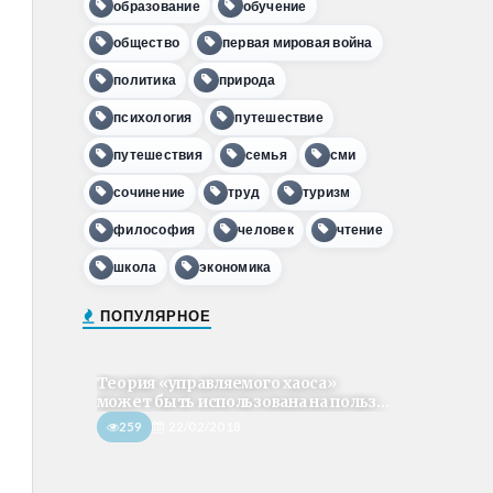
образование
обучение
общество
первая мировая война
политика
природа
психология
путешествие
путешествия
семья
сми
сочинение
труд
туризм
философия
человек
чтение
школа
экономика
ПОПУЛЯРНОЕ
Теория «управляемого хаоса»
может быть использована на польз...
259
22/02/2018