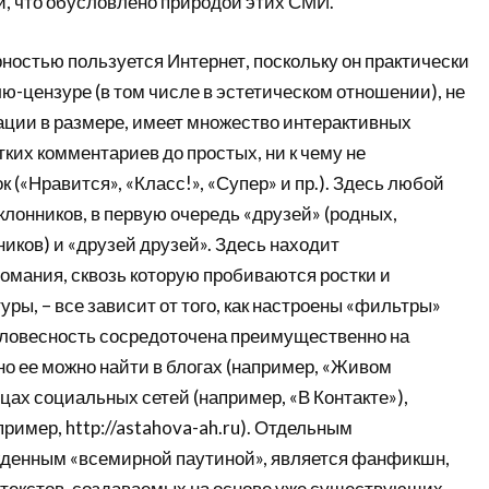
, что обусловлено природой этих СМИ.
остью пользуется Интернет, поскольку он практически
ю-цензуре (в том числе в эстетическом отношении), не
ации в размере, имеет множество интерактивных
тких комментариев до простых, ни к чему не
(«Нравится», «Класс!», «Супер» и пр.). Здесь любой
оклонников, в первую очередь «друзей» (родных,
иков) и «друзей друзей». Здесь находит
омания, сквозь которую пробиваются ростки и
ры, – все зависит от того, как настроены «фильтры»
словесность сосредоточена преимущественно на
 но ее можно найти в блогах (например, «Живом
цах социальных сетей (например, «В Контакте»),
пример, http://astahova-ah.ru). Отдельным
денным «всемирной паутиной», является фанфикшн,
 текстов, создаваемых на основе уже существующих