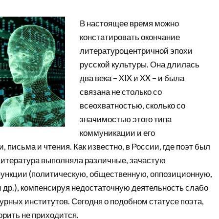
В настоящее время можно
констатировать окончание
литературоцентричной эпохи
русской культуры. Она длилась
два века – XIX и XX – и была
связана не столько со
всеохватностью, сколько со
значимостью этого типа
коммуникации и его
 письма и чтения. Как известно, в России, где поэт был
 литература выполняла различные, зачастую
ункции (политическую, общественную, оппозиционную,
 др.), компенсируя недостаточную деятельность слабо
рных институтов. Сегодня о подобном статусе поэта,
орить не приходится.