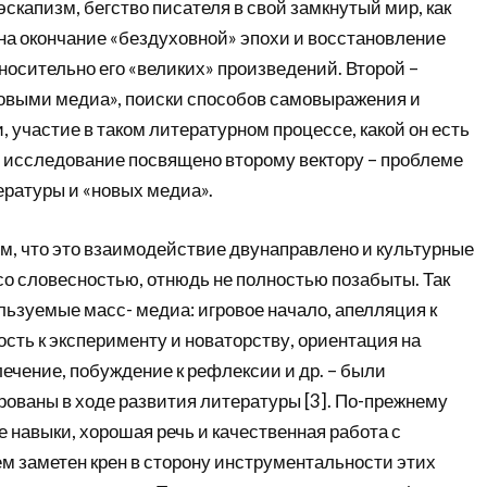
эскапизм, бегство писателя в свой замкнутый мир, как
на окончание «бездуховной» эпохи и восстановление
осительно его «великих» произведений. Второй –
овыми медиа», поиски способов самовыражения и
, участие в таком литературном процессе, какой он есть
е исследование посвящено второму вектору – проблеме
ратуры и «новых медиа».
им, что это взаимодействие двунаправлено и культурные
со словесностью, отнюдь не полностью позабыты. Так
ьзуемые масс- медиа: игровое начало, апелляция к
сть к эксперименту и новаторству, ориентация на
ечение, побуждение к рефлексии и др. – были
рованы в ходе развития литературы [3]. По-прежнему
 навыки, хорошая речь и качественная работа с
ем заметен крен в сторону инструментальности этих