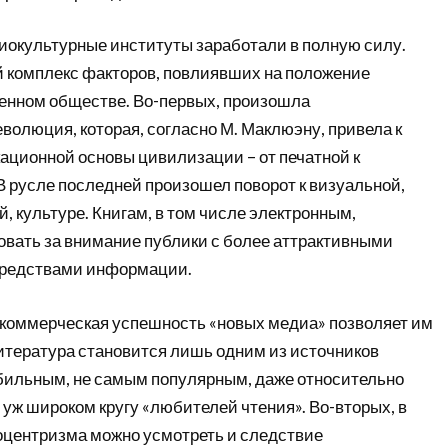
циокультурные институты заработали в полную силу.
 комплекс факторов, повлиявших на положение
енном обществе. Во-первых, произошла
олюция, которая, согласно М. Маклюэну, привела к
ционной основы цивилизации – от печатной к
. В русле последней произошел поворот к визуальной,
й, культуре. Книгам, в том числе электронным,
овать за внимание публики с более аттрактивными
редствами информации.
 коммерческая успешность «новых медиа» позволяет им
литература становится лишь одним из источников
бильным, не самым популярным, даже относительно
 уж широком кругу «любителей чтения». Во-вторых, в
центризма можно усмотреть и следствие