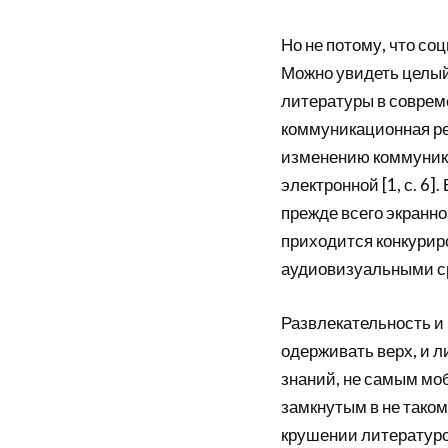
Но не потому, что со
Можно увидеть целый
литературы в соврем
коммуникационная рев
изменению коммуника
электронной [1, с. 6]
прежде всего экранно
приходится конкурир
аудиовизуальными с
Развлекательность и
одерживать верх, и 
знаний, не самым мо
замкнутым в не таком
крушении литературо