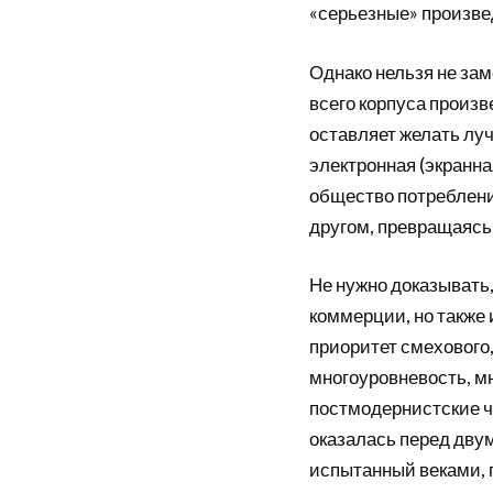
«серьезные» произве
Однако нельзя не зам
всего корпуса произ
оставляет желать луч
электронная (экранна
общество потреблени
другом, превращаясь
Не нужно доказывать,
коммерции, но также
приоритет смехового,
многоуровневость, мн
постмодернистские ч
оказалась перед дву
испытанный веками, 