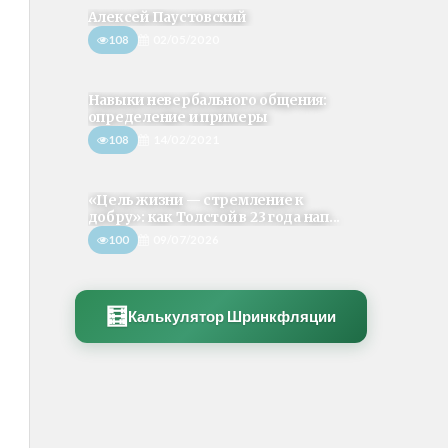
Алексей Паустовский
108
02/05/2020
Навыки невербального общения:
определение и примеры
108
14/02/2021
«Цель жизни — стремление к
добру»: как Толстой в 23 года нап...
100
09/07/2026
🧮
Калькулятор Шринкфляции