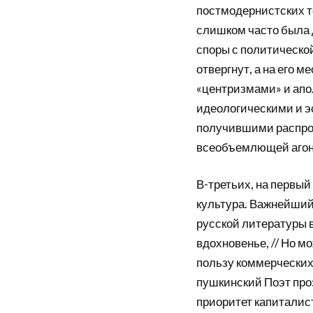
постмодернистских т
слишком часто была 
споры с политической
отвергнут, а на его м
«центризмами» и апо
идеологическими и 
получившими распрос
всеобъемлющей агона
В-третьих, на первы
культура. Важнейший
русской литературы в
вдохновенье, // Но м
пользу коммерческих 
пушкинский Поэт про
приоритет капиталис