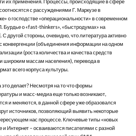
ти их применения. Процессы, происходящие в сфере
соотносятся с рассуждениями Г. Маркузе в
е» о господстве «операциональности» в современном
 П. Бурдье о «fast-thinkers», «быстродумах» на
]. С другой стороны, очевидно, что литература активно
с конвергенции (объединения информации на одном
ализации (роста количества и качества средств
 широким массам населения), перевода в
мат всего корпуса культуры.
 это делает? Несмотря на то что формы
ратуры и масс-медиа еще только возникают,
ся и меняются, в данной сфере уже образовался
руг источников, позволяющий выявить некоторые
тересующем нас процессе. Ключевые типы «новых
е и Интернет – осваиваются писателями с разной