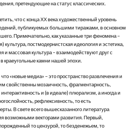
дения, претендующие на статус классических.
етить, что с конца ХХ века художественный уровень
ведений, публикуемых большими тиражами, в основном
шего. Примечательно, как указанные три феномена –
я) культура, постмодернистская идеология и эстетика,
я и массовая культура – взаимодействуют друг с
 в краеугольные камни нашей эпохи.
 что «новые медиа» – это пространство развлечения и
 им свойственны мозаичность, фрагментарность,
 интерактивность и (в идеале) плюрализм, а иногда и
огослойность, рефлексивность, то есть
ерты. В свете всего вышесказанного литература
мя возможными векторами развития. Первый,
порожденный то цензурой, то безденежьем, то