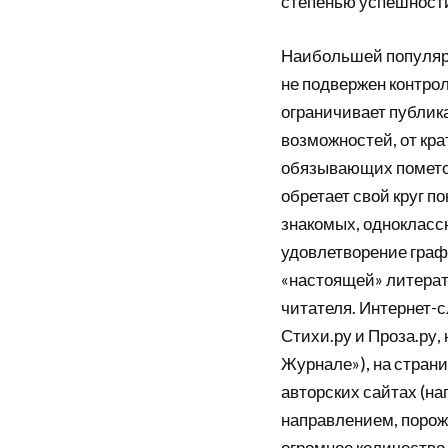
степенью успешности
Наибольшей популярн
не подвержен контрол
ограничивает публик
возможностей, от кра
обязывающих пометок 
обретает свой круг п
знакомых, одноклассн
удовлетворение граф
«настоящей» литерату
читателя. Интернет-
Стихи.ру и Проза.ру,
Журнале»), на страни
авторских сайтах (на
направлением, порож
огромное количество