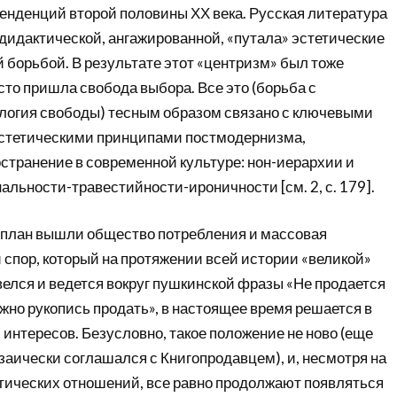
енденций второй половины ХХ века. Русская литература
дидактической, ангажированной, «путала» эстетические
 борьбой. В результате этот «центризм» был тоже
есто пришла свобода выбора. Все это (борьба с
логия свободы) тесным образом связано с ключевыми
эстетическими принципами постмодернизма,
транение в современной культуре: нон-иерархии и
льности-травестийности-ироничности [см. 2, с. 179].
й план вышли общество потребления и массовая
 спор, который на протяжении всей истории «великой»
елся и ведется вокруг пушкинской фразы «Не продается
ожно рукопись продать», в настоящее время решается в
интересов. Безусловно, такое положение не ново (еще
заически соглашался с Книгопродавцем), и, несмотря на
тических отношений, все равно продолжают появляться