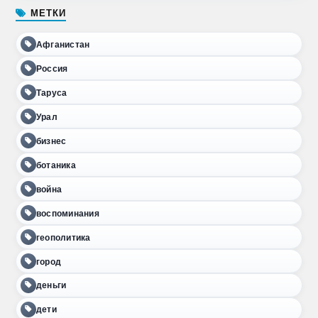
МЕТКИ
Афганистан
Россия
Таруса
Урал
бизнес
ботаника
война
воспоминания
геополитика
город
деньги
дети