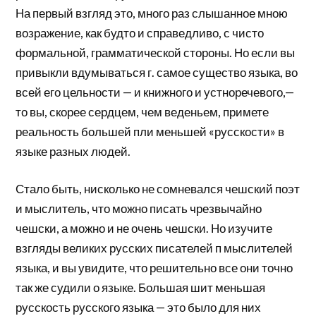
На первый взгляд это, много раз слышанное мною
возражение, как будто и справедливо, с чисто
формальной, грамматической стороны. Но если вы
привыкли вдумываться г. самое существо языка, во
всей его цельности — и книжного и устноречевого,—
то вы, скорее сердцем, чем веденьем, примете
реальность большей пли меньшей «русскости» в
языке разных людей.
Стало быть, нисколько не сомневался чешский поэт
и мыслитель, что можно писать чрезвычайно
чешски, а можно и не очень чешски. Но изучите
взгляды великих русских писателей п мыслителей
языка, и вы увидите, что решительно все они точно
так же судили о языке. Большая шит меньшая
русскость русского языка — это было для них