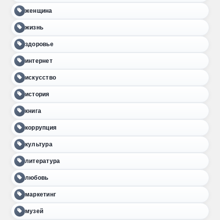
женщина
жизнь
здоровье
интернет
искусство
история
книга
коррупция
культура
литература
любовь
маркетинг
музей