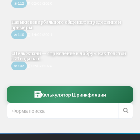
112
02/05/2020
Навыки невербального общения: определение и
примеры
110
14/02/2021
«Цель жизни — стремление к добру»: как Толстой
в 23 года нап...
102
09/07/2026
🧮
Калькулятор Шринкфляции