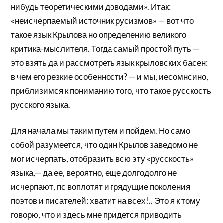
нибудь теоретическими доводами». Итак:
«неисчерпаемый источник русизмов» — вот что
такое язык Крылова но определению великого
критика-мыслителя. Тогда самый простой путь —
это взять да и рассмотреть язык крыловских басен:
в чем его резкие особенности? — и мы, иесомнсино,
приблизимся к пониманию того, что такое русскость
русского языка.
Для начала мы таким путем и пойдем. Но само
собой разумеется, что один Крылов заведомо не
мог исчерпать, отобразить всю эту «русскость»
языка,— да ее, вероятно, еще долгодолго не
исчерпают, пс воплотят и грядущие поколения
поэтов и писателей: хватит на всех!.. Это я к тому
говорю, что и здесь мне придется приводить