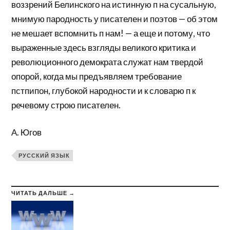
воззрений Белинского на истинную п на сусальную,
мнимую пародность у писателен и поэтов — об этом
не мешает вспомнить п нам! — а еще и потому, что
выраженные здесь взгляды великого критика и
революционного демократа служат нам твердой
опорой, когда мы предъявляем требование
пстпипон, глубокой народности и к словарю п к
речевому строю писателен.
А. Югов
РУССКИЙ ЯЗЫК
ЧИТАТЬ ДАЛЬШЕ →