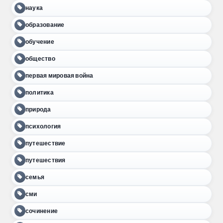
наука
образование
обучение
общество
первая мировая война
политика
природа
психология
путешествие
путешествия
семья
сми
сочинение