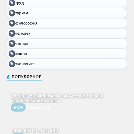
труд
туризм
философия
человек
чтение
школа
экономика
ПОПУЛЯРНОЕ
Теория «управляемого хаоса» может быть
использована на польз...
258
22/02/2018
Алексей Паустовский