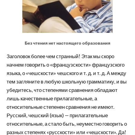
Без чтения нет настоящего образования
Заголовок более чем странный! Этак мы скоро
начнем говорить о «французскости» французского
языка, о «чешскости» чешского и т. д. и т. д. А между
тем загляните в любую школьную грамматику, и вы
убедитесь, что степенями сравнения обладают
лишь качественные прилагательные, а
относительные степенен сравнения не имеют.
Русский, чешский (язык) — прилагательные
относительные, а стало быть, неуместно говорить о
разных степенях «русскости» или «чешскости». Да!