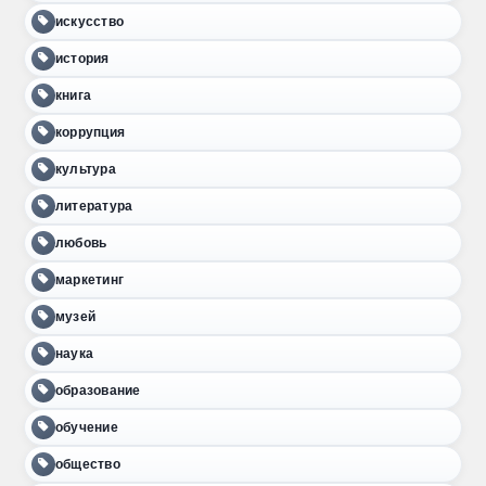
искусство
история
книга
коррупция
культура
литература
любовь
маркетинг
музей
наука
образование
обучение
общество