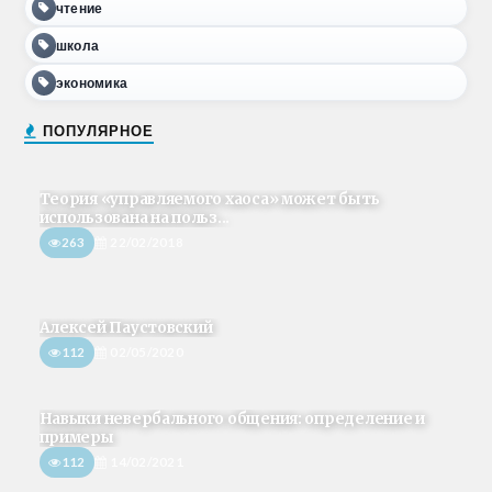
чтение
школа
экономика
ПОПУЛЯРНОЕ
Теория «управляемого хаоса» может быть
использована на польз...
263
22/02/2018
Алексей Паустовский
112
02/05/2020
Навыки невербального общения: определение и
примеры
112
14/02/2021