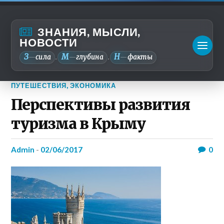
ЗНАНИЯ, МЫСЛИ,
НОВОСТИ
З
М
Н
—
сила
—
глубина
—
факты
.
.
ПУТЕШЕСТВИЯ
,
ЭКОНОМИКА
Перспективы развития
туризма в Крыму
admin
-
02/06/2017
0