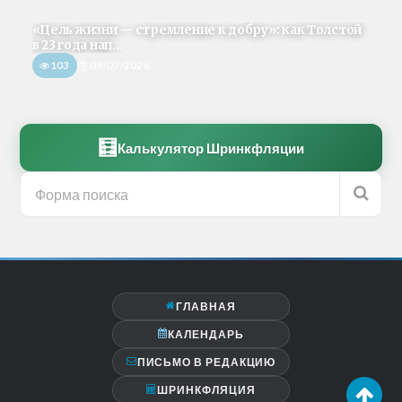
«Цель жизни — стремление к добру»: как Толстой
в 23 года нап...
103
09/07/2026
🧮
Калькулятор Шринкфляции
ГЛАВНАЯ
КАЛЕНДАРЬ
ПИСЬМО В РЕДАКЦИЮ
ШРИНКФЛЯЦИЯ