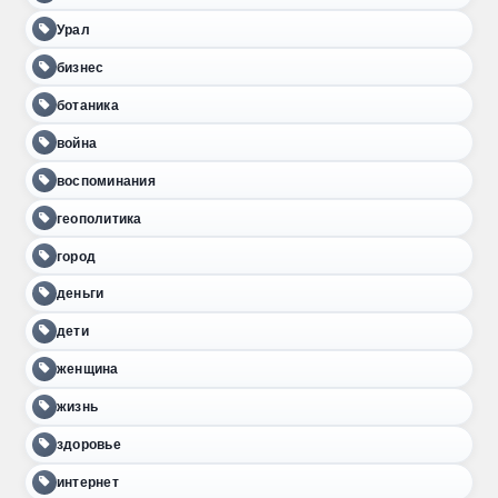
Урал
бизнес
ботаника
война
воспоминания
геополитика
город
деньги
дети
женщина
жизнь
здоровье
интернет