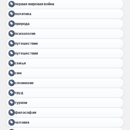
первая мировая война
политика
природа
психология
путешествие
путешествия
семья
сми
сочинение
труд
туризм
философия
человек