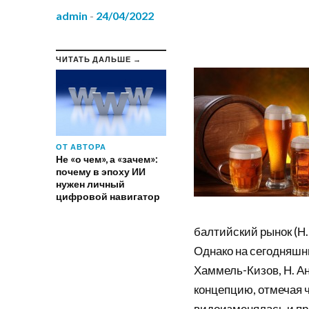
admin
-
24/04/2022
ЧИТАТЬ ДАЛЬШЕ →
ОТ АВТОРА
Не «о чем», а «зачем»:
почему в эпоху ИИ
нужен личный
цифровой навигатор
балтийский рынок (Н. А
Однако на сегодняшни
Хаммель-Кизов, Н. А
концепцию, отмечая 
видоизменялась и пр