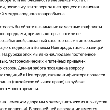
ии, поскольку в этот период шел процесс изменения
ий международного товарообмена.
хотелось бы обратить внимание на частные конфликты
новгородцами, причины которых носили не
р, а бытовой, связанный как с торговыми интересами
кого подворья в Великом Новгороде, так и с разницей
. На рубеже эпох мы явно наблюдаем постепенное
ых, гастрономических и питейных привычек
х сторон. Данная работа посвящена вопросу
 традиций в Новгороде, как идентификатора процесса
рины» (ганзейское обычное право) на рубеже
его Нового времени.
е на Немецком дворе мы можем узнать уже из шры (устав
кого подворья). В древнейшей ее редакции имеется