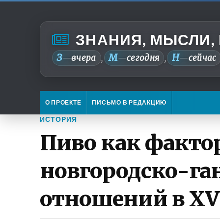
ЗНАНИЯ, МЫСЛИ,
З
М
Н
—
вчера
—
сегодня
—
сейчас
,
,
О ПРОЕКТЕ
ПИСЬМО В РЕДАКЦИЮ
ИСТОРИЯ
Пиво как факто
новгородско-га
отношений в XV 