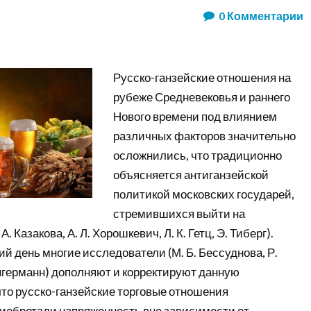
0
Комментарии
Русско-ганзейские отношения на
рубеже Средневековья и раннего
Нового времени под влиянием
различных факторов значительно
осложнились, что традиционно
объясняется антиганзейской
политикой московских государей,
стремившихся выйти на
. Казакова, А. Л. Хорошкевич, Л. К. Гетц, Э. Тиберг).
й день многие исследователи (М. Б. Бессуднова, Р.
нгерманн) дополняют и корректируют данную
что русско-ганзейские торговые отношения
иобретали напряженность вне зависимости от