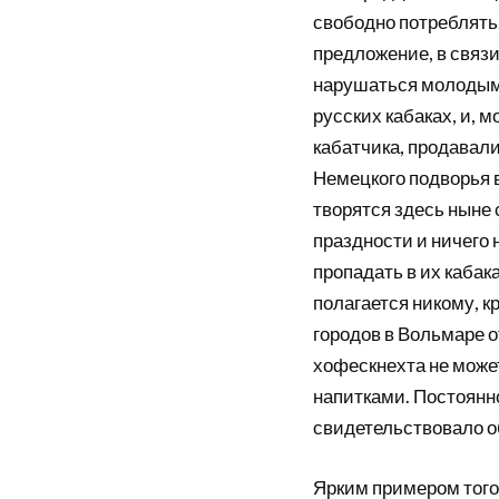
свободно потреблять
предложение, в связи
нарушаться молодыми
русских кабаках, и, 
кабатчика, продавали
Немецкого подворья в
творятся здесь ныне
праздности и ничего н
пропадать в их кабак
полагается никому, к
городов в Вольмаре о
хофескнехта не може
напитками. Постоянно
свидетельствовало о
Ярким примером того,