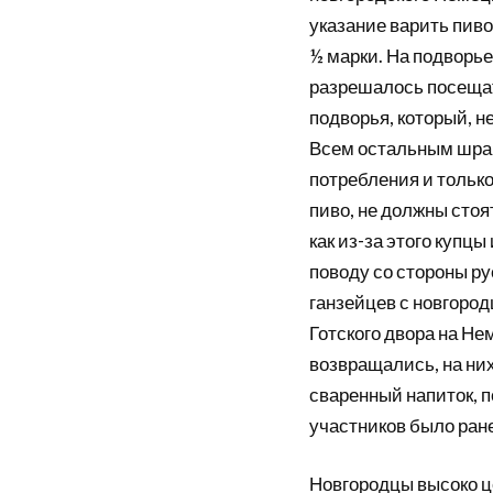
указание варить пиво
½ марки. На подворь
разрешалось посещать
подворья, который, н
Всем остальным шра 
потребления и тольк
пиво, не должны стоят
как из-за этого купц
поводу со стороны ру
ганзейцев с новгород
Готского двора на Не
возвращались, на них
сваренный напиток, п
участников было ране
Новгородцы высоко це