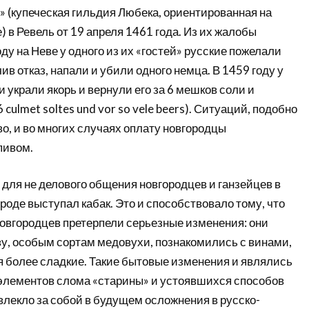
» (купеческая гильдия Любека, ориентированная на
) в Ревель от 19 апреля 1461 года. Из их жалобы
оду на Неве у одного из их «гостей» русские пожелали
чив отказ, напали и убили одного немца. В 1459 году у
и украли якорь и вернули его за 6 мешков соли и
 culmet soltes und vor so vele beers). Ситуаций, подобно
о, и во многих случаях оплату новгородцы
пивом.
для не делового общения новгородцев и ганзейцев в
оде выступал кабак. Это и способствовало тому, что
овгородцев претерпели серьезные изменения: они
ву, особым сортам медовухи, познакомились с винами,
я более сладкие. Такие бытовые изменения и являлись
элементов слома «старины» и устоявшихся способов
овлекло за собой в будущем осложнения в русско-