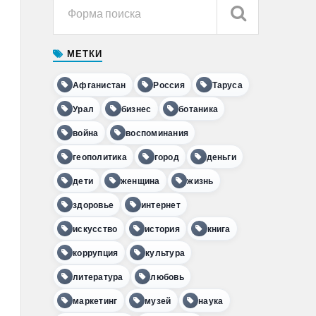
МЕТКИ
Афганистан
Россия
Таруса
Урал
бизнес
ботаника
война
воспоминания
геополитика
город
деньги
дети
женщина
жизнь
здоровье
интернет
искусство
история
книга
коррупция
культура
литература
любовь
маркетинг
музей
наука