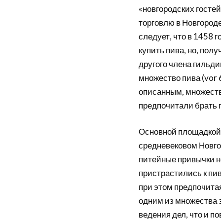
«новгородских гостей
торговлю в Новгороде
следует, что в 1458 г
купить пива, но, полу
другого члена гильди
множество пива (vor 6
описанным, множеств
предпочитали брать 
Основной площадкой 
средневековом Новгор
питейные привычки н
пристрастились к пи
при этом предпочита
одним из множества 
ведения дел, что и п