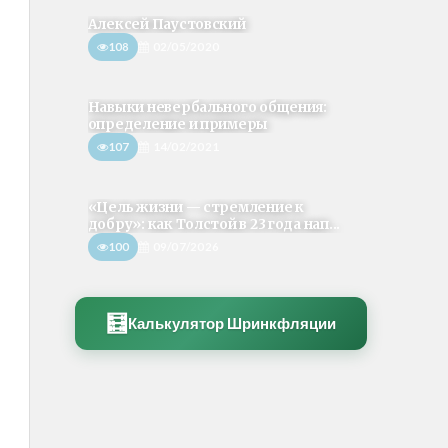
Алексей Паустовский
108
02/05/2020
Навыки невербального общения:
определение и примеры
107
14/02/2021
«Цель жизни — стремление к
добру»: как Толстой в 23 года нап...
100
09/07/2026
🧮
Калькулятор Шринкфляции