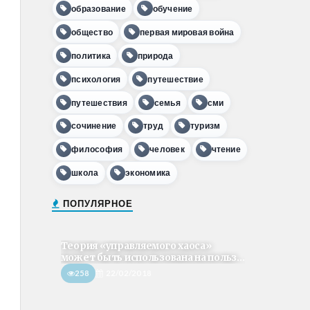
образование
обучение
общество
первая мировая война
политика
природа
психология
путешествие
путешествия
семья
сми
сочинение
труд
туризм
философия
человек
чтение
школа
экономика
ПОПУЛЯРНОЕ
Теория «управляемого хаоса»
может быть использована на польз...
258
22/02/2018