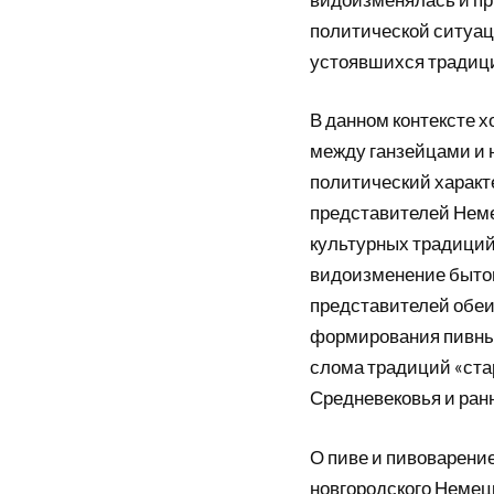
политической ситуац
устоявшихся традиц
В данном контексте 
между ганзейцами и 
политический характе
представителей Немец
культурных традиций
видоизменение бытов
представителей обеи
формирования пивных
слома традиций «ста
Средневековья и ранн
О пиве и пивоварени
новгородского Немец