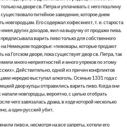
 только на дворе св. Петра и уплачивать с него пошлину
е существовало питейное заведение, которое днем
 новгородцам. Его содержал хофескнехт, т. е. староста
е имея других доходов, жил на выручку от продажи пива.
предписывала варить пиво только для собственного
о на Немецком подворье: «пивовары, которые продают
ь на Готском дворе, пока существует двор св. Петра, так
ы имели много неприятностей и много упреков по этому
сских». Действительно, одной из причин конфликтов
цами нередко выступал алкоголь. Осенью 1331 года с
мецкий двор купцы отправились варить пиво. Когда они
 напали новгородцы, вероятно, с целью отобрать
осле чего завязалась драка, в ходе которой несколько
но, а один русский убит.
нили пиво и, несмотря на все запреты, хотели его