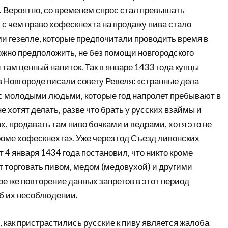
. Вероятно, со временем спрос стал превышать
 с чем право хофескнехта на продажу пива стало
 гезелле, которые предпочитали проводить время в
можно предположить, не без помощи новгородского
 там ценный напиток. Так в январе 1433 года купцы
 Новгороде писали совету Ревеля: «странные дела
 с молодыми людьми, которые год напролет пребывают в
е хотят делать, разве что брать у русских взаймы и
ах, продавать там пиво бочками и ведрами, хотя это не
роме хофескнехта». Уже через год Съезд ливонских
т 4 января 1434 года постановил, что никто кроме
т торговать пивом, медом (медовухой) и другими
е же повторение данных запретов в этот период
б их несоблюдении.
 как пристрастились русские к пиву является жалоба