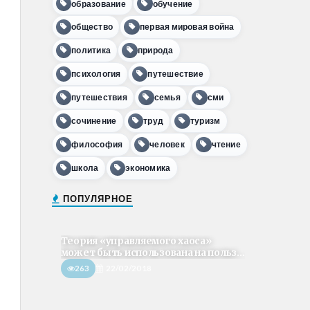
образование
обучение
общество
первая мировая война
политика
природа
психология
путешествие
путешествия
семья
сми
сочинение
труд
туризм
философия
человек
чтение
школа
экономика
ПОПУЛЯРНОЕ
Теория «управляемого хаоса»
может быть использована на польз...
263
22/02/2018