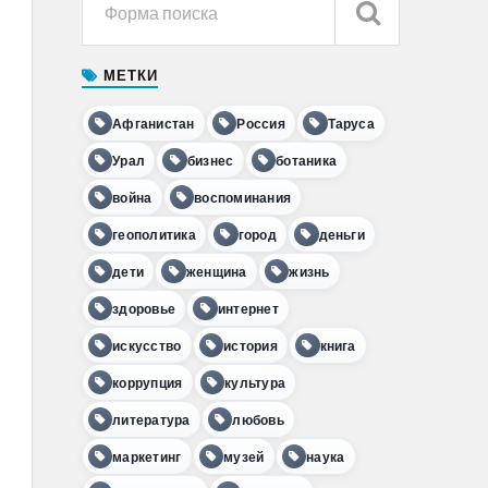
МЕТКИ
Афганистан
Россия
Таруса
Урал
бизнес
ботаника
война
воспоминания
геополитика
город
деньги
дети
женщина
жизнь
здоровье
интернет
искусство
история
книга
коррупция
культура
литература
любовь
маркетинг
музей
наука