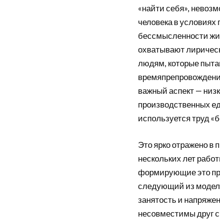
«найти себя», невоз
человека в условиях
бессмысленности жиз
охватывают лирическ
людям, которые пыта
времяпрепровождение
важный аспект — низ
производственных ед
используется труд «б
Это ярко отражено в
нескольких лет работ
формирующие это про
следующий из модели
занятость и напряже
несовместимы друг с 