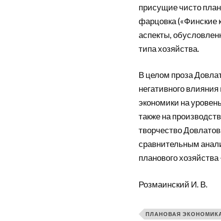
присущие чисто план
фарцовка («Финские к
аспекты, обусловлен
типа хозяйства.
В целом проза Довла
негативного влияния
экономики на уровен
также на производст
творчество Довлатов
сравнительным анали
планового хозяйства 
Розмаинский И. В.
ПЛАНОВАЯ ЭКОНОМИК