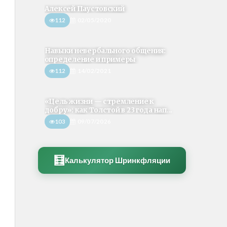
Алексей Паустовский
112
02/05/2020
Навыки невербального общения:
определение и примеры
112
14/02/2021
«Цель жизни — стремление к
добру»: как Толстой в 23 года нап...
103
09/07/2026
🧮
Калькулятор Шринкфляции