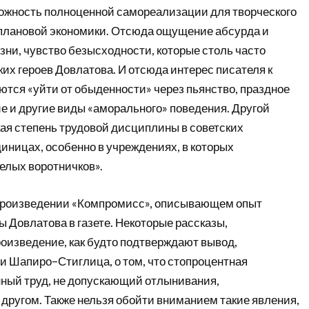
можность полноценной самореализации для творческого
 плановой экономики. Отсюда ощущение абсурда и
ни, чувство безысходности, которые столь часто
их героев Довлатова. И отсюда интерес писателя к
ются «уйти от обыденности» через пьянство, праздное
 и другие виды «аморального» поведения. Другой
кая степень трудовой дисциплины в советских
иницах, особенно в учреждениях, в которых
елых воротничков».
 произведении «Компромисс», описывающем опыт
ы Довлатова в газете. Некоторые рассказы,
изведение, как будто подтверждают вывод,
 Шапиро–Стиглица, о том, что стопроцентная
нный труд, не допускающий отлынивания,
другом. Также нельзя обойти вниманием такие явления,