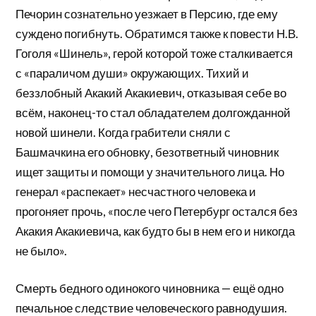
Печорин сознательно уезжает в Персию, где ему
суждено погибнуть. Обратимся также к повести Н.В.
Гоголя «Шинель», герой которой тоже сталкивается
с «параличом души» окружающих. Тихий и
беззлобный Акакий Акакиевич, отказывая себе во
всём, наконец-то стал обладателем долгожданной
новой шинели. Когда грабители сняли с
Башмачкина его обновку, безответный чиновник
ищет защиты и помощи у значительного лица. Но
генерал «распекает» несчастного человека и
прогоняет прочь, «после чего Петербург остался без
Акакия Акакиевича, как будто бы в нем его и никогда
не было».
Смерть бедного одинокого чиновника — ещё одно
печальное следствие человеческого равнодушия.