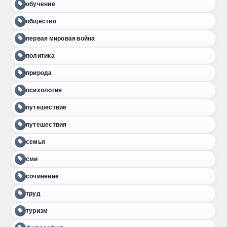
обучение
общество
первая мировая война
политика
природа
психология
путешествие
путешествия
семья
сми
сочинение
труд
туризм