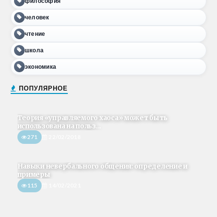
философия
человек
чтение
школа
экономика
ПОПУЛЯРНОЕ
Теория «управляемого хаоса» может быть
использована на польз...
271
22/02/2018
Навыки невербального общения: определение и
примеры
115
14/02/2021