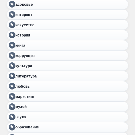
здоровье
интернет
искусство
история
книга
коррупция
культура
литература
любовь
маркетинг
музей
наука
образование