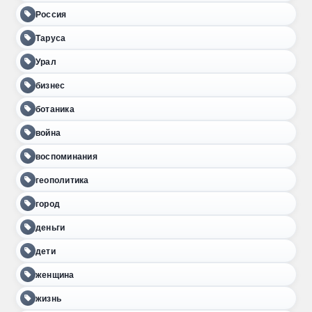
Россия
Таруса
Урал
бизнес
ботаника
война
воспоминания
геополитика
город
деньги
дети
женщина
жизнь