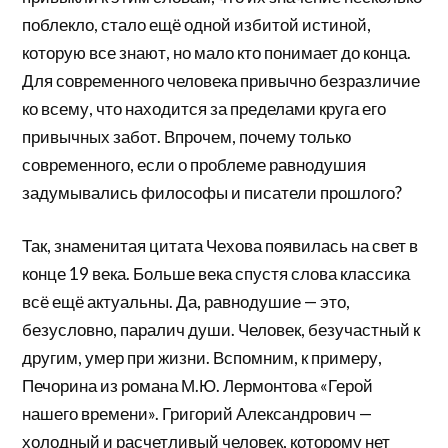
поблекло, стало ещё одной избитой истиной,
которую все знают, но мало кто понимает до конца.
Для современного человека привычно безразличие
ко всему, что находится за пределами круга его
привычных забот. Впрочем, почему только
современного, если о проблеме равнодушия
задумывались философы и писатели прошлого?
Так, знаменитая цитата Чехова появилась на свет в
конце 19 века. Больше века спустя слова классика
всё ещё актуальны. Да, равнодушие — это,
безусловно, паралич души. Человек, безучастный к
другим, умер при жизни. Вспомним, к примеру,
Печорина из романа М.Ю. Лермонтова «Герой
нашего времени». Григорий Александрович —
холодный и расчетливый человек, которому нет