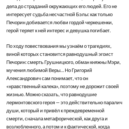
дела до страданий окружающих его людей. Его не
интересует судьба несчастной Бэлы: как только
Печорин добивается любви гордой черкешенки,
герой теряет к ней интерес и девушка погибает.
По ходу повествования мы узнаём о трагедиях,
виной которых становится равнодушный эгоист
Печорин: смерть Грушницкого, обман княжны Мэри,
мучения любимой Веры… Но Григорий
Александрович сам понимает, что он
«нравственный калека», поэтому не дорожит своей
жизнью. Можно сказать, что равнодушие
лермонтовского героя — это действительно паралич
души, который и привёл к преждевременной
смерти, сначала метафорической, как друга и
возлюбленного, а потом и к фактической, когда