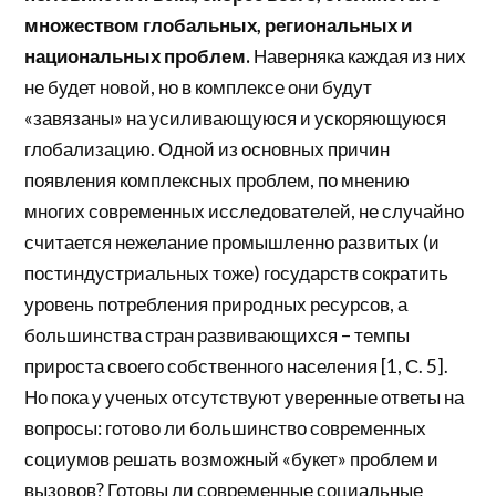
множеством глобальных, региональных и
национальных проблем.
Наверняка каждая из них
не будет новой, но в комплексе они будут
«завязаны» на усиливающуюся и ускоряющуюся
глобализацию. Одной из основных причин
появления комплексных проблем, по мнению
многих современных исследователей, не случайно
считается нежелание промышленно развитых (и
постиндустриальных тоже) государств сократить
уровень потребления природных ресурсов, а
большинства стран развивающихся – темпы
прироста своего собственного населения [1, С. 5].
Но пока у ученых отсутствуют уверенные ответы на
вопросы: готово ли большинство современных
социумов решать возможный «букет» проблем и
вызовов? Готовы ли современные социальные