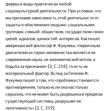
формы и виды практически любой
социокультурной деятельности. При условии, что
мы признаем зависимость этой деятельности от
защиты и обеспечения людьми, социальными
группами, семьей, обществом, государством своих
целей, идеалов, ценностей, интересов. Как пишет
американский философ Ф. Фукуяма, «первичным
двигателем истории человечества является не
современная наука, не экономический мотив, а
борьба за признание» [3, C. 218], то есть не
материальный фактор. Вслед за Гегелем Ф.
Фукуяма пишет о том, что «проблема становится
противоречием, только если она настолько
серьезна, что не может быть разрешена в пределах
существующей системы, разрушает ее
легитимность» [3, C. 219].