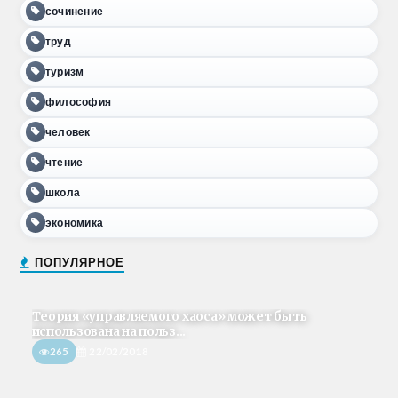
сочинение
труд
туризм
философия
человек
чтение
школа
экономика
ПОПУЛЯРНОЕ
Теория «управляемого хаоса» может быть
использована на польз...
265
22/02/2018