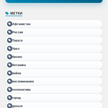
МЕТКИ
Афганистан
Россия
Таруса
Урал
бизнес
ботаника
война
воспоминания
геополитика
город
деньги