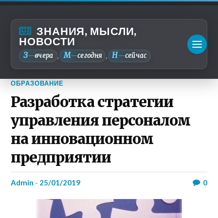
ЗНАНИЯ, МЫСЛИ,
НОВОСТИ
З
М
Н
—
вчера
—
сегодня
—
сейчас
,
,
ОБРАЗОВАНИЕ
Разработка стратегии
управления персоналом
на инновационном
предприятии
admin
-
25/01/2019
0