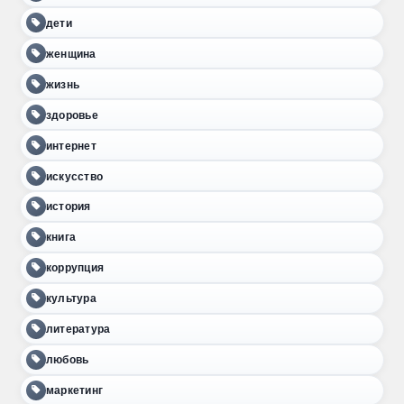
дети
женщина
жизнь
здоровье
интернет
искусство
история
книга
коррупция
культура
литература
любовь
маркетинг