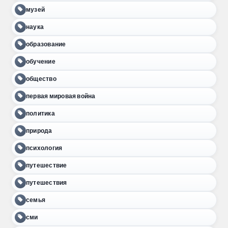
музей
наука
образование
обучение
общество
первая мировая война
политика
природа
психология
путешествие
путешествия
семья
сми